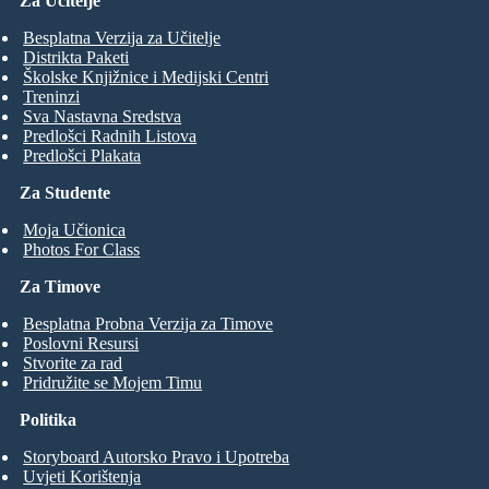
Za Učitelje
Besplatna Verzija za Učitelje
Distrikta Paketi
Školske Knjižnice i Medijski Centri
Treninzi
Sva Nastavna Sredstva
Predlošci Radnih Listova
Predlošci Plakata
Za Studente
Moja Učionica
Photos For Class
Za Timove
Besplatna Probna Verzija za Timove
Poslovni Resursi
Stvorite za rad
Pridružite se Mojem Timu
Politika
Storyboard Autorsko Pravo i Upotreba
Uvjeti Korištenja