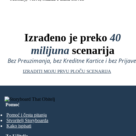
Izrađeno je preko
40
milijuna
scenarija
Bez Preuzimanja, bez Kreditne Kartice i bez Prijave
IZRADITI MOJU PRVU PLOČU SCENARIJA
Pomoć
Pomoć i česta pitanja
Stvoritelj Storyboarda
Kako ispisati