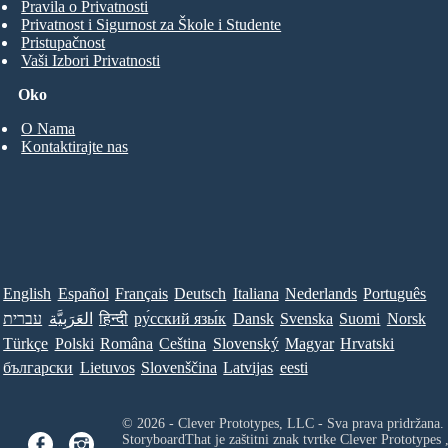
Pravila o Privatnosti
Privatnost i Sigurnost za Škole i Studente
Pristupačnost
Vaši Izbori Privatnosti
Oko
O Nama
Kontaktirajte nas
English
Español
Français
Deutsch
Italiana
Nederlands
Português
עברית
العَرَبِيَّة
हिन्दी
ру́сский язы́к
Dansk
Svenska
Suomi
Norsk
Türkçe
Polski
Româna
Ceština
Slovenský
Magyar
Hrvatski
български
Lietuvos
Slovenščina
Latvijas
eesti
© 2026 - Clever Prototypes, LLC - Sva prava pridržana.
StoryboardThat je zaštitni znak tvrtke
Clever Prototypes 