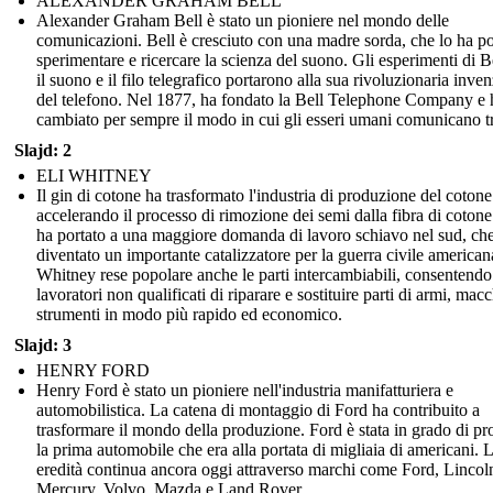
ALEXANDER GRAHAM BELL
Alexander Graham Bell è stato un pioniere nel mondo delle
comunicazioni. Bell è cresciuto con una madre sorda, che lo ha po
sperimentare e ricercare la scienza del suono. Gli esperimenti di B
il suono e il filo telegrafico portarono alla sua rivoluzionaria inve
del telefono. Nel 1877, ha fondato la Bell Telephone Company e 
cambiato per sempre il modo in cui gli esseri umani comunicano tr
Slajd: 2
ELI WHITNEY
Il gin di cotone ha trasformato l'industria di produzione del cotone
accelerando il processo di rimozione dei semi dalla fibra di cotone
ha portato a una maggiore domanda di lavoro schiavo nel sud, ch
diventato un importante catalizzatore per la guerra civile american
Whitney rese popolare anche le parti intercambiabili, consentendo
lavoratori non qualificati di riparare e sostituire parti di armi, mac
strumenti in modo più rapido ed economico.
Slajd: 3
HENRY FORD
Henry Ford è stato un pioniere nell'industria manifatturiera e
automobilistica. La catena di montaggio di Ford ha contribuito a
trasformare il mondo della produzione. Ford è stata in grado di pr
la prima automobile che era alla portata di migliaia di americani. 
eredità continua ancora oggi attraverso marchi come Ford, Lincol
Mercury, Volvo, Mazda e Land Rover.