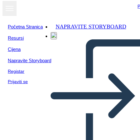
P
NAPRAVITE STORYBOARD
Početna Stranica
Resursi
Cijena
Napravite Storyboard
Registar
Prijaviti se
Le Grandi Menti Della
Rivoluzione Industriale