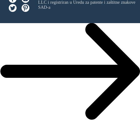
LLC
i registriran u Uredu za patente i zaštitne znakove
SAD-a