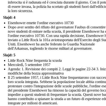
inferocita si è radunata ed è cresciuta durante il giorno. Con il pot
di essere invasa, la polizia ha scortato gli studenti fuori dall'edifici
la loro sicurezza.
Slajd: 4
Eisenhower emette l'ordine esecutivo 10730
Dopo aver sentito del rifiuto del governatore Faubus di consentire
nove studenti di entrare nella scuola, il presidente Eisenhower ha
l'ordine esecutivo 10730. Con una rapida decisione, Eisenhower 
inviato a Little Rock la 101a aviotrasportata dell'Esercito degli Sta
Uniti. Eisenhower ha anche federato la Guardia Nazionale
dell'Arkansas, togliendo le risorse militari al governatore.
Slajd: 5
Little Rock Nine frequenta la scuola
Mercoledì, 5 settembre 1957
Agenda: 1. Revisione dei compiti 2. Leggi le pagine 22-34 3. Inizi
modifiche della bozza approssimativa
Il 25 settembre 1957, i Little Rock Nine frequentarono con succes
loro scuola integrata. Sebbene la popolazione locale abbia continu
protestare contro l'integrazione delle scuole pubbliche, l'ordine es
del presidente Eisenhower ha rimosso la capacità del governo loca
impedire a questi studenti di frequentare la scuola. Questi nove b
hanno contribuito a spianare la strada a un futuro di esperienze ed
integrate per milioni di americani.