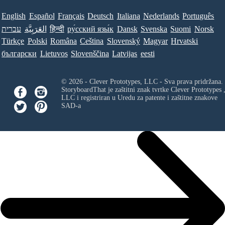
English
Español
Français
Deutsch
Italiana
Nederlands
Português
עברית
العَرَبِيَّة
हिन्दी
ру́сский язы́к
Dansk
Svenska
Suomi
Norsk
Türkçe
Polski
Româna
Ceština
Slovenský
Magyar
Hrvatski
български
Lietuvos
Slovenščina
Latvijas
eesti
© 2026 - Clever Prototypes, LLC - Sva prava pridržana.
StoryboardThat je zaštitni znak tvrtke
Clever Prototypes 
LLC
i registriran u Uredu za patente i zaštitne znakove
SAD-a