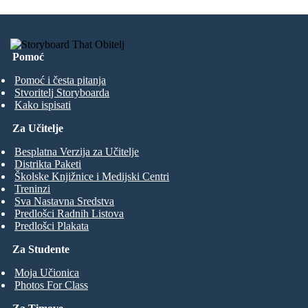
Pomoć
Pomoć i česta pitanja
Stvoritelj Storyboarda
Kako ispisati
Za Učitelje
Besplatna Verzija za Učitelje
Distrikta Paketi
Školske Knjižnice i Medijski Centri
Treninzi
Sva Nastavna Sredstva
Predlošci Radnih Listova
Predlošci Plakata
Za Studente
Moja Učionica
Photos For Class