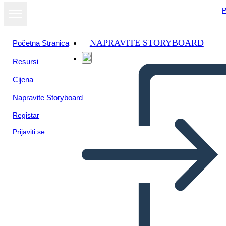
P
NAPRAVITE STORYBOARD
Početna Stranica
Resursi
Cijena
Napravite Storyboard
Registar
Prijaviti se
Little Rock Nine Timeline