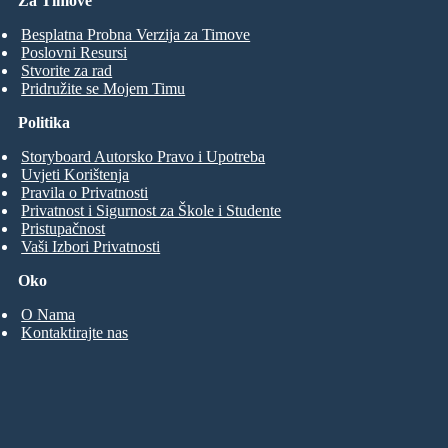
Za Timove
Besplatna Probna Verzija za Timove
Poslovni Resursi
Stvorite za rad
Pridružite se Mojem Timu
Politika
Storyboard Autorsko Pravo i Upotreba
Uvjeti Korištenja
Pravila o Privatnosti
Privatnost i Sigurnost za Škole i Studente
Pristupačnost
Vaši Izbori Privatnosti
Oko
O Nama
Kontaktirajte nas