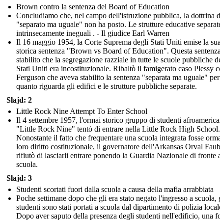
Brown contro la sentenza del Board of Education
Concludiamo che, nel campo dell'istruzione pubblica, la dottrina d
"separato ma uguale" non ha posto. Le strutture educative separat
intrinsecamente ineguali . - Il giudice Earl Warren
Il 16 maggio 1954, la Corte Suprema degli Stati Uniti emise la su
storica sentenza "Brown vs Board of Education". Questa sentenz
stabilito che la segregazione razziale in tutte le scuole pubbliche d
Stati Uniti era incostituzionale. Ribaltò il famigerato caso Plessy 
Ferguson che aveva stabilito la sentenza "separata ma uguale" per
quanto riguarda gli edifici e le strutture pubbliche separate.
Slajd: 2
Little Rock Nine Attempt To Enter School
Il 4 settembre 1957, l'ormai storico gruppo di studenti afroamerica
"Little Rock Nine" tentò di entrare nella Little Rock High School.
Nonostante il fatto che frequentare una scuola integrata fosse orm
loro diritto costituzionale, il governatore dell'Arkansas Orval Faub
rifiutò di lasciarli entrare ponendo la Guardia Nazionale di fronte a
scuola.
Slajd: 3
Studenti scortati fuori dalla scuola a causa della mafia arrabbiata
Poche settimane dopo che gli era stato negato l'ingresso a scuola, 
studenti sono stati portati a scuola dal dipartimento di polizia local
Dopo aver saputo della presenza degli studenti nell'edificio, una fo