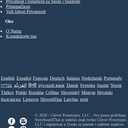
Privatnost i Sigurnost za Škole i Studente
Pristupačnost
Vaši Izbori Privatnosti
Oko
O Nama
Kontaktirajte nas
English
Español
Français
Deutsch
Italiana
Nederlands
Português
עברית
العَرَبِيَّة
हिन्दी
ру́сский язы́к
Dansk
Svenska
Suomi
Norsk
Türkçe
Polski
Româna
Ceština
Slovenský
Magyar
Hrvatski
български
Lietuvos
Slovenščina
Latvijas
eesti
© 2026 - Clever Prototypes, LLC - Sva prava pridržana.
StoryboardThat je zaštitni znak tvrtke
Clever Prototypes 
LLC
i registriran u Uredu za patente i zaštitne znakove