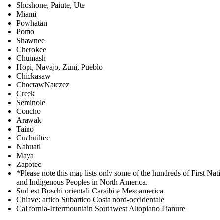
Shoshone, Paiute, Ute
Miami
Powhatan
Pomo
Shawnee
Cherokee
Chumash
Hopi, Navajo, Zuni, Pueblo
Chickasaw
ChoctawNatczez
Creek
Seminole
Concho
Arawak
Taino
Cuahuiltec
Nahuatl
Maya
Zapotec
*Please note this map lists only some of the hundreds of First Nat
and Indigenous Peoples in North America.
Sud-est Boschi orientali Caraibi e Mesoamerica
Chiave: artico Subartico Costa nord-occidentale
California-Intermountain Southwest Altopiano Pianure