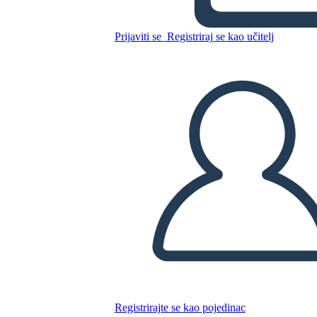
Mappa dei Popoli Indigeni
del Nord America
Prijaviti se
Registriraj se kao učitelj
Kopirajte ovaj Storyboard
IZRADITE PLOČU SCENARIJA
REPRODUCIRAJ DIJAPROJEKCIJU
ČITAJ MI
Registrirajte se kao pojedinac