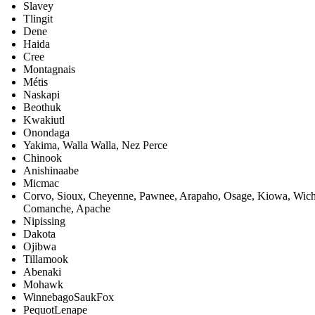
Slavey
Tlingit
Dene
Haida
Cree
Montagnais
Métis
Naskapi
Beothuk
Kwakiutl
Onondaga
Yakima, Walla Walla, Nez Perce
Chinook
Anishinaabe
Micmac
Corvo, Sioux, Cheyenne, Pawnee, Arapaho, Osage, Kiowa, Wich
Comanche, Apache
Nipissing
Dakota
Ojibwa
Tillamook
Abenaki
Mohawk
WinnebagoSaukFox
PequotLenape