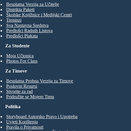
Besplatna Verzija za Učitelje
Distrikta Paketi
Školske Knjižnice i Medijski Centri
Treninzi
Sva Nastavna Sredstva
Predlošci Radnih Listova
Predlošci Plakata
Za Studente
Moja Učionica
Photos For Class
Za Timove
Besplatna Probna Verzija za Timove
Poslovni Resursi
Stvorite za rad
Pridružite se Mojem Timu
Politika
Storyboard Autorsko Pravo i Upotreba
Uvjeti Korištenja
Pravila o Privatnosti