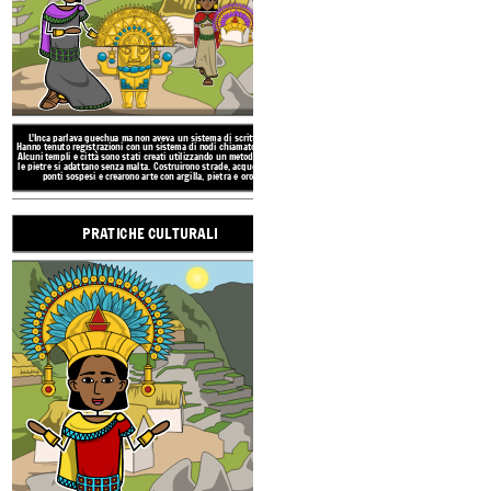
La rigida gerarchia sociale de
o imperatore al vertice e l
L'Impero Inca si trovava sugli altipiani e sulle aspre
consigliere. La famiglia reale è
montagne delle Ande, che corrono da nord a sud. Ci
La classe operaia era compos
sono anche
deserti costieri e l'Amazzonia. Il clima
artigiani e servi. Le persone s
varia molto.
UBICAZIONE E
TEM
L'Inca parlava quechua ma non aveva un sistema di scrittura.
LA CIVILTA
Hanno tenuto registrazioni con un sistema di nodi chiamato Quipu.
Alcuni templi e città sono stati creati utilizzando un metodo in cui
le pietre si adattano senza malta. Costruirono strade, acquedotti e
ponti sospesi e crearono arte con argilla, pietra e oro.
PRATICHE CULTURALI
RISUL
AMBI