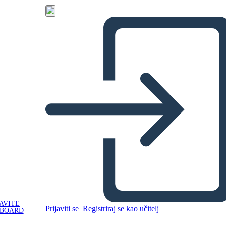
AVITE
Prijaviti se
Registriraj se kao učitelj
YBOARD