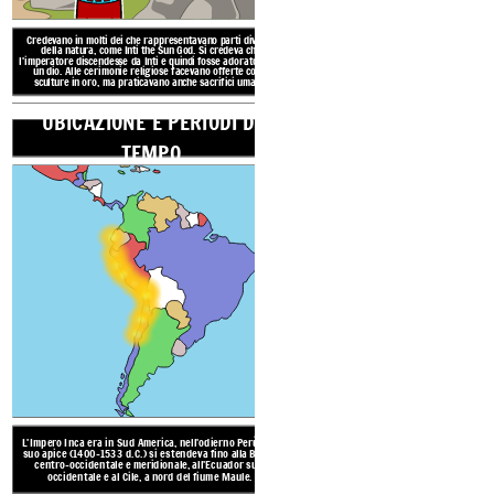
L'Impero Inca era in Sud Ameri
suo apice (1400-1533 d.C.) si 
centro-occidentale e meridi
Credevano in molti dei che rappresentavano parti diverse
della natura, come Inti the Sun God. Si credeva che
occidentale e al Cile, a 
l'imperatore discendesse da Inti e quindi fosse adorato come
un dio. Alle cerimonie religiose facevano offerte come
sculture in oro, ma praticavano anche sacrifici umani.
UBICAZIONE E PERIODI DI
L'Inca parlava quechua ma non a
TEMPO
Hanno tenuto registrazioni con un 
Alcuni templi e città sono stati cre
le pietre si adattano senza malta. 
ponti sospesi e crearono arte 
L'Impero Inca si trovava sug
montagne delle Ande, che c
sono anche
deserti costier
varia m
PRATICHE C
RISORSE N
L'Impero Inca era in Sud America, nell'odierno Perù, e al
suo apice (1400-1533 d.C.) si estendeva fino alla
Bolivia
centro-occidentale e meridionale, all'Ecuador sud-
occidentale e al Cile, a nord del fiume Maule.