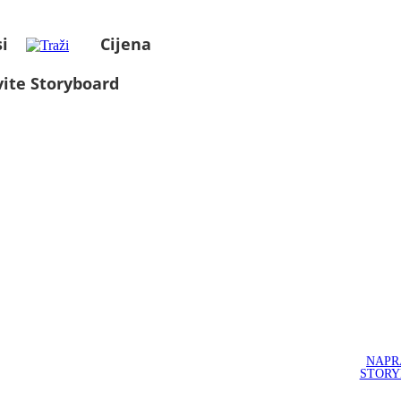
i
Cijena
ite Storyboard
NAPR
STOR