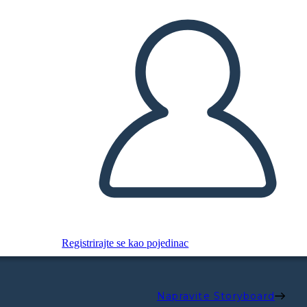
Registrirajte se kao pojedinac
Napravite Storyboard