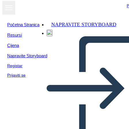
P
NAPRAVITE STORYBOARD
Početna Stranica
Resursi
Cijena
Napravite Storyboard
Registar
Prijaviti se
Mesopotamia UVA