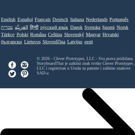
English
Español
Français
Deutsch
Italiana
Nederlands
Português
עברית
العَرَبِيَّة
हिन्दी
ру́сский язы́к
Dansk
Svenska
Suomi
Norsk
Türkçe
Polski
Româna
Ceština
Slovenský
Magyar
Hrvatski
български
Lietuvos
Slovenščina
Latvijas
eesti
© 2026 - Clever Prototypes, LLC - Sva prava pridržana.
StoryboardThat je zaštitni znak tvrtke
Clever Prototypes 
LLC
i registriran u Uredu za patente i zaštitne znakove
SAD-a