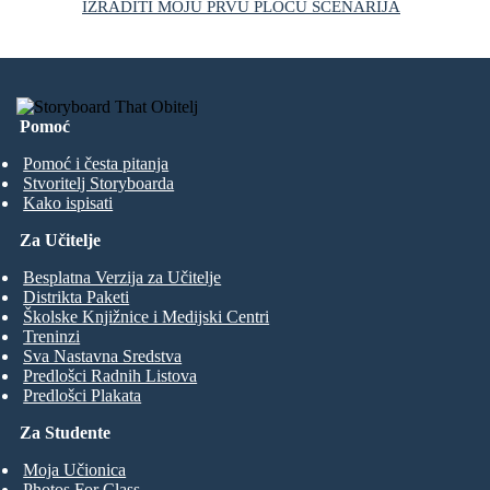
IZRADITI MOJU PRVU PLOČU SCENARIJA
Pomoć
Pomoć i česta pitanja
Stvoritelj Storyboarda
Kako ispisati
Za Učitelje
Besplatna Verzija za Učitelje
Distrikta Paketi
Školske Knjižnice i Medijski Centri
Treninzi
Sva Nastavna Sredstva
Predlošci Radnih Listova
Predlošci Plakata
Za Studente
Moja Učionica
Photos For Class