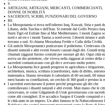
S
ARTIGIANI, ARTIGIANI, MERCANTI, COMMERCIANTI,
DONNE DI NOBILITÀ
SACERDOTI, SCRIBI, FUNZIONARI DEL GOVERNO
RE
La Mesopotamia si trova nell'odierno Iraq, Kuwait, Siria e parti de
Libano, della Turchia e dell'Iran. Si estende dal Golfo Persico lun
fiumi Tigri ed Eufrate fino al Mar Mediterraneo. I monti Zagros s
nord e ad est e i monti Taurus a nord-ovest. I deserti siriano e arab
trovano a sud. Si chiama Mezzaluna Fertile e Culla della Civiltà.
Gli antichi Mesopotamici praticavano il politeismo. Credevano ch
disastri naturali e altri eventi fossero causati dagli dei. Grandi temp
chiamati ziggurat furono costruiti per onorare gli dei. Ogni città-st
aveva un dio protettore, che viveva nella ziggurat al centro della ci
sacerdoti comunicavano con gli dei e avevano molto potere.
La Mesopotamia fece grandi progressi in agricoltura e irrigazione, 
architettura, musica, scrittura (cuneiforme), stato di diritto, astron
matematica. Hanno inventato il calendario di 60 secondi, 60 minut
mesi basato su costellazioni, un cerchio di 360 gradi e persino la r
I sacerdoti esercitavano il potere perché pregavano gli dei che
controllavano i disastri naturali e altri eventi. Man mano che le citt
crescevano, re come Gilgamesh di Uruk governavano con sacerdo
come alti consiglieri. Il re accadico Sargon il Grande conquistò e 
le città-stato in un impero. Un altro famoso re fu Nabucodonosor I
Babilonia che costruì imponenti monumenti come la Porta di Ishta