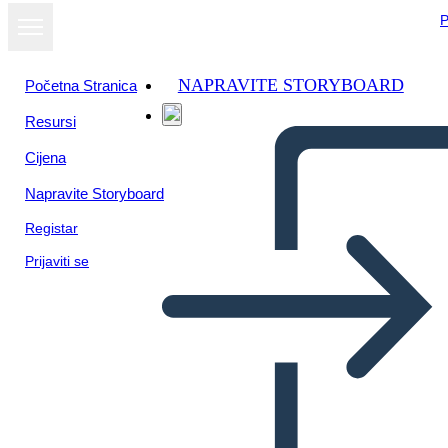
P
NAPRAVITE STORYBOARD
Početna Stranica
Resursi
Cijena
Napravite Storyboard
Registar
Prijaviti se
Native Americans of the