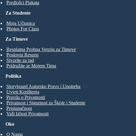
Predlošci Plakata
Za Studente
Moja Učionica
Photos For Class
Za Timove
Besplatna Probna Verzija za Timove
Poslovni Resursi
Stvorite za rad
Pridružite se Mojem Timu
Politika
Storyboard Autorsko Pravo i Upotreba
Uvjeti Korištenja
Pravila o Privatnosti
Privatnost i Sigurnost za Škole i Studente
Pristupačnost
Vaši Izbori Privatnosti
Oko
O Nama