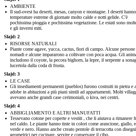
AMBIENTE
Il sud-ovest ha deserti, mesas, canyon e montagne. I deserti hanno
temperature estreme di giornate molto calde e notti gelide. C'è
pochissima pioggia e pochissima vegetazione. Le estati sono molt
e gli inverni miti.
Slajd: 2
RISORSE NATURALI
Piante come agave, yucca, cactus, fiori di campo. Alcune persone
nomadi e alcune impararono a coltivare con poca acqua. Gli anim
includono il coyote, la pecora bighorn, la lepre, il serpente a sonag
lucertola dalla coda di frusta.
Slajd: 3
LE CASE
Gli insediamenti permanenti (pueblos) furono costruiti in pietra e a
adobe in abitazioni a più piani simili ad appartamenti. Molti villag
avevano anche grandi case cerimoniali, o kiva, nei centri.
Slajd: 4
ABBIGLIAMENTO E ALTRI MANUFATTI
Tessevano cotone per coperte e vestiti , che li aiutava a rimanere f
nel caldo. Le piante hanno tinte in colori come arancione, giallo, r
verde e nero. Hanno anche creato pentole di terracotta con disegn
geometrici per cucinare, servire e conservare il cibo.