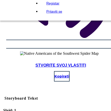
Registar
Prijaviti se
STVORITE SVOJ VLASTITI
Kopirati
Storyboard Tekst
Slajd: 1