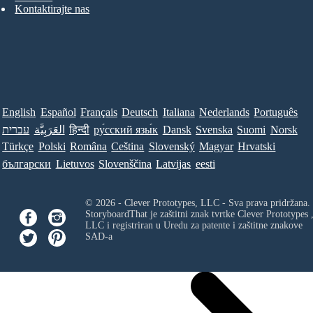
Kontaktirajte nas
English
Español
Français
Deutsch
Italiana
Nederlands
Português
עברית
العَرَبِيَّة
हिन्दी
ру́сский язы́к
Dansk
Svenska
Suomi
Norsk
Türkçe
Polski
Româna
Ceština
Slovenský
Magyar
Hrvatski
български
Lietuvos
Slovenščina
Latvijas
eesti
© 2026 - Clever Prototypes, LLC - Sva prava pridržana.
StoryboardThat je zaštitni znak tvrtke
Clever Prototypes 
LLC
i registriran u Uredu za patente i zaštitne znakove
SAD-a