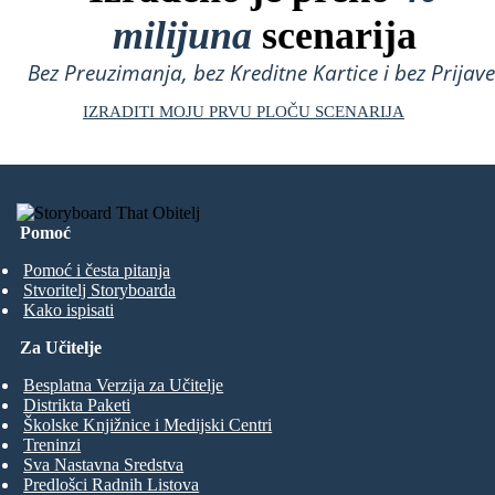
milijuna
scenarija
Bez Preuzimanja, bez Kreditne Kartice i bez Prijave
IZRADITI MOJU PRVU PLOČU SCENARIJA
Pomoć
Pomoć i česta pitanja
Stvoritelj Storyboarda
Kako ispisati
Za Učitelje
Besplatna Verzija za Učitelje
Distrikta Paketi
Školske Knjižnice i Medijski Centri
Treninzi
Sva Nastavna Sredstva
Predlošci Radnih Listova