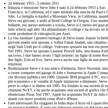
24 febbraio 1955 - 5 ottobre 2011
Infanzia e istruzione Steve Jobs è nato il 24 febbraio 1955 a San
Francisco, in California, ed è stato adottato alla nascita da Paul e 
Jobs. La famiglia si trasferì a Mountain View, in California, quan
Steve era giovane, e andò al Reed College in Oregon. Uno studen
brillante, ma spesso annoiato a scuola, Steve si è messo nei guai p
fatto scherzi agli altri. Ha abbandonato il college e ha trovato un 
come produttore di videogiochi per Atari.
La vita familiare I genitori biologici di Steve erano Joanne Schieb
giovane madre non sposata, e Adbul Fattah Jandali, una cittadina 
negli Stati Uniti per il college. Volevano sposarsi ma non era per
Nel 1991, Steve ha sposato Laurene Powell Jobs, una donna d'affa
successo. I due hanno avuto 3 figli insieme; un figlio di nome Re
due figlie, Erin ed Eve. Steve aveva anche una figlia da una prec
relazione.
Realizzazioni Steve e il suo amico d'infanzia, Steve Wozniak, ini
a creare computer nel garage di Jobs e formarono la Apple Compu
che divenne pubblica nel 1980. Quando IBM progettò il PC, era 
più economico e le vendite di Apple iniziarono a diminuire. Steve
prese la colpa e si dimise nel 1985. Ha fondato la sua società di s
chiamata NeXT, e ha anche acquistato una società di grafica che 
ribattezzato Pixar. Nel 1997, Apple ha acquistato NeXT da Jobs e 
aiutati con nuovi prodotti come iPod e iPhone.
Fatti interessanti Ha viaggiato in India dopo il liceo ed è quasi div
un monaco buddista. È noto per indossare sempre un dolcevita ne