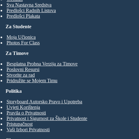
Sva Nastavna Sredstva
Predlošci Radnih Listova
Predlošci Plakata
Za Studente
Moja Učionica
Photos For Class
Za Timove
Besplatna Probna Verzija za Timove
Poslovni Resursi
Stvorite za rad
Pridružite se Mojem Timu
Politika
Storyboard Autorsko Pravo i Upotreba
Uvjeti Korištenja
Pravila o Privatnosti
Privatnost i Sigurnost za Škole i Studente
Pristupačnost
Vaši Izbori Privatnosti