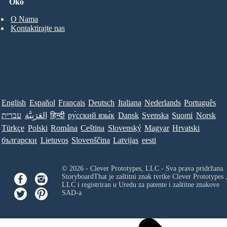
Oko
O Nama
Kontaktirajte nas
English
Español
Français
Deutsch
Italiana
Nederlands
Português
עברית
العَرَبِيَّة
हिन्दी
ру́сский язы́к
Dansk
Svenska
Suomi
Norsk
Türkçe
Polski
Româna
Ceština
Slovenský
Magyar
Hrvatski
български
Lietuvos
Slovenščina
Latvijas
eesti
© 2026 - Clever Prototypes, LLC - Sva prava pridržana.
StoryboardThat je zaštitni znak tvrtke
Clever Prototypes 
LLC
i registriran u Uredu za patente i zaštitne znakove
SAD-a