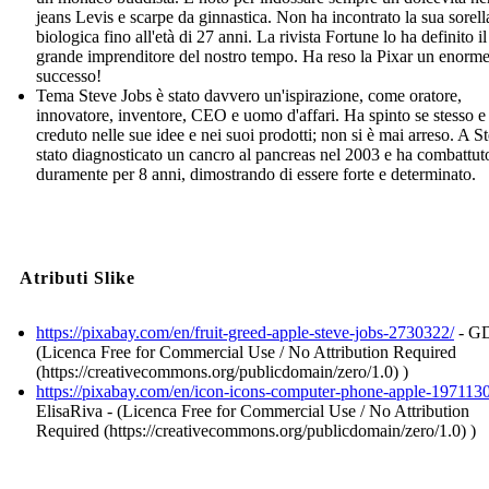
jeans Levis e scarpe da ginnastica. Non ha incontrato la sua sorell
biologica fino all'età di 27 anni. La rivista Fortune lo ha definito il
grande imprenditore del nostro tempo. Ha reso la Pixar un enorm
successo!
Tema Steve Jobs è stato davvero un'ispirazione, come oratore,
innovatore, inventore, CEO e uomo d'affari. Ha spinto se stesso e
creduto nelle sue idee e nei suoi prodotti; non si è mai arreso. A S
stato diagnosticato un cancro al pancreas nel 2003 e ha combattut
duramente per 8 anni, dimostrando di essere forte e determinato.
Atributi Slike
https://pixabay.com/en/fruit-greed-apple-steve-jobs-2730322/
- GD
(Licenca Free for Commercial Use / No Attribution Required
(https://creativecommons.org/publicdomain/zero/1.0) )
https://pixabay.com/en/icon-icons-computer-phone-apple-1971130
ElisaRiva - (Licenca Free for Commercial Use / No Attribution
Required (https://creativecommons.org/publicdomain/zero/1.0) )