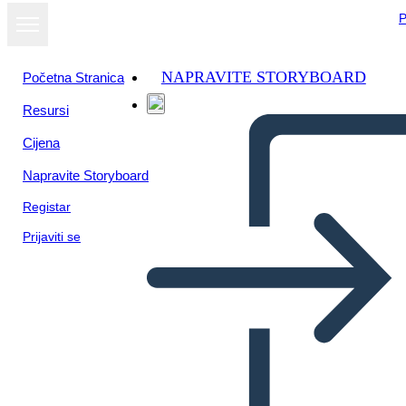
P
NAPRAVITE STORYBOARD
Početna Stranica
Resursi
Cijena
Napravite Storyboard
Registar
Prijaviti se
Poster di Biografia