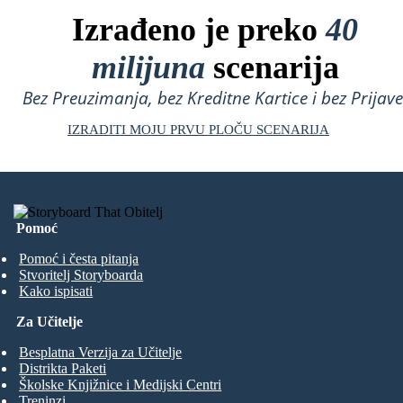
Izrađeno je preko
40
milijuna
scenarija
Bez Preuzimanja, bez Kreditne Kartice i bez Prijave
IZRADITI MOJU PRVU PLOČU SCENARIJA
Pomoć
Pomoć i česta pitanja
Stvoritelj Storyboarda
Kako ispisati
Za Učitelje
Besplatna Verzija za Učitelje
Distrikta Paketi
Školske Knjižnice i Medijski Centri
Treninzi