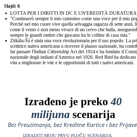
Slajd: 6
LOTTA PER I DIRITTI IN DC E UN'EREDITÀ DURATURA
"Continuerò sempre il mio cammino come una voce per il mio po
Perché nel mio cuore vive quella selvaggia ragazza di sette anni, l
come il vento e non meno vivace di un cervo che balla, inseguen
sempre le grandi ombre che giocano tra le colline di casa mia."
Zitkála-Šá è stata una voce rivoluzionaria per il suo popolo. La p
scrittrice nativa americana a ricevere il plauso nazionale, ha contri
far passare l'Indian Citizenship Act del 1924 e ha fondato il Consi
nazionale degli indiani d'America nel 1926. Red Bird ha dedicato 
vita a migliorare le vite e le opportunità di tutti i nativi americani.
Izrađeno je preko
40
milijuna
scenarija
Bez Preuzimanja, bez Kreditne Kartice i bez Prijave
IZRADITI MOJU PRVU PLOČU SCENARIJA