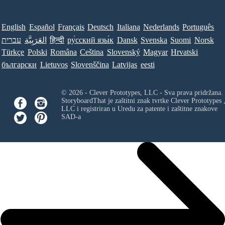
English
Español
Français
Deutsch
Italiana
Nederlands
Português
עברית
العَرَبِيَّة
हिन्दी
ру́сский язы́к
Dansk
Svenska
Suomi
Norsk
Türkçe
Polski
Româna
Ceština
Slovenský
Magyar
Hrvatski
български
Lietuvos
Slovenščina
Latvijas
eesti
© 2026 - Clever Prototypes, LLC - Sva prava pridržana.
StoryboardThat je zaštitni znak tvrtke
Clever Prototypes 
LLC
i registriran u Uredu za patente i zaštitne znakove
SAD-a