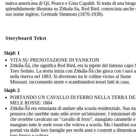
nativa americana di QL Pearce e Gina Capaldi. Si tratta di una biogr
splendidamente illustrata su Zitkala-Sa, Red Bird, conosciuta anche 
suo nome inglese, Gertrude Simmons (1876-1938).
Storyboard Tekst
Slajd: 1
VITA SU PRENOTAZIONE DI YANKTON
Zitkála-Šá, che significa Red Bird, era la nipote del famoso capo 
Toro Seduto. La storia inizia con Zitkála-Šá che gioca con i suoi 
nella riserva nel 1883. Si divertono tra le colline vicino al fiume
Missouri, raccontando storie e scambiandosi tesori fatti in casa.
Slajd: 2
PORTANDO UN CAVALLO DI FERRO NELLA TERRA DE
MELE ROSSE: 1884
Zitkála-Šá era entusiasta di andare alla scuola residenziale. Sua m
pensava che sarebbe stato utile avere un'istruzione. I missionari di
che avrebbe cavalcato un "cavallo di ferro", mangiato caramelle e
mangiato tutte le mele rosse che voleva a scuola. Ma i bambini son
portati via dalle loro famiglie per molti anni e costretti a dimentica
loro lingua e cultura.