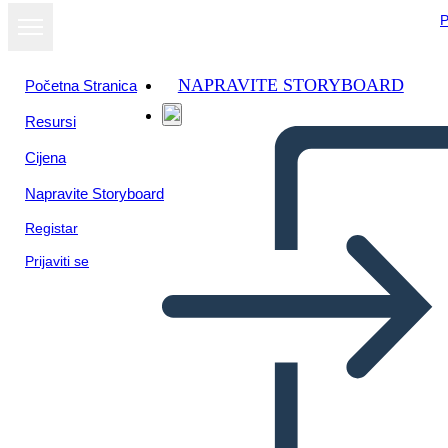
P
NAPRAVITE STORYBOARD
Početna Stranica
Resursi
Cijena
Napravite Storyboard
Registar
Prijaviti se
Riepilogo di Red Bird Sings