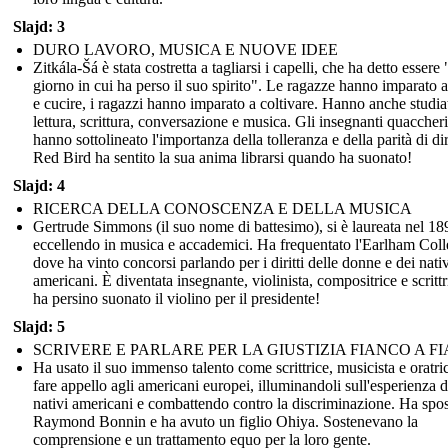
Slajd: 3
DURO LAVORO, MUSICA E NUOVE IDEE
Zitkála-Šá è stata costretta a tagliarsi i capelli, che ha detto essere "
giorno in cui ha perso il suo spirito". Le ragazze hanno imparato a
e cucire, i ragazzi hanno imparato a coltivare. Hanno anche studia
lettura, scrittura, conversazione e musica. Gli insegnanti quaccheri
hanno sottolineato l'importanza della tolleranza e della parità di diri
Red Bird ha sentito la sua anima librarsi quando ha suonato!
Slajd: 4
RICERCA DELLA CONOSCENZA E DELLA MUSICA
Gertrude Simmons (il suo nome di battesimo), si è laureata nel 18
eccellendo in musica e accademici. Ha frequentato l'Earlham Col
dove ha vinto concorsi parlando per i diritti delle donne e dei nativ
americani. È diventata insegnante, violinista, compositrice e scrittr
ha persino suonato il violino per il presidente!
Slajd: 5
SCRIVERE E PARLARE PER LA GIUSTIZIA FIANCO A F
Ha usato il suo immenso talento come scrittrice, musicista e oratri
fare appello agli americani europei, illuminandoli sull'esperienza d
nativi americani e combattendo contro la discriminazione. Ha spo
Raymond Bonnin e ha avuto un figlio Ohiya. Sostenevano la
comprensione e un trattamento equo per la loro gente.