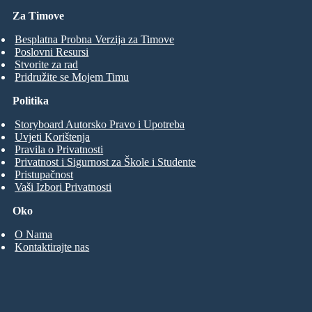
Za Timove
Besplatna Probna Verzija za Timove
Poslovni Resursi
Stvorite za rad
Pridružite se Mojem Timu
Politika
Storyboard Autorsko Pravo i Upotreba
Uvjeti Korištenja
Pravila o Privatnosti
Privatnost i Sigurnost za Škole i Studente
Pristupačnost
Vaši Izbori Privatnosti
Oko
O Nama
Kontaktirajte nas