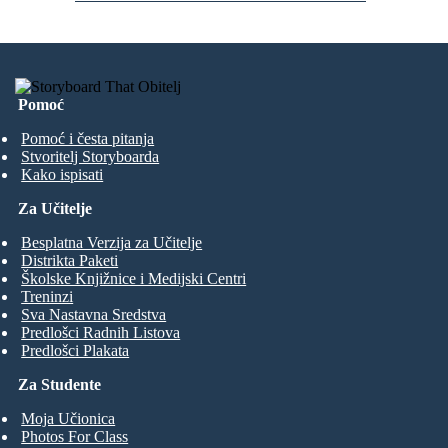
Pomoć
Pomoć i česta pitanja
Stvoritelj Storyboarda
Kako ispisati
Za Učitelje
Besplatna Verzija za Učitelje
Distrikta Paketi
Školske Knjižnice i Medijski Centri
Treninzi
Sva Nastavna Sredstva
Predlošci Radnih Listova
Predlošci Plakata
Za Studente
Moja Učionica
Photos For Class