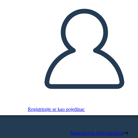
Registrirajte se kao pojedinac
Napravite Storyboard