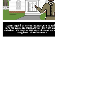
Dopo che Harriet è fuggita, ha viss
risparmiato denaro. Un anno dopo, 
per aiutare la sua famiglia a fuggire
viaggi nel sud e aiutò a liberare da
persone!
Tubman acquistò un terreno ad Auburn, NY e ne donò una
parte per avviare una chiesa AME nel 1903 e una casa per
anziani nel 1908. Morì nel 1913 all'età di 93 anni e fu sepolta
con gli onori militari ad Auburn.
Create your own at Storyb