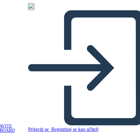
AVITE
Prijaviti se
Registriraj se kao učitelj
YBOARD