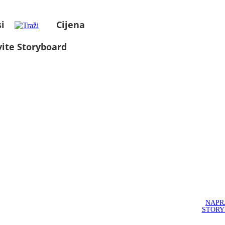
i
Cijena
ite Storyboard
NAPR
STOR