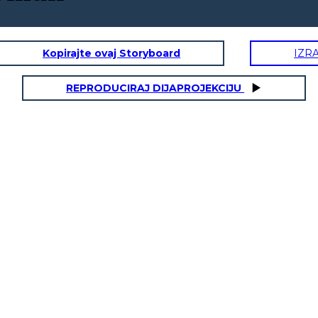
Kopirajte ovaj Storyboard
IZR
REPRODUCIRAJ DIJAPROJEKCIJU
O
HARRIET FUGA
"'Twant me', era il
Signore. Gli ho sempre
detto:" Mi fido di te.
Non so dove andare o
cosa fare, ma mi
sciuto
'erba
aspetto che tu mi guidi
- ignaro
", e lo ha sempre fatto".
rtà, non
erienza
a"