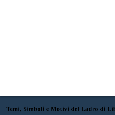
Temi, Simboli e Motivi del Ladro di Li
MORTE E SOFFERENZA