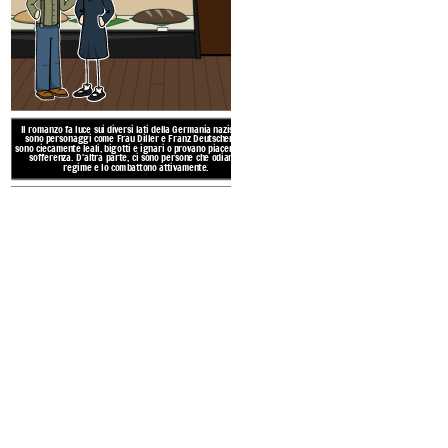
La sofferenza e la morte sono t
racconta al lettore i milioni
muoiono durante la seconda gu
profondità della tristezza di
traumatiche e allo stesso t
comprensione della seco
dell'Oloc
Il romanzo fa luce sui diversi lati della Germania nazista. Ci
sono personaggi come Frau Diller e Franz Deutscher che
sono ciecamente leali, bigotti e ignari o provano piacere nella
sofferenza. D'altra parte, ci sono persone che odiano il
regime e lo combattono attivamente.
TEMI, SIMBO
I nazisti usano le parole come pr
potrebbero confutare le loro false ideo
e soppresso la libertà di parola. Lies
PAROLE
libri per imparare, esprimersi e fa
comunicare scrivendo le sue stori
DOM