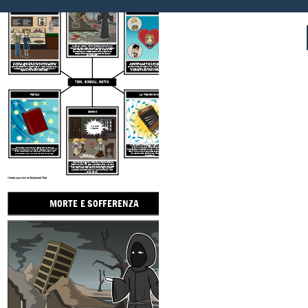
GERMANIA NAZISTA
AMORE E AMICIZIA
La sofferenza e la morte sono temi centrali mentre la morte
racconta al lettore i milioni di persone che soffrono e
muoiono durante la seconda guerra mondiale. Trasmette le
profondità della tristezza di Liesel per le sue perdite
traumatiche e allo stesso tempo offre al lettore una
comprensione della seconda guerra mondiale e
dell'Olocausto.
Il romanzo fa luce sui diversi lati della Germania nazista. Ci
La gentilezza e la pazienza di papà con Liesel e la sua
sono personaggi come Frau Diller e Franz Deutscher che
adorazione in cambio; la lealtà e la coerenza di Rosa; la
sono ciecamente leali, bigotti e ignari o provano piacere nella
profonda intesa tra Liesel e Max; l'infatuazione e l'amicizia
sofferenza. D'altra parte, ci sono persone che odiano il
tra Rudy e Liesel. Even Death è un personaggio molto
regime e lo combattono attivamente.
comprensivo che dice "Anche la morte ha un cuore".
TEMI, SIMBOLI, MOTIVI
LA FISARMONICA
PAROLE
DOMINO
"Ma ho sentito
cosa succede
lì."
La fisarmonica simboleggia la gioia, la gentilezza e
l'amicizia che papà trasmette quando la suona.
I nazisti usano le parole come propaganda e parole temute che
potrebbero confutare le loro false ideologie bigotte. Hanno bruciato libri
Rappresenta un'esuberanza per la vita ed è intessuta nel
e soppresso la libertà di parola. Liesel è incantata dalle parole e ruba
modo in cui la vita di papà è stata salvata dal padre di
libri per imparare, esprimersi e far fronte. Max usa le parole per
Max ea sua volta. perché Max viene salvato dagli
comunicare scrivendo le sue storie e parlando dei loro sogni.
Hubermann.
I domino simboleggiano il fatto che un evento potrebbe
metterne in moto altri senza rendersene conto. Il padre di
Rudy salva Rudy dal servizio militare prendendo il suo posto.
In tal modo, Rudy viene lasciato con la famiglia quando il
quartiere viene bombardato e il padre di Rudy è l'unico
sopravvissuto.
Create your own at Storyboard That
MORTE E SOFFERENZA
AMORE E A