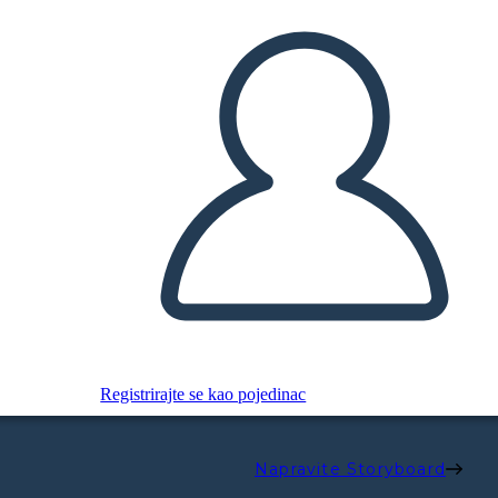
Registrirajte se kao pojedinac
Napravite Storyboard