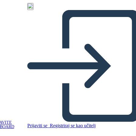
AVITE
Prijaviti se
Registriraj se kao učitelj
YBOARD