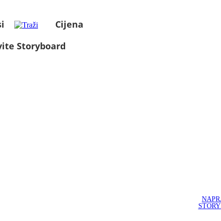
i
Cijena
ite Storyboard
NAPR
STOR