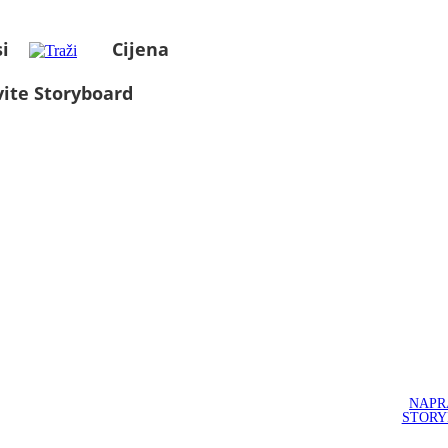
i
Cijena
ite Storyboard
NAPR
STOR