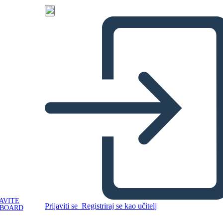
AVITE
Prijaviti se
Registriraj se kao učitelj
YBOARD