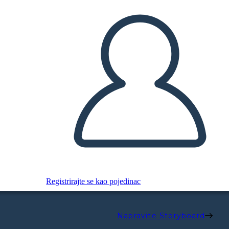
Registrirajte se kao pojedinac
Napravite Storyboard