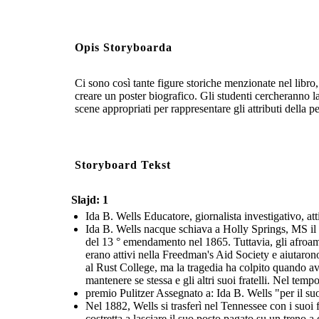
Opis Storyboarda
Ci sono così tante figure storiche menzionate nel libro
creare un poster biografico. Gli studenti cercheranno la
scene appropriati per rappresentare gli attributi della p
Storyboard Tekst
Slajd: 1
Ida B. Wells Educatore, giornalista investigativo, attiv
Ida B. Wells nacque schiava a Holly Springs, MS il 1
del 13 ° emendamento nel 1865. Tuttavia, gli afroame
erano attivi nella Freedman's Aid Society e aiutaro
al Rust College, ma la tragedia ha colpito quando av
mantenere se stessa e gli altri suoi fratelli. Nel temp
premio Pulitzer Assegnato a: Ida B. Wells "per il suo
Nel 1882, Wells si trasferì nel Tennessee con i suoi 
costretta a lasciare il suo posto pagato su un treno a