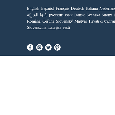
English
Español
Français
Deutsch
Italiana
Nederlan
العَرَبِيَّة
हिन्दी
ру́сский язы́к
Dansk
Svenska
Suomi
Româna
Ceština
Slovenský
Magyar
Hrvatski
бълга
Slovenščina
Latvijas
eesti