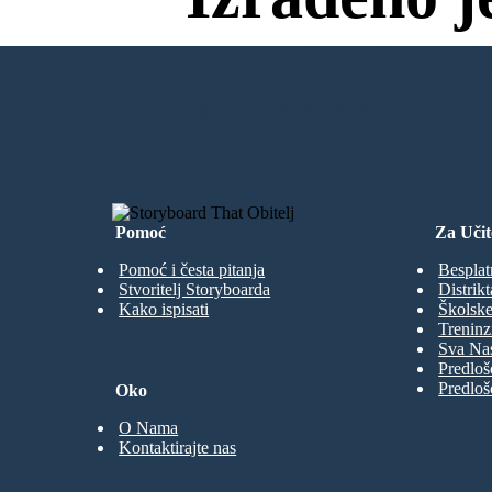
Bez Preuzim
IZRADITI MOJU PRVU PLOČU SC
Pomoć
Za Učit
Pomoć i česta pitanja
Besplat
Stvoritelj Storyboarda
Distrikt
Kako ispisati
Školske
Treninz
Sva Nas
Predloš
Predloš
Oko
O Nama
Kontaktirajte nas