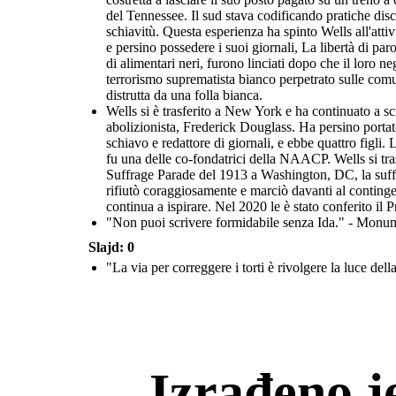
del Tennessee. Il sud stava codificando pratiche disc
schiavitù. Questa esperienza ha spinto Wells all'att
e persino possedere i suoi giornali, La libertà di par
di alimentari neri, furono linciati dopo che il loro 
terrorismo suprematista bianco perpetrato sulle comuni
distrutta da una folla bianca.
Wells si è trasferito a New York e ha continuato a scr
abolizionista, Frederick Douglass. Ha persino porta
schiavo e redattore di giornali, e ebbe quattro figli
fu una delle co-fondatrici della NAACP. Wells si tra
Suffrage Parade del 1913 a Washington, DC, la suffra
rifiutò coraggiosamente e marciò davanti al continge
continua a ispirare. Nel 2020 le è stato conferito il P
"Non puoi scrivere formidabile senza Ida." - Monum
Slajd: 0
"La via per correggere i torti è rivolgere la luce della
Izrađeno j