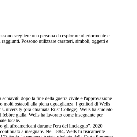
possono scegliere una persona da esplorare ulteriormente e
raggiunti. Possono utilizzare caratteri, simboli, oggetti e
schiavitù dopo la fine della guerra civile e l'approvazione
molti ostacoli alla piena uguaglianza. I genitori di Wells
w University (ora chiamata Rust College). Wells ha studiato
di febbre gialla. Wells ha lavorato come insegnante per
nale locale.
o gli afroamericani durante l'era del linciaggio". 2020
ha continuato a insegnare. Nel 1884, Wells fu fisicamente
o! Tuttavia, la sentenza è stata ribaltata dalla Corte Suprema