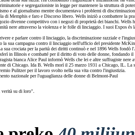
riminatorie e segregazioniste in legge per mantenere la struttura di pote
ivismo e al giornalismo mentre documentava i problemi di discriminazione 
ola di Memphis e faro e Discorso libero. Wells iniziò a combattere la pra
negozio divenne competitivo con i negozi di proprietà dei bianchi. Wells 
tà nere attraverso la violenza e le folle di linciaggio. I suoi Expos és l
ivere e parlare contro il linciaggio, la discriminazione razziale e l'ingius
to la sua campagna contro il linciaggio nell'ufficio del presidente McK
. La sua crociata per la parità dei diritti continuò e nel 1896 Wells fon
sferì in Illinois e combatté per il diritto di voto delle donne, fondand
gista bianca Alice Paul informò Wells che lei e altre suffragiste nere a
nte di Chicago. Ida B. Wells morì il 25 marzo 1931 a Chicago, IL. La sua
remio Pulitzer per il lavoro svolto nella sua vita contro l'ingiustizia.
ento nazionale per l'uguaglianza delle donne di Belmont-Paul
 verità su di loro".
e preko
40 miliju