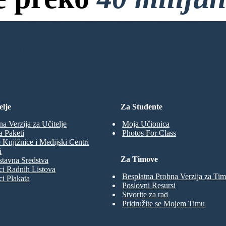
anja, bez Kreditne Kartice i 
ENARIJA
elje
Za Studente
na Verzija za Učitelje
Moja Učionica
a Paketi
Photos For Class
 Knjižnice i Medijski Centri
i
Za Timove
tavna Sredstva
ci Radnih Listova
Besplatna Probna Verzija za Ti
ci Plakata
Poslovni Resursi
Stvorite za rad
Pridružite se Mojem Timu