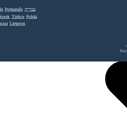
ds
Português
עברית
Norsk
Türkçe
Polski
рски
Lietuvos
Stor