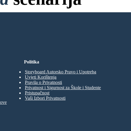
bez Prijave!
Politika
Storyboard Autorsko Pravo i Upotreba
Uvjeti Korištenja
Pravila o Privatnosti
Privatnost i Sigurnost za Škole i Studente
Pristupačnost
Vaši Izbori Privatnosti
move