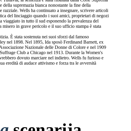
re della supremazia bianca nonostante la fine della
razziale. Wells ha continuato a insegnare, scrivere articoli
tica del linciaggio quando i suoi amici, proprietari di negozi
ha viaggiato in tutto il sud esponendo la prevalenza del
a misero in grave pericolo e il suo ufficio stampa è stata
tizia. È stata sostenuta nei suoi sforzi dal famoso
inley nel 1898. Nel 1895, Ida sposò Ferdinand Barnett, ex
dò l'Associazione Nazionale delle Donne di Colore e nel 1909
o il Suffrage Club a Chicago nel 1913. Durante la Women's
vrebbero dovuto marciare nel indietro. Wells fu furioso e
 eredità di audace attivismo e forza tra le avversità
na
scenarija