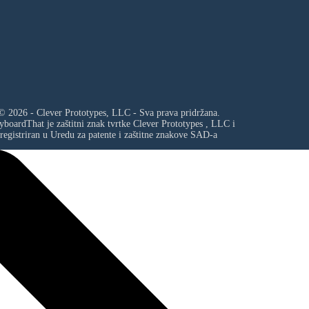
© 2026 - Clever Prototypes, LLC - Sva prava pridržana.
yboardThat je zaštitni znak tvrtke
Clever Prototypes , LLC
i
registriran u Uredu za patente i zaštitne znakove SAD-a