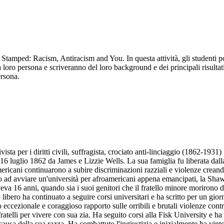
, Stamped: Racism, Antiracism and You. In questa attività, gli studenti 
 loro persona e scriveranno del loro background e dei principali risultati 
ersona.
ista per i diritti civili, suffragista, crociato anti-linciaggio (1862-1931)
6 luglio 1862 da James e Lizzie Wells. La sua famiglia fu liberata dalla 
ricani continuarono a subire discriminazioni razziali e violenze creando 
no ad avviare un'università per afroamericani appena emancipati, la Sha
eva 16 anni, quando sia i suoi genitori che il fratello minore morirono 
o libero ha continuato a seguire corsi universitari e ha scritto per un gior
 eccezionale e coraggioso rapporto sulle orribili e brutali violenze contr
fratelli per vivere con sua zia. Ha seguito corsi alla Fisk University e 
 causa della sua razza. Ha combattuto l'ingiustizia e inizialmente ha vint