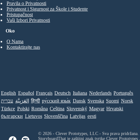
Pravila o Privatnosti
Privatnost i Sigurnost za Škole i Studente
Pristupačnost
Vaši Izbori Privatnosti
Oko
O Nama
Kontaktirajte nas
English
Español
Français
Deutsch
Italiana
Nederlands
Português
עברית
العَرَبِيَّة
हिन्दी
ру́сский язы́к
Dansk
Svenska
Suomi
Norsk
Türkçe
Polski
Româna
Ceština
Slovenský
Magyar
Hrvatski
български
Lietuvos
Slovenščina
Latvijas
eesti
© 2026 - Clever Prototypes, LLC - Sva prava pridržana.
StoryboardThat je zaštitni znak tvrtke
Clever Prototypes 