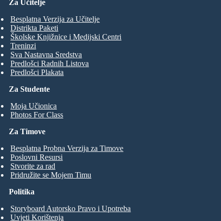
Za Učitelje
Besplatna Verzija za Učitelje
Distrikta Paketi
Školske Knjižnice i Medijski Centri
Treninzi
Sva Nastavna Sredstva
Predlošci Radnih Listova
Predlošci Plakata
Za Studente
Moja Učionica
Photos For Class
Za Timove
Besplatna Probna Verzija za Timove
Poslovni Resursi
Stvorite za rad
Pridružite se Mojem Timu
Politika
Storyboard Autorsko Pravo i Upotreba
Uvjeti Korištenja