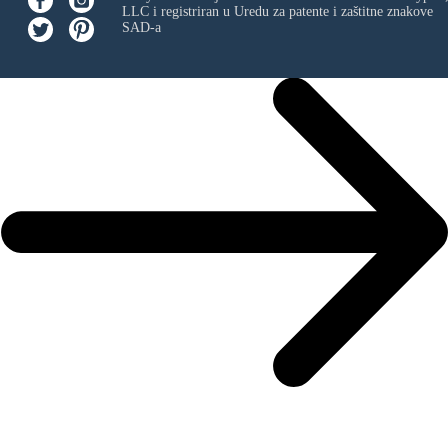
LLC
i registriran u Uredu za patente i zaštitne znakove
SAD-a