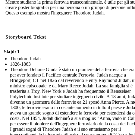
Mentre studiano la prima ferrovia transcontinentale, è utile per gli st
creare poster biografici per una persona o un gruppo di persone influ
Questo esempio mostra l'ingegnere Theodore Judah.
Storyboard Tekst
Slajd: 1
Theodore Judah
1826-1863
Theodore Dehone Giuda è stato un pioniere della ferrovia che era
per aver fondato il Pacifico centrale Ferrovia. Judah nacque a
Bridgeport, CT nel 1826 dal reverendo Henry Raymond Judah, u
ministro episcopale, e da Mary Reece Judah. La sua famiglia si è
trasferita a Troy, New York e Judah ha frequentato il Rensselaer
Polytechnic Institute per studiare ingegneria civile. A 18 anni, Jud
divenne un geometra delle ferrovie ea 21 sposò Anna Pierce. A me
1800, le ferrovie erano in costante aumento in tutto il paese e Jud
aveva un grande sogno di estendere la ferrovia per estendersi da c
costa. Nel 1854, Judah dichiarò a sua moglie: "Anna, vado in Cal
per essere il pioniere dell'ingegnere ferroviario della costa del Paci
I grandi sogni di Theodore Judah e il suo entusiasmo per il
transcontinentale la ferrovia gli valse il soprannome di "Crazy Ju