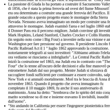
La passione di Giuda lo ha portato a costruire il Sacramento Vall
di 1856, che è stata la prima ferrovia ad ovest del fiume Missouri
era ora determinato a costruire una grande ferrovia del Pacifico. Il
grande ostacolo a questo progetto erano le montagne della Sierra
Nevada. Nessuno aveva immaginato un modo per costruire una fe
attraverso le montagne. Judah esaminò l'area e nel luglio 1860 stab
il Donner Pass era il percorso migliore. Judah convinse gli investit
Mark Hopkins, Leland Stanford, Charles Crocker e Collis Huntin
(in seguito noto come i Big Four) a investire nella sua visione e a
Washington per fare pressione sul governo. Il presidente Lincoln f
Pacific Railroad Act il 1 ° luglio 1862 approvando la costruzione.
notoriamente telegrafò ai suoi investitori: "Abbiamo attirato l'elefa
ora vediamo se riusciamo a imbrigliarlo". La Central Pacific Rail
iniziò la costruzione nel 1863, ma Judah era in contrasto con "Th
Four" che lo tenne all'oscuro delle decisioni e alla fine manovrò p
estromettere Judah dal suo progetto. Mentre Judah si sforzava di
raccogliere fondi sufficienti per continuare a essere coinvolto, sal
New York e si ammalò mortalmente. Morì tra le braccia di Anna il
novembre 1863. Quando il progetto che aveva immaginato fu
completato il 10 maggio 1869, fu anche il suo anniversario di
matrimonio. Anna ha detto: "Sembrava che lo spirito del mio cor
marito scendesse su di me e insieme eravamo lì invisibili, inauditi
dall'uomo".
"Sto andando in California per essere l'ingegnere pionieristica fer