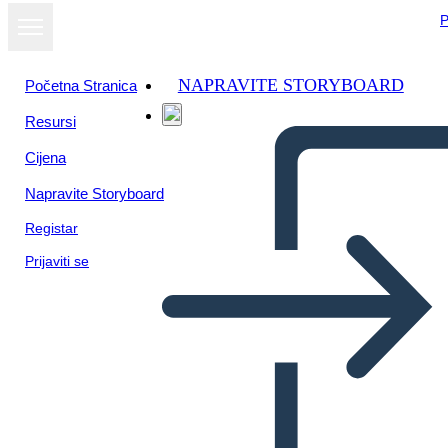
P
NAPRAVITE STORYBOARD
Početna Stranica
Resursi
Cijena
Napravite Storyboard
Registar
Prijaviti se
Poster Della Biografia Della