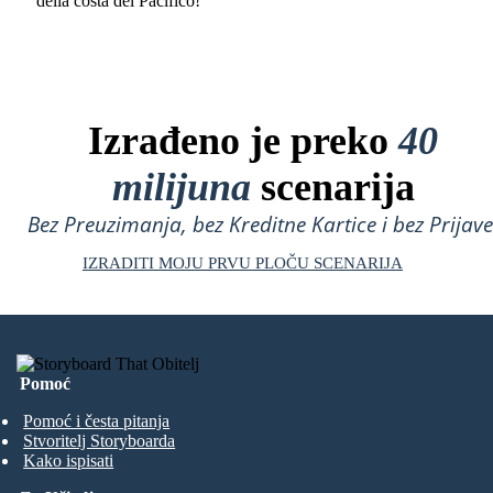
della costa del Pacifico!"
Izrađeno je preko
40
milijuna
scenarija
Bez Preuzimanja, bez Kreditne Kartice i bez Prijave
IZRADITI MOJU PRVU PLOČU SCENARIJA
Pomoć
Pomoć i česta pitanja
Stvoritelj Storyboarda
Kako ispisati