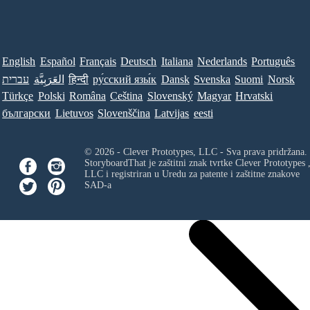
English
Español
Français
Deutsch
Italiana
Nederlands
Português
עברית
العَرَبِيَّة
हिन्दी
ру́сский язы́к
Dansk
Svenska
Suomi
Norsk
Türkçe
Polski
Româna
Ceština
Slovenský
Magyar
Hrvatski
български
Lietuvos
Slovenščina
Latvijas
eesti
© 2026 - Clever Prototypes, LLC - Sva prava pridržana.
StoryboardThat je zaštitni znak tvrtke
Clever Prototypes 
LLC
i registriran u Uredu za patente i zaštitne znakove
SAD-a