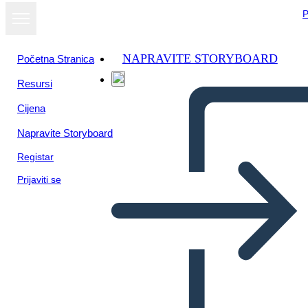
P
NAPRAVITE STORYBOARD
Početna Stranica
Resursi
Cijena
Napravite Storyboard
Registar
Prijaviti se
Tuck Everlasting - Esempio
di Analisi del Carattere