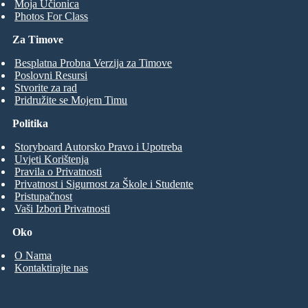
Moja Učionica
Photos For Class
Za Timove
Besplatna Probna Verzija za Timove
Poslovni Resursi
Stvorite za rad
Pridružite se Mojem Timu
Politika
Storyboard Autorsko Pravo i Upotreba
Uvjeti Korištenja
Pravila o Privatnosti
Privatnost i Sigurnost za Škole i Studente
Pristupačnost
Vaši Izbori Privatnosti
Oko
O Nama
Kontaktirajte nas