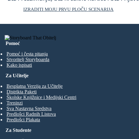
IZRADITI MOJU PRVU PLOČU SCENARIJA
Pomoć
Pomoć i česta pitanja
Stvoritelj Storyboarda
Kako ispisati
Za Učitelje
Besplatna Verzija za Učitelje
Distrikta Paketi
Školske Knjižnice i Medijski Centri
Treninzi
Sva Nastavna Sredstva
Predlošci Radnih Listova
Predlošci Plakata
Za Studente