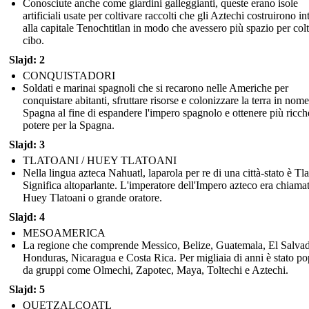
Conosciute anche come giardini galleggianti, queste erano isole
artificiali usate per coltivare raccolti che gli Aztechi costruirono i
alla capitale Tenochtitlan in modo che avessero più spazio per col
cibo.
Slajd: 2
CONQUISTADORI
Soldati e marinai spagnoli che si recarono nelle Americhe per
conquistare abitanti, sfruttare risorse e colonizzare la terra in nome
Spagna al fine di espandere l'impero spagnolo e ottenere più ricch
potere per la Spagna.
Slajd: 3
TLATOANI / HUEY TLATOANI
Nella lingua azteca Nahuatl, laparola per re di una città-stato è Tla
Significa altoparlante. L'imperatore dell'Impero azteco era chiama
Huey Tlatoani o grande oratore.
Slajd: 4
MESOAMERICA
La regione che comprende Messico, Belize, Guatemala, El Salvad
Honduras, Nicaragua e Costa Rica. Per migliaia di anni è stato po
da gruppi come Olmechi, Zapotec, Maya, Toltechi e Aztechi.
Slajd: 5
QUETZALCOATL