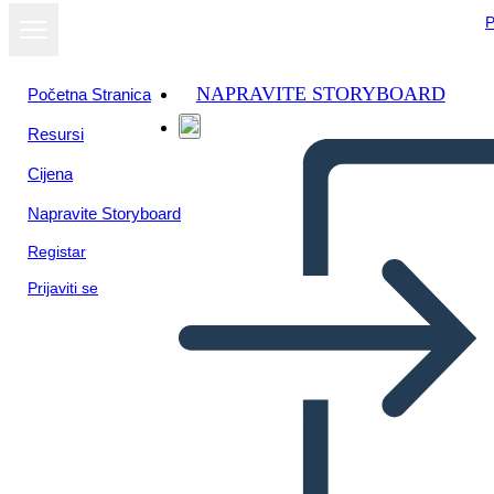
P
NAPRAVITE STORYBOARD
Početna Stranica
Resursi
Cijena
Napravite Storyboard
Registar
Prijaviti se
Vocabolario Azteco