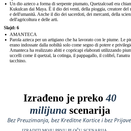
Un dio azteco a forma di serpente piumato, Quetzalcoatl era chia
Kukulcan dai Maya. È il dio dei venti, della pioggia, creatore de
e dell'umanità. Anche il dio dei sacerdoti, dei mercanti, della scien
dell'agricoltura e delle arti.
Slajd: 6
AMANTECA
Parola azteca per un artigiano che ha lavorato con le piume. Le p
erano indossate dalla nobiltà solo come segno di potere e privilegi
Amanteca ha realizzato abiti e copricapi elaborati utilizzando piu
uccelli come il quetzal, la cotinga, il pappagallo, il colibrì, l'anatra 
tacchino.
Izrađeno je preko
40
milijuna
scenarija
Bez Preuzimanja, bez Kreditne Kartice i bez Prijave
IZRADITI MOJU PRVU PLOČU SCENARIJA