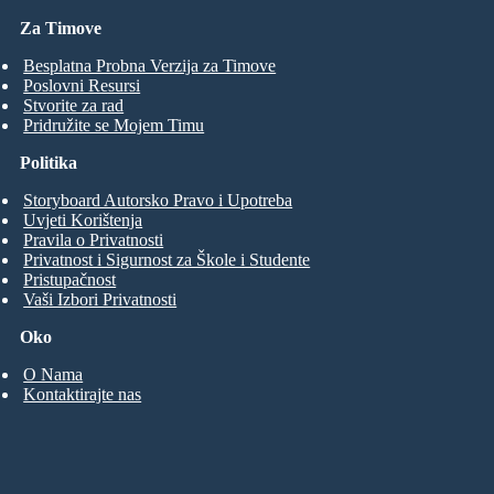
Za Timove
Besplatna Probna Verzija za Timove
Poslovni Resursi
Stvorite za rad
Pridružite se Mojem Timu
Politika
Storyboard Autorsko Pravo i Upotreba
Uvjeti Korištenja
Pravila o Privatnosti
Privatnost i Sigurnost za Škole i Studente
Pristupačnost
Vaši Izbori Privatnosti
Oko
O Nama
Kontaktirajte nas