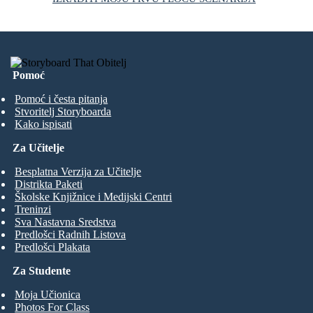
Pomoć
Pomoć i česta pitanja
Stvoritelj Storyboarda
Kako ispisati
Za Učitelje
Besplatna Verzija za Učitelje
Distrikta Paketi
Školske Knjižnice i Medijski Centri
Treninzi
Sva Nastavna Sredstva
Predlošci Radnih Listova
Predlošci Plakata
Za Studente
Moja Učionica
Photos For Class