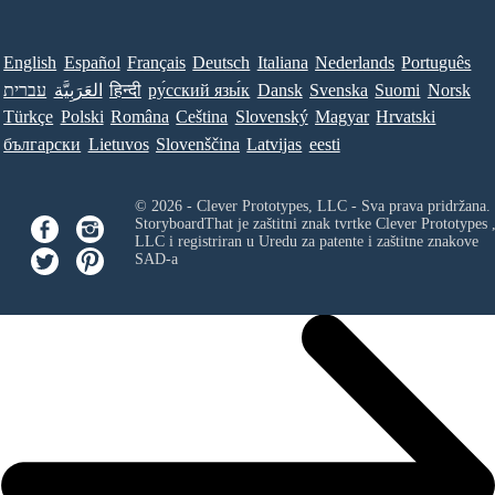
English
Español
Français
Deutsch
Italiana
Nederlands
Português
עברית
العَرَبِيَّة
हिन्दी
ру́сский язы́к
Dansk
Svenska
Suomi
Norsk
Türkçe
Polski
Româna
Ceština
Slovenský
Magyar
Hrvatski
български
Lietuvos
Slovenščina
Latvijas
eesti
© 2026 - Clever Prototypes, LLC - Sva prava pridržana.
StoryboardThat je zaštitni znak tvrtke
Clever Prototypes 
LLC
i registriran u Uredu za patente i zaštitne znakove
SAD-a