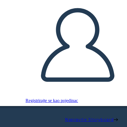
Registrirajte se kao pojedinac
Napravite Storyboard