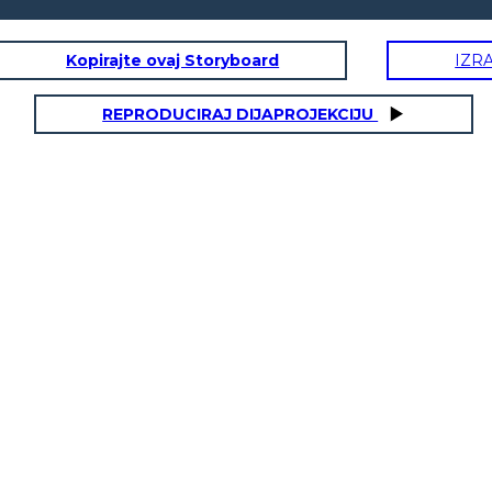
Kopirajte ovaj Storyboard
IZR
REPRODUCIRAJ DIJAPROJEKCIJU
NNO
e!
di me!
 zodiacale? Perché o perché no?
ersonalità?
referiti?
a grande?
seguito.