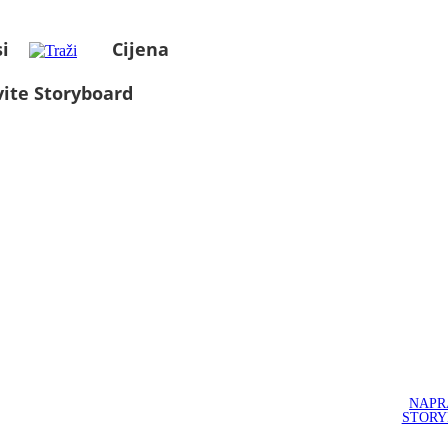
i
Cijena
ite Storyboard
NAPR
STOR