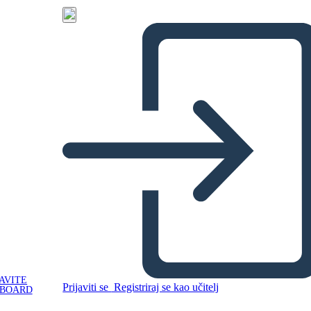
AVITE
Prijaviti se
Registriraj se kao učitelj
YBOARD