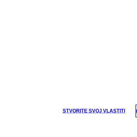
PECORE
forte, socievole, riservata, pacifica
fortunati:
verde, rosso e viola
iere:
musicista, attore, insegnante,
bliotecario, soccorritore,
Personalità:
attiv
Colori for
Possibili carriere:
gi
oard That
STVORITE SVOJ VLASTITI