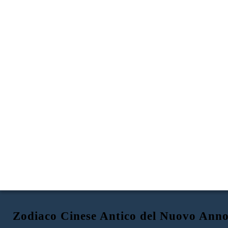
Zodiaco Cinese Antico del Nuovo Ann
FELICE NUOVO ANNO
RATTO
Personalità:
intelligente, ambiziosa, affascinante, socievole