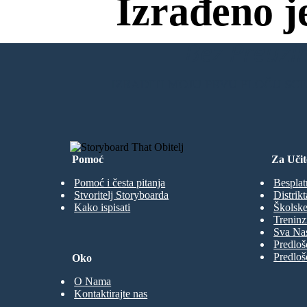
Izrađeno j
Bez Preuzim
IZRADITI MOJU PRVU PLOČU SC
Pomoć
Za Učit
Pomoć i česta pitanja
Besplat
Stvoritelj Storyboarda
Distrikt
Kako ispisati
Školske
Treninz
Sva Nas
Predloš
Predloš
Oko
O Nama
Kontaktirajte nas