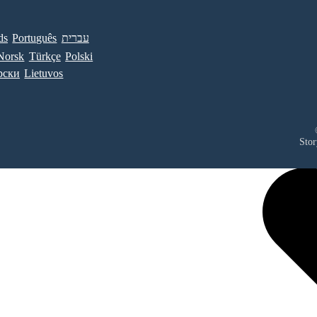
ds
Português
עברית
Norsk
Türkçe
Polski
рски
Lietuvos
Stor