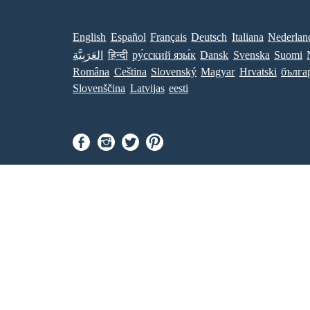
English
Español
Français
Deutsch
Italiana
Nederlan
العَرَبِيَّة
हिन्दी
ру́сский язы́к
Dansk
Svenska
Suomi
Româna
Ceština
Slovenský
Magyar
Hrvatski
бълга
Slovenščina
Latvijas
eesti