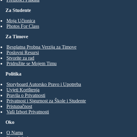
Za Studente
Moja Učionica
Photos For Class
Za Timove
Besplatna Probna Verzija za Timove
Poslovni Resursi
Stvorite za rad
Pridružite se Mojem Timu
Politika
Storyboard Autorsko Pravo i Upotreba
Uvjeti Korištenja
Pravila o Privatnosti
Privatnost i Sigurnost za Škole i Studente
Pristupačnost
Vaši Izbori Privatnosti
Oko
O Nama