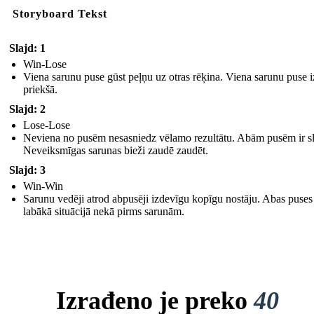
Storyboard Tekst
Slajd: 1
Win-Lose
Viena sarunu puse gūst peļņu uz otras rēķina. Viena sarunu puse 
priekšā.
Slajd: 2
Lose-Lose
Neviena no pusēm nesasniedz vēlamo rezultātu. Abām pusēm ir sl
Neveiksmīgas sarunas bieži zaudē zaudēt.
Slajd: 3
Win-Win
Sarunu vedēji atrod abpusēji izdevīgu kopīgu nostāju. Abas puses 
labākā situācijā nekā pirms sarunām.
Izrađeno je preko
40