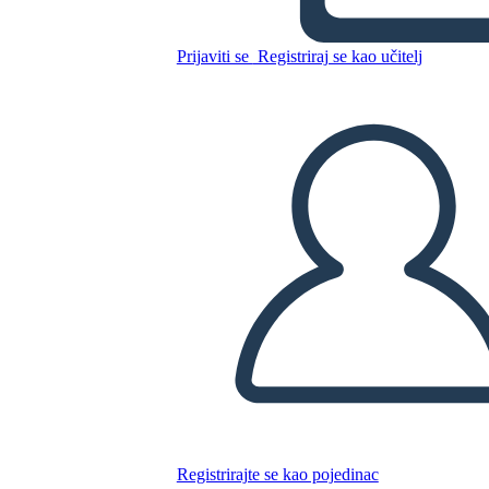
Kopirajte ovaj Storyboard
Prijaviti se
Registriraj se kao učitelj
IZRADITE PLOČU SCENARIJA
REPRODUCIRAJ DIJAPROJEKCIJU
ČITAJ MI
Registrirajte se kao pojedinac