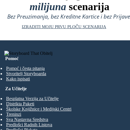
milijuna
scenarija
Bez Preuzimanja, bez Kreditne Kartice i bez Prijave
IZRADITI MOJU PRVU PLOČU SCENARIJA
Pomoć
Pomoć i česta pitanja
Stvoritelj Storyboarda
Kako ispisati
Za Učitelje
Besplatna Verzija za Učitelje
Distrikta Paketi
Školske Knjižnice i Medijski Centri
Treninzi
Sva Nastavna Sredstva
Predlošci Radnih Listova
Predlošci Plakata