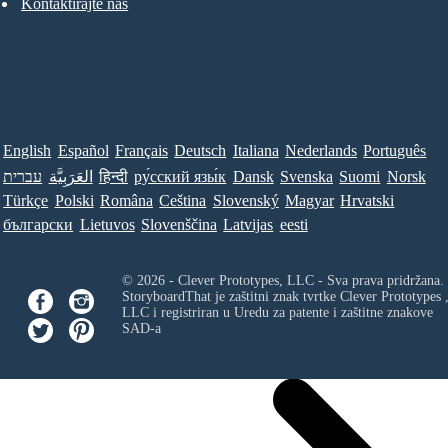
Kontaktirajte nas
English
Español
Français
Deutsch
Italiana
Nederlands
Português
עברית
العَرَبِيَّة
हिन्दी
ру́сский язы́к
Dansk
Svenska
Suomi
Norsk
Türkçe
Polski
Româna
Ceština
Slovenský
Magyar
Hrvatski
български
Lietuvos
Slovenščina
Latvijas
eesti
© 2026 - Clever Prototypes, LLC - Sva prava pridržana.
StoryboardThat je zaštitni znak tvrtke
Clever Prototypes 
LLC
i registriran u Uredu za patente i zaštitne znakove
SAD-a