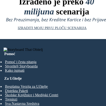
Izrađeno je preko
40
milijuna
scenarija
Bez Preuzimanja, bez Kreditne Kartice i bez Prijave
IZRADITI MOJU PRVU PLOČU SCENARIJA
Pomoć
Pomoć i česta pitanja
Stvoritelj Storyboarda
Kako ispisati
Za Učitelje
Besplatna Verzija za Učitelje
Distrikta Paketi
Školske Knjižnice i Medijski Centri
Treninzi
Sva Nastavna Sredstva