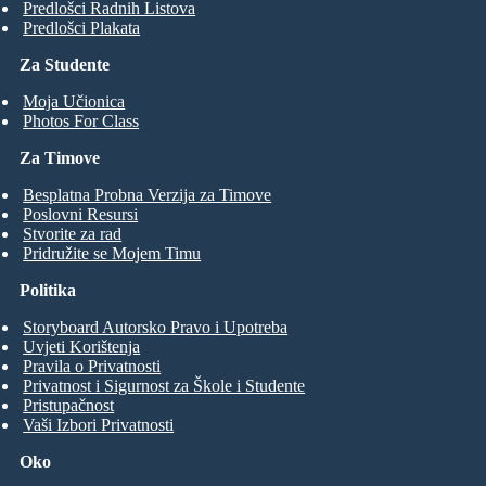
Predlošci Radnih Listova
Predlošci Plakata
Za Studente
Moja Učionica
Photos For Class
Za Timove
Besplatna Probna Verzija za Timove
Poslovni Resursi
Stvorite za rad
Pridružite se Mojem Timu
Politika
Storyboard Autorsko Pravo i Upotreba
Uvjeti Korištenja
Pravila o Privatnosti
Privatnost i Sigurnost za Škole i Studente
Pristupačnost
Vaši Izbori Privatnosti
Oko