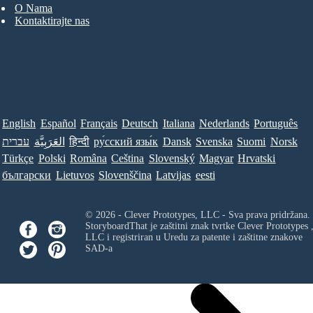
O Nama
Kontaktirajte nas
English
Español
Français
Deutsch
Italiana
Nederlands
Português
עברית
العَرَبِيَّة
हिन्दी
ру́сский язы́к
Dansk
Svenska
Suomi
Norsk
Türkçe
Polski
Româna
Ceština
Slovenský
Magyar
Hrvatski
български
Lietuvos
Slovenščina
Latvijas
eesti
© 2026 - Clever Prototypes, LLC - Sva prava pridržana.
StoryboardThat je zaštitni znak tvrtke
Clever Prototypes 
LLC
i registriran u Uredu za patente i zaštitne znakove
SAD-a