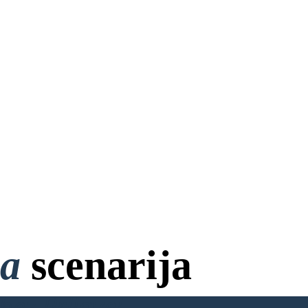
na
scenarija
bez Prijave!