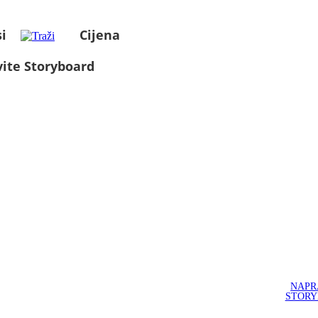
i
Cijena
ite Storyboard
NAPR
STOR