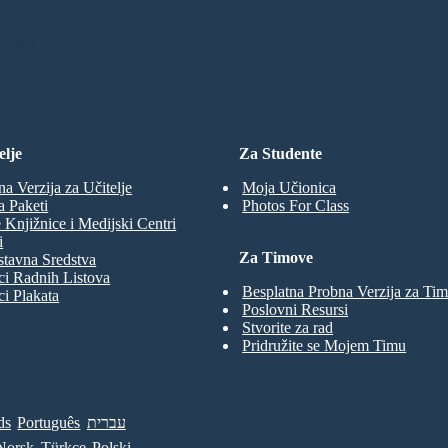
ENARIJA
elje
Za Studente
na Verzija za Učitelje
Moja Učionica
a Paketi
Photos For Class
 Knjižnice i Medijski Centri
i
Za Timove
tavna Sredstva
ci Radnih Listova
Besplatna Probna Verzija za Ti
ci Plakata
Poslovni Resursi
Stvorite za rad
Pridružite se Mojem Timu
ds
Português
עברית
Norsk
Türkçe
Polski