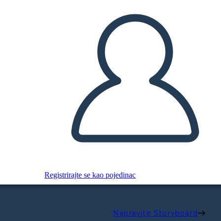
Registrirajte se kao pojedinac
Napravite Storyboard