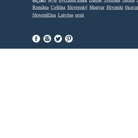
Româna
Ceština
Slovenský
Magyar
Hrvatski
бълга
Slovenščina
Latvijas
eesti