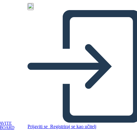
AVITE
Prijaviti se
Registriraj se kao učitelj
YBOARD