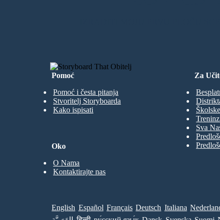
IZRADITI MOJU PRVU PLOČU SC
Pomoć
Za Učit
Pomoć i česta pitanja
Besplat
Stvoritelj Storyboarda
Distrikt
Kako ispisati
Školske
Treninz
Sva Nas
Predloš
Predloš
Oko
O Nama
Kontaktirajte nas
English
Español
Français
Deutsch
Italiana
Nederlan
العَرَبِيَّة
हिन्दी
ру́сский язы́к
Dansk
Svenska
Suomi