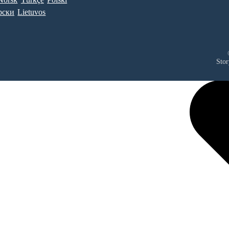
рски
Lietuvos
Stor