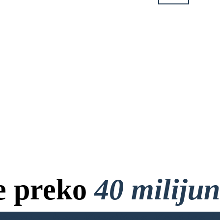
e preko
40 miliju
anja, bez Kreditne Kartice i 