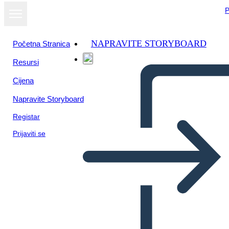
P
NAPRAVITE STORYBOARD
Početna Stranica
Resursi
Cijena
Napravite Storyboard
Registar
Prijaviti se
Плакат Календаря
Школьной Недели 1