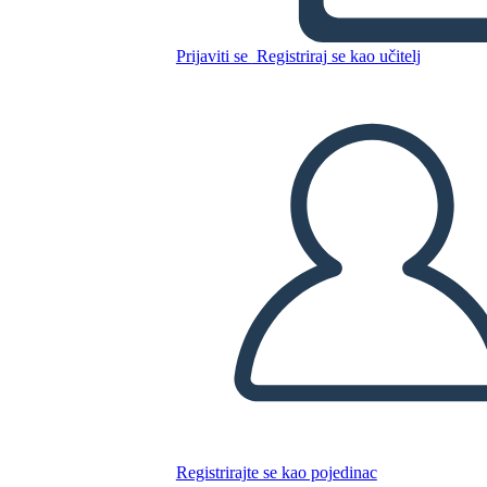
Prijaviti se
Registriraj se kao učitelj
Kopirajte ovaj Storyboard
IZRADITE PLOČU SCENARIJA
REPRODUCIRAJ DIJAPROJEKCIJU
ČITAJ MI
Registrirajte se kao pojedinac