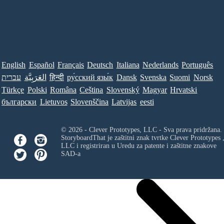
English
Español
Français
Deutsch
Italiana
Nederlands
Português
עברית
العَرَبِيَّة
हिन्दी
ру́сский язы́к
Dansk
Svenska
Suomi
Norsk
Türkçe
Polski
Româna
Ceština
Slovenský
Magyar
Hrvatski
български
Lietuvos
Slovenščina
Latvijas
eesti
© 2026 - Clever Prototypes, LLC - Sva prava pridržana.
StoryboardThat je zaštitni znak tvrtke
Clever Prototypes 
LLC
i registriran u Uredu za patente i zaštitne znakove
SAD-a