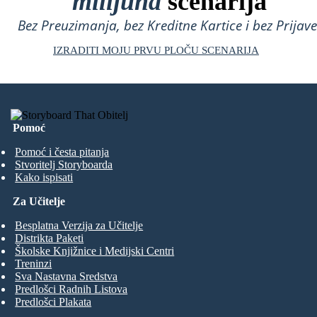
milijuna
scenarija
Bez Preuzimanja, bez Kreditne Kartice i bez Prijave
IZRADITI MOJU PRVU PLOČU SCENARIJA
Pomoć
Pomoć i česta pitanja
Stvoritelj Storyboarda
Kako ispisati
Za Učitelje
Besplatna Verzija za Učitelje
Distrikta Paketi
Školske Knjižnice i Medijski Centri
Treninzi
Sva Nastavna Sredstva
Predlošci Radnih Listova
Predlošci Plakata