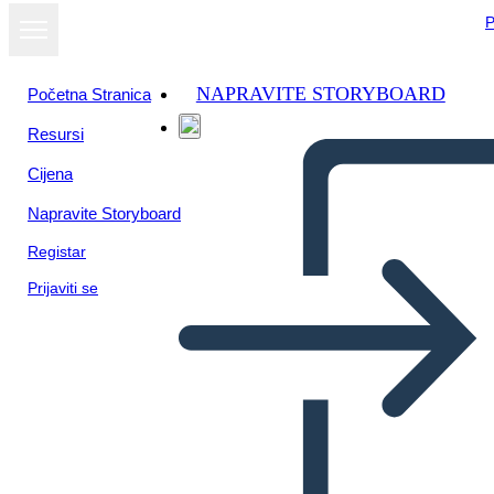
P
NAPRAVITE STORYBOARD
Početna Stranica
Resursi
Prikaži kao
Cijena
dijaprojekciju
Napravite Storyboard
Registar
Prijaviti se
BİLMEYEN VAR MI?