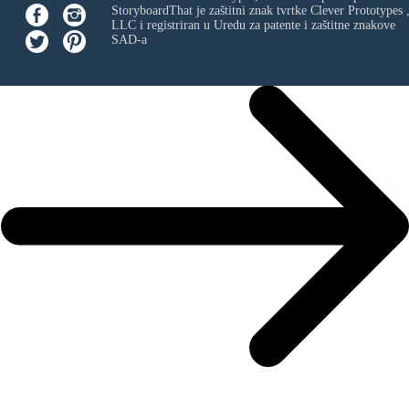
StoryboardThat je zaštitni znak tvrtke
Clever Prototypes 
LLC
i registriran u Uredu za patente i zaštitne znakove
SAD-a