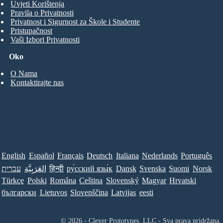
Uvjeti Korištenja
Pravila o Privatnosti
Privatnost i Sigurnost za Škole i Studente
Pristupačnost
Vaši Izbori Privatnosti
Oko
O Nama
Kontaktirajte nas
English
Español
Français
Deutsch
Italiana
Nederlands
Português
עברית
العَرَبِيَّة
हिन्दी
ру́сский язы́к
Dansk
Svenska
Suomi
Norsk
Türkçe
Polski
Româna
Ceština
Slovenský
Magyar
Hrvatski
български
Lietuvos
Slovenščina
Latvijas
eesti
© 2026 - Clever Prototypes, LLC - Sva prava pridržana.