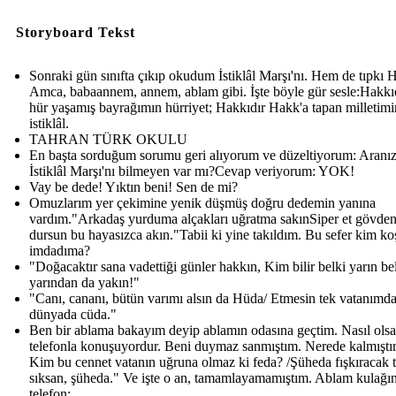
Storyboard Tekst
Sonraki gün sınıfta çıkıp okudum İstiklâl Marşı'nı. Hem de tıpkı 
Amca, babaannem, annem, ablam gibi. İşte böyle gür sesle:Hakkıd
hür yaşamış bayrağımın hürriyet; Hakkıdır Hakk'a tapan milletimi
istiklâl.
TAHRAN TÜRK OKULU
En başta sorduğum sorumu geri alıyorum ve düzeltiyorum: Aranı
İstiklâl Marşı'nı bilmeyen var mı?Cevap veriyorum: YOK!
Vay be dede! Yıktın beni! Sen de mi?
Omuzlarım yer çekimine yenik düşmüş doğru dedemin yanına
vardım."Arkadaş yurduma alçakları uğratma sakınSiper et gövden
dursun bu hayasızca akın."Tabii ki yine takıldım. Bu sefer kim ko
imdadıma?
"Doğacaktır sana vadettiği günler hakkın, Kim bilir belki yarın be
yarından da yakın!"
"Canı, cananı, bütün varımı alsın da Hüda/ Etmesin tek vatanımd
dünyada cüda."
Ben bir ablama bakayım deyip ablamın odasına geçtim. Nasıl olsa
telefonla konuşuyordur. Beni duymaz sanmıştım. Nerede kalmıştı
Kim bu cennet vatanın uğruna olmaz ki feda? /Şüheda fışkıracak 
sıksan, şüheda." Ve işte o an, tamamlayamamıştım. Ablam kulağı
telefon: