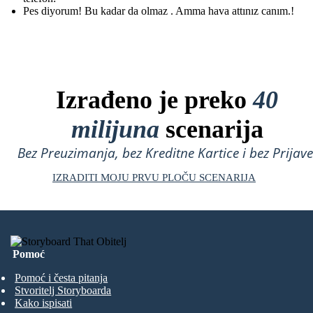
Pes diyorum! Bu kadar da olmaz . Amma hava attınız canım.!
Izrađeno je preko
40
milijuna
scenarija
Bez Preuzimanja, bez Kreditne Kartice i bez Prijave
IZRADITI MOJU PRVU PLOČU SCENARIJA
Pomoć
Pomoć i česta pitanja
Stvoritelj Storyboarda
Kako ispisati