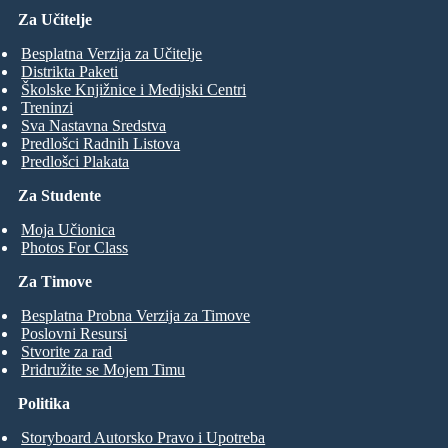
Za Učitelje
Besplatna Verzija za Učitelje
Distrikta Paketi
Školske Knjižnice i Medijski Centri
Treninzi
Sva Nastavna Sredstva
Predlošci Radnih Listova
Predlošci Plakata
Za Studente
Moja Učionica
Photos For Class
Za Timove
Besplatna Probna Verzija za Timove
Poslovni Resursi
Stvorite za rad
Pridružite se Mojem Timu
Politika
Storyboard Autorsko Pravo i Upotreba