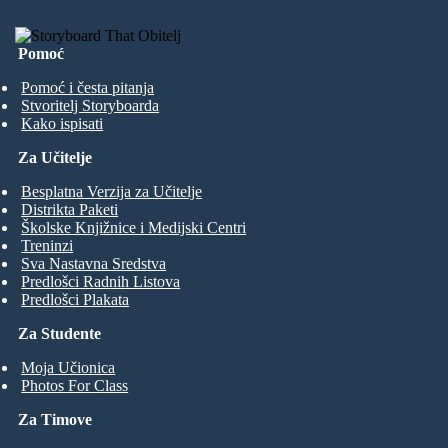
Pomoć
Pomoć i česta pitanja
Stvoritelj Storyboarda
Kako ispisati
Za Učitelje
Besplatna Verzija za Učitelje
Distrikta Paketi
Školske Knjižnice i Medijski Centri
Treninzi
Sva Nastavna Sredstva
Predlošci Radnih Listova
Predlošci Plakata
Za Studente
Moja Učionica
Photos For Class
Za Timove