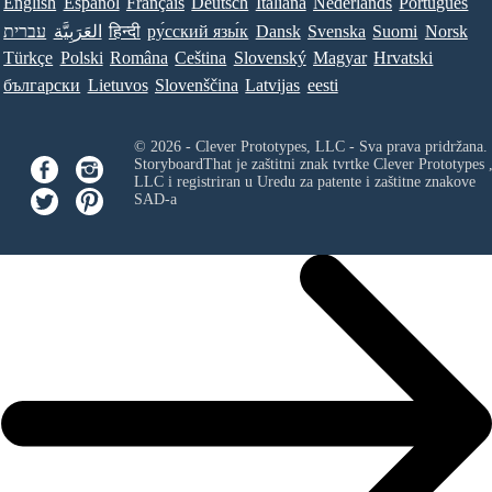
English
Español
Français
Deutsch
Italiana
Nederlands
Português
עברית
العَرَبِيَّة
हिन्दी
ру́сский язы́к
Dansk
Svenska
Suomi
Norsk
Türkçe
Polski
Româna
Ceština
Slovenský
Magyar
Hrvatski
български
Lietuvos
Slovenščina
Latvijas
eesti
© 2026 - Clever Prototypes, LLC - Sva prava pridržana.
StoryboardThat je zaštitni znak tvrtke
Clever Prototypes 
LLC
i registriran u Uredu za patente i zaštitne znakove
SAD-a