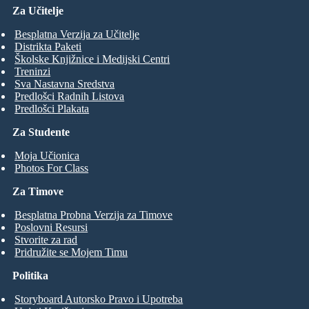
Za Učitelje
Besplatna Verzija za Učitelje
Distrikta Paketi
Školske Knjižnice i Medijski Centri
Treninzi
Sva Nastavna Sredstva
Predlošci Radnih Listova
Predlošci Plakata
Za Studente
Moja Učionica
Photos For Class
Za Timove
Besplatna Probna Verzija za Timove
Poslovni Resursi
Stvorite za rad
Pridružite se Mojem Timu
Politika
Storyboard Autorsko Pravo i Upotreba