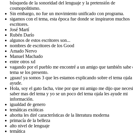
búsqueda de la sonoridad del lenguaje y la pretensión de
cosmopolitismo.
Sin embargo, no fue un movimiento unificado con programa.
sigamos con el tema, esta época fue donde se inspiraron muchos
escritores.
José Martí
Rubén Darío
algunos de estos escritores son...
nombres de escritores de los Good
Amado Nervo
Manuel Machado
entre otros xd
vagando por el pueblo me encontré a un amigo que también sabe 
tema se los presento.
¡guau! ya somos 3 que les estamos explicando sobre el tema ojala 
ayude.
Hola, soy el gato facha, vine por que mi amigo me dijo que neces
saber mas del tema y yo se un poco del tema ojala les ayude mi
información.
igualdad de genero
temáticas exóticas
ahorita les diré características de la literatura moderna
primacía de la belleza
alto nivel de lenguaje
temática