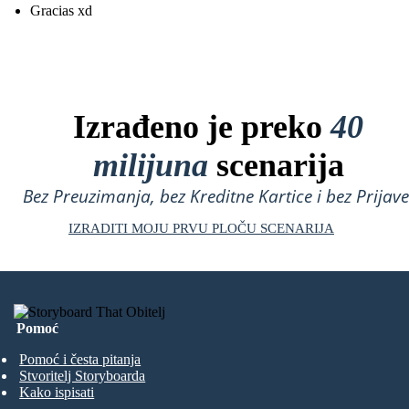
Gracias xd
Izrađeno je preko
40
milijuna
scenarija
Bez Preuzimanja, bez Kreditne Kartice i bez Prijave
IZRADITI MOJU PRVU PLOČU SCENARIJA
Pomoć
Pomoć i česta pitanja
Stvoritelj Storyboarda
Kako ispisati