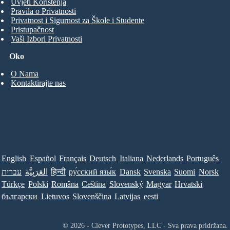
Uvjeti Korištenja
Pravila o Privatnosti
Privatnost i Sigurnost za Škole i Studente
Pristupačnost
Vaši Izbori Privatnosti
Oko
O Nama
Kontaktirajte nas
English
Español
Français
Deutsch
Italiana
Nederlands
Português
עברית
العَرَبِيَّة
हिन्दी
ру́сский язы́к
Dansk
Svenska
Suomi
Norsk
Türkçe
Polski
Româna
Ceština
Slovenský
Magyar
Hrvatski
български
Lietuvos
Slovenščina
Latvijas
eesti
© 2026 - Clever Prototypes, LLC - Sva prava pridržana.