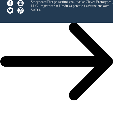
StoryboardThat je zaštitni znak tvrtke
Clever Prototypes 
LLC
i registriran u Uredu za patente i zaštitne znakove
SAD-a