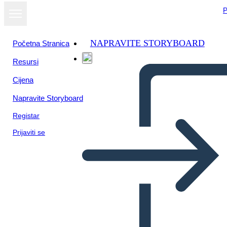
P
NAPRAVITE STORYBOARD
Početna Stranica
Resursi
Prikaži kao
Cijena
dijaprojekciju
Napravite Storyboard
Registar
Prijaviti se
Historia sobre la literatura