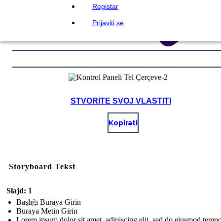
Registar
Prijaviti se
STVORITE SVOJ VLASTITI
Kopirati
Storyboard Tekst
Slajd: 1
Başlığı Buraya Girin
Buraya Metin Girin
Lorem ipsum dolor sit amet, adipiscing elit, sed do eiusmod temp