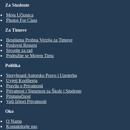
Za Studente
Moja Učionica
Photos For Class
Za Timove
Besplatna Probna Verzija za Timove
Poslovni Resursi
Stvorite za rad
Pridružite se Mojem Timu
Politika
Storyboard Autorsko Pravo i Upotreba
Uvjeti Korištenja
Pravila o Privatnosti
Privatnost i Sigurnost za Škole i Studente
Pristupačnost
Vaši Izbori Privatnosti
Oko
O Nama
Kontaktirajte nas