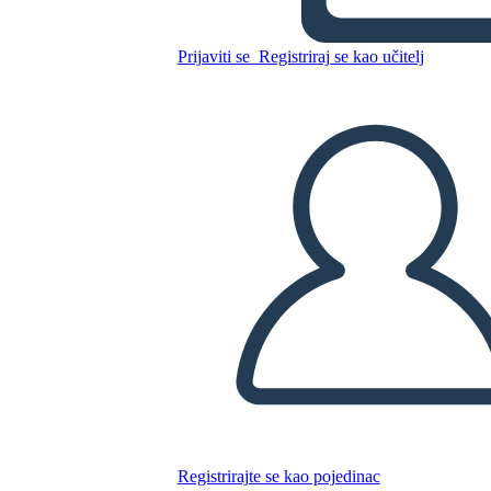
Kopirajte ovaj Storyboard
Prijaviti se
Registriraj se kao učitelj
IZRADITE PLOČU SCENARIJA
REPRODUCIRAJ DIJAPROJEKCIJU
ČITAJ MI
Registrirajte se kao pojedinac