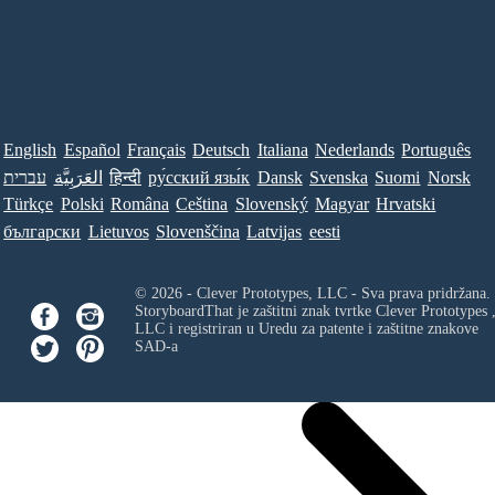
English
Español
Français
Deutsch
Italiana
Nederlands
Português
עברית
العَرَبِيَّة
हिन्दी
ру́сский язы́к
Dansk
Svenska
Suomi
Norsk
Türkçe
Polski
Româna
Ceština
Slovenský
Magyar
Hrvatski
български
Lietuvos
Slovenščina
Latvijas
eesti
© 2026 - Clever Prototypes, LLC - Sva prava pridržana.
StoryboardThat je zaštitni znak tvrtke
Clever Prototypes 
LLC
i registriran u Uredu za patente i zaštitne znakove
SAD-a