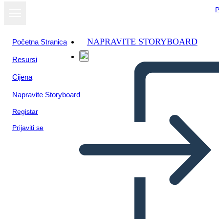
P
NAPRAVITE STORYBOARD
Početna Stranica
Resursi
Cijena
Napravite Storyboard
Registar
Prijaviti se
Kontrol Paneli Tel Çerçeve-2