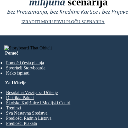
milijuna
scenarija
Bez Preuzimanja, bez Kreditne Kartice i bez Prijave
IZRADITI MOJU PRVU PLOČU SCENARIJA
Pomoć
Pomoć i česta pitanja
Stvoritelj Storyboarda
Kako ispisati
Za Učitelje
Besplatna Verzija za Učitelje
Distrikta Paketi
Školske Knjižnice i Medijski Centri
Treninzi
Sva Nastavna Sredstva
Predlošci Radnih Listova
Predlošci Plakata