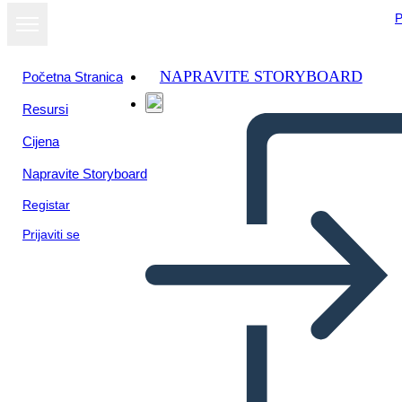
P
NAPRAVITE STORYBOARD
Početna Stranica
Resursi
Cijena
Napravite Storyboard
Registar
Prijaviti se
Sanayi Devrimi: Öncesi ve