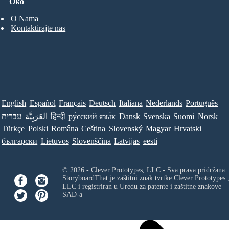
Oko
O Nama
Kontaktirajte nas
English
Español
Français
Deutsch
Italiana
Nederlands
Português
עברית
العَرَبِيَّة
हिन्दी
ру́сский язы́к
Dansk
Svenska
Suomi
Norsk
Türkçe
Polski
Româna
Ceština
Slovenský
Magyar
Hrvatski
български
Lietuvos
Slovenščina
Latvijas
eesti
© 2026 - Clever Prototypes, LLC - Sva prava pridržana.
StoryboardThat je zaštitni znak tvrtke
Clever Prototypes 
LLC
i registriran u Uredu za patente i zaštitne znakove
SAD-a