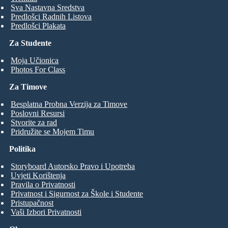
Sva Nastavna Sredstva
Predlošci Radnih Listova
Predlošci Plakata
Za Studente
Moja Učionica
Photos For Class
Za Timove
Besplatna Probna Verzija za Timove
Poslovni Resursi
Stvorite za rad
Pridružite se Mojem Timu
Politika
Storyboard Autorsko Pravo i Upotreba
Uvjeti Korištenja
Pravila o Privatnosti
Privatnost i Sigurnost za Škole i Studente
Pristupačnost
Vaši Izbori Privatnosti