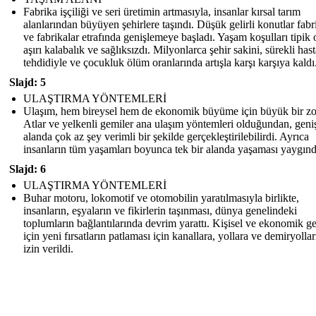
Fabrika işçiliği ve seri üretimin artmasıyla, insanlar kırsal tarım
alanlarından büyüyen şehirlere taşındı. Düşük gelirli konutlar fabr
ve fabrikalar etrafında genişlemeye başladı. Yaşam koşulları tipik 
aşırı kalabalık ve sağlıksızdı. Milyonlarca şehir sakini, sürekli hast
tehdidiyle ve çocukluk ölüm oranlarında artışla karşı karşıya kaldı
Slajd: 5
ULAŞTIRMA YÖNTEMLERİ
Ulaşım, hem bireysel hem de ekonomik büyüme için büyük bir zo
Atlar ve yelkenli gemiler ana ulaşım yöntemleri olduğundan, geniş
alanda çok az şey verimli bir şekilde gerçekleştirilebilirdi. Ayrıca
insanların tüm yaşamları boyunca tek bir alanda yaşaması yaygınd
Slajd: 6
ULAŞTIRMA YÖNTEMLERİ
Buhar motoru, lokomotif ve otomobilin yaratılmasıyla birlikte,
insanların, eşyaların ve fikirlerin taşınması, dünya genelindeki
toplumların bağlantılarında devrim yarattı. Kişisel ve ekonomik g
için yeni fırsatların patlaması için kanallara, yollara ve demiryolla
izin verildi.