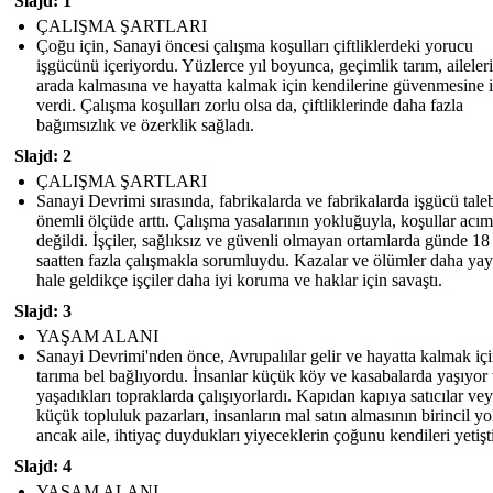
Slajd: 1
ÇALIŞMA ŞARTLARI
Çoğu için, Sanayi öncesi çalışma koşulları çiftliklerdeki yorucu
işgücünü içeriyordu. Yüzlerce yıl boyunca, geçimlik tarım, aileleri
arada kalmasına ve hayatta kalmak için kendilerine güvenmesine i
verdi. Çalışma koşulları zorlu olsa da, çiftliklerinde daha fazla
bağımsızlık ve özerklik sağladı.
Slajd: 2
ÇALIŞMA ŞARTLARI
Sanayi Devrimi sırasında, fabrikalarda ve fabrikalarda işgücü tale
önemli ölçüde arttı. Çalışma yasalarının yokluğuyla, koşullar acım
değildi. İşçiler, sağlıksız ve güvenli olmayan ortamlarda günde 18
saatten fazla çalışmakla sorumluydu. Kazalar ve ölümler daha ya
hale geldikçe işçiler daha iyi koruma ve haklar için savaştı.
Slajd: 3
YAŞAM ALANI
Sanayi Devrimi'nden önce, Avrupalılar gelir ve hayatta kalmak iç
tarıma bel bağlıyordu. İnsanlar küçük köy ve kasabalarda yaşıyor
yaşadıkları topraklarda çalışıyorlardı. Kapıdan kapıya satıcılar ve
küçük topluluk pazarları, insanların mal satın almasının birincil y
ancak aile, ihtiyaç duydukları yiyeceklerin çoğunu kendileri yetişti
Slajd: 4
YAŞAM ALANI