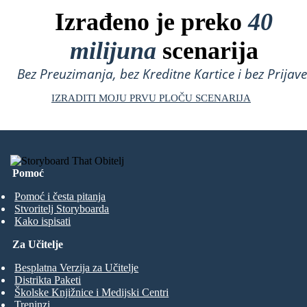
Izrađeno je preko
40
milijuna
scenarija
Bez Preuzimanja, bez Kreditne Kartice i bez Prijave
IZRADITI MOJU PRVU PLOČU SCENARIJA
Pomoć
Pomoć i česta pitanja
Stvoritelj Storyboarda
Kako ispisati
Za Učitelje
Besplatna Verzija za Učitelje
Distrikta Paketi
Školske Knjižnice i Medijski Centri
Treninzi