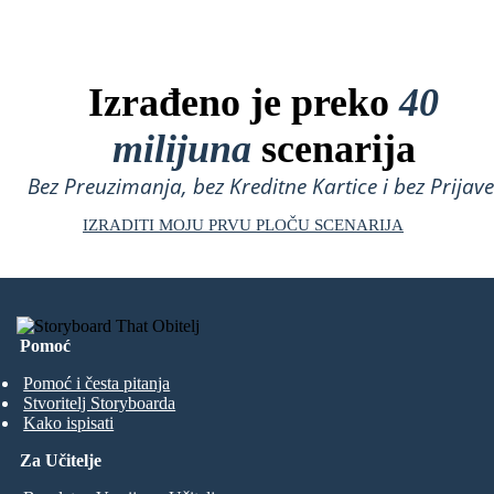
Izrađeno je preko
40
milijuna
scenarija
Bez Preuzimanja, bez Kreditne Kartice i bez Prijave
IZRADITI MOJU PRVU PLOČU SCENARIJA
Pomoć
Pomoć i česta pitanja
Stvoritelj Storyboarda
Kako ispisati
Za Učitelje