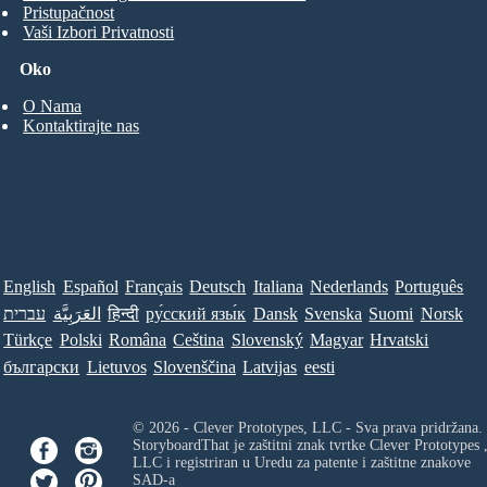
Pristupačnost
Vaši Izbori Privatnosti
Oko
O Nama
Kontaktirajte nas
English
Español
Français
Deutsch
Italiana
Nederlands
Português
עברית
العَرَبِيَّة
हिन्दी
ру́сский язы́к
Dansk
Svenska
Suomi
Norsk
Türkçe
Polski
Româna
Ceština
Slovenský
Magyar
Hrvatski
български
Lietuvos
Slovenščina
Latvijas
eesti
© 2026 - Clever Prototypes, LLC - Sva prava pridržana.
StoryboardThat je zaštitni znak tvrtke
Clever Prototypes 
LLC
i registriran u Uredu za patente i zaštitne znakove
SAD-a