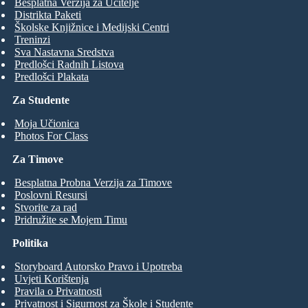
Besplatna Verzija za Učitelje
Distrikta Paketi
Školske Knjižnice i Medijski Centri
Treninzi
Sva Nastavna Sredstva
Predlošci Radnih Listova
Predlošci Plakata
Za Studente
Moja Učionica
Photos For Class
Za Timove
Besplatna Probna Verzija za Timove
Poslovni Resursi
Stvorite za rad
Pridružite se Mojem Timu
Politika
Storyboard Autorsko Pravo i Upotreba
Uvjeti Korištenja
Pravila o Privatnosti
Privatnost i Sigurnost za Škole i Studente