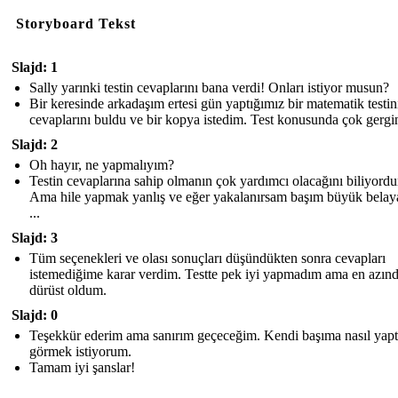
Storyboard Tekst
Slajd: 1
Sally yarınki testin cevaplarını bana verdi! Onları istiyor musun?
Bir keresinde arkadaşım ertesi gün yaptığımız bir matematik testin
cevaplarını buldu ve bir kopya istedim. Test konusunda çok gergi
Slajd: 2
Oh hayır, ne yapmalıyım?
Testin cevaplarına sahip olmanın çok yardımcı olacağını biliyord
Ama hile yapmak yanlış ve eğer yakalanırsam başım büyük belaya
...
Slajd: 3
Tüm seçenekleri ve olası sonuçları düşündükten sonra cevapları
istemediğime karar verdim. Testte pek iyi yapmadım ama en azın
dürüst oldum.
Slajd: 0
Teşekkür ederim ama sanırım geçeceğim. Kendi başıma nasıl yapt
görmek istiyorum.
Tamam iyi şanslar!