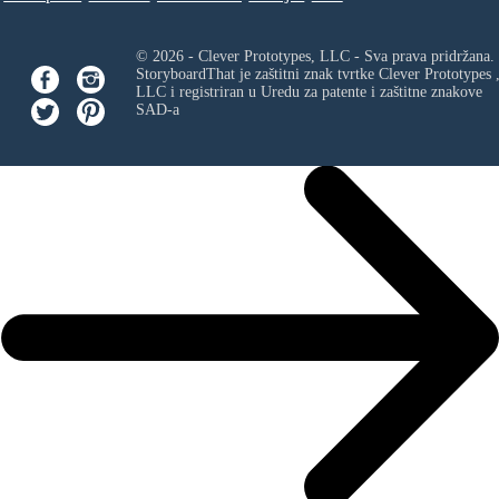
© 2026 - Clever Prototypes, LLC - Sva prava pridržana.
StoryboardThat je zaštitni znak tvrtke
Clever Prototypes 
LLC
i registriran u Uredu za patente i zaštitne znakove
SAD-a