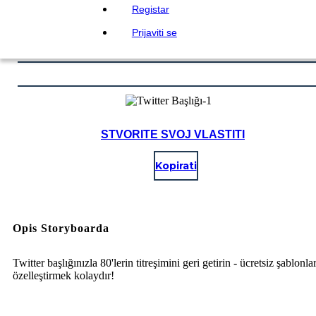
Registar
Prijaviti se
STVORITE SVOJ VLASTITI
Kopirati
Opis Storyboarda
Twitter başlığınızla 80'lerin titreşimini geri getirin - ücretsiz şablonlar
özelleştirmek kolaydır!