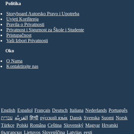
Politika
Storyboard Autorsko Pravo i Upotreba
Uvjeti Korištenja
Pravila o Privatnosti
Privatnost i Sigurnost za Škole i Studente
Pristupačnost
Vaši Izbori Privatnosti
Oko
O Nama
Kontaktirajte nas
English
Español
Français
Deutsch
Italiana
Nederlands
Português
עברית
العَرَبِيَّة
हिन्दी
ру́сский язы́к
Dansk
Svenska
Suomi
Norsk
Türkçe
Polski
Româna
Ceština
Slovenský
Magyar
Hrvatski
български
Lietuvos
Slovenščina
Latvijas
eesti