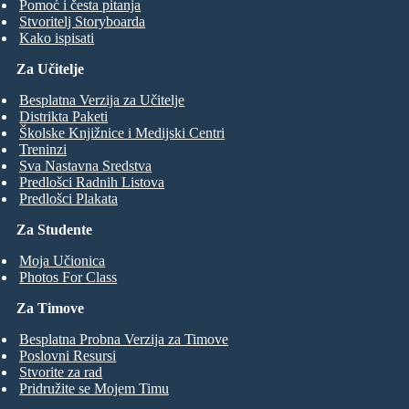
Pomoć i česta pitanja
Stvoritelj Storyboarda
Kako ispisati
Za Učitelje
Besplatna Verzija za Učitelje
Distrikta Paketi
Školske Knjižnice i Medijski Centri
Treninzi
Sva Nastavna Sredstva
Predlošci Radnih Listova
Predlošci Plakata
Za Studente
Moja Učionica
Photos For Class
Za Timove
Besplatna Probna Verzija za Timove
Poslovni Resursi
Stvorite za rad
Pridružite se Mojem Timu