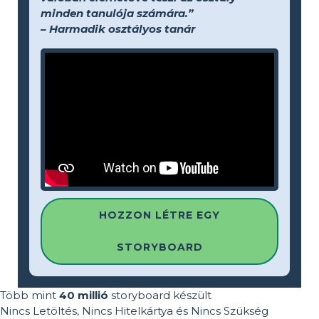
minden tanulója számára.”
– Harmadik osztályos tanár
HOZZON LÉTRE EGY
STORYBOARD
Több mint
40 millió
storyboard készült
Nincs Letöltés, Nincs Hitelkártya és Nincs Szükség