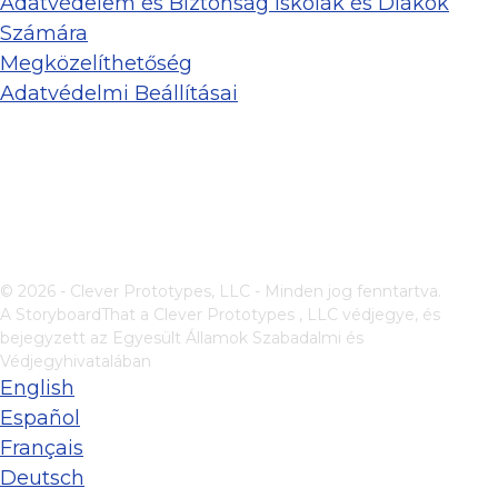
Adatvédelem és Biztonság Iskolák és Diákok
Számára
Megközelíthetőség
Adatvédelmi Beállításai
© 2026 - Clever Prototypes, LLC - Minden jog fenntartva.
A StoryboardThat a
Clever Prototypes , LLC
védjegye, és
bejegyzett az Egyesült Államok Szabadalmi és
Védjegyhivatalában
English
Español
Français
Deutsch