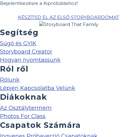
Bejelentkezésre a Kipróbáláshoz!
KÉSZÍTSD EL AZ ELSŐ STORYBOARDOMAT
Segítség
Súgó és GYIK
Storyboard Creator
Hogyan nyomtassunk
Ról ről
Rólunk
Lépjen Kapcsolatba Velünk
Diákoknak
Az Osztálytermem
Photos For Class
Csapatok Számára
Ingyenes Próbaverzió Csapatoknak