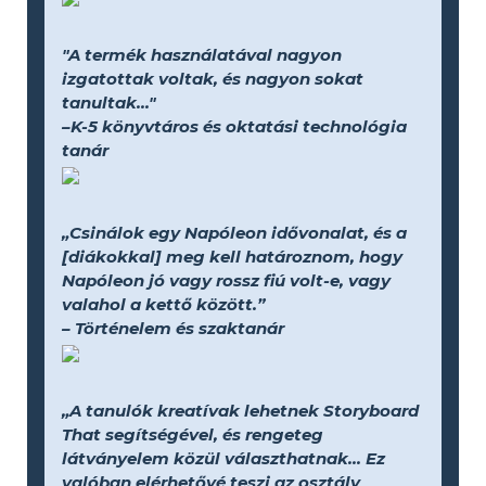
"A termék használatával nagyon
izgatottak voltak, és nagyon sokat
tanultak..."
–K-5 könyvtáros és oktatási technológia
tanár
„Csinálok egy Napóleon idővonalat, és a
[diákokkal] meg kell határoznom, hogy
Napóleon jó vagy rossz fiú volt-e, vagy
valahol a kettő között.”
– Történelem és szaktanár
„A tanulók kreatívak lehetnek Storyboard
That segítségével, és rengeteg
látványelem közül választhatnak... Ez
valóban elérhetővé teszi az osztály