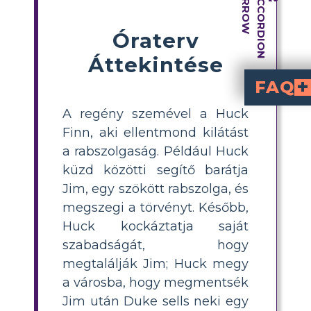
Óraterv
Áttekintése
FAQ
Mik a Huck Finn nézetei a rabság kérdésében a "Huckle
összetettek, és a regény során fejlődnek. Bár kezdetben elfogadja a társadalom rasszista normá
Hogyan változik H
Amikor Huck Jimmel együtt lefelé halad a
ragaszkodjon a tár
Tudna példákat mondani a könyv
Huck küzd a rabszolgaság kérdésével, amikor az
Mi a legjobb módja annak, hogy létrehozzunk egy storyboardo
Legjobb, ha kiválasztunk legalább három kulcsjelenetet a regényb
Miért fontos Huck 
Huck döntése, hogy segít Jimnek, fontos, mert jelzi morális fejlődését és hajlandóságát arra, hogy szembeszálljon a társadalmi normákkal, ami a rabszolgaság és rasszizmus kritikáját hangsúlyozza a műben.
A regény szemével a Huck
Finn, aki ellentmond kilátást
a rabszolgaság. Például Huck
küzd közötti segítő barátja
Jim, egy szökött rabszolga, és
megszegi a törvényt. Később,
Huck kockáztatja saját
szabadságát, hogy
megtalálják Jim; Huck megy
a városba, hogy megmentsék
Jim után Duke sells neki egy