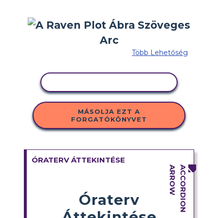
Több Lehetőség
TEVÉKENYSÉG MÁSOLÁSA
MÁSOLJA EZT A
FORGATÓKÖNYVET
ÓRATERV ÁTTEKINTÉSE
Óraterv
Áttekintése