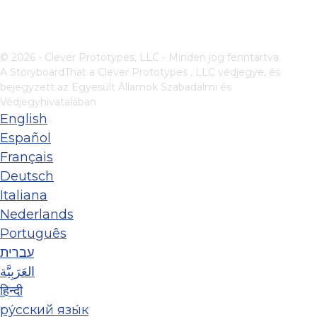
© 2026 - Clever Prototypes, LLC - Minden jog fenntartva.
A StoryboardThat a
Clever Prototypes , LLC
védjegye, és
bejegyzett az Egyesült Államok Szabadalmi és
Védjegyhivatalában
English
Español
Français
Deutsch
Italiana
Nederlands
Português
עברית
العَرَبِيَّة
हिन्दी
ру́сский язы́к