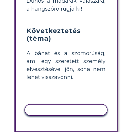
Dühös a madarak válaszára,
a hangszóró rúgja ki!
Következtetés
(téma)
A bánat és a szomorúság,
ami egy szeretett személy
elvesztésével jön, soha nem
lehet visszavonni.
TEVÉKENYSÉG MÁSOLÁSA