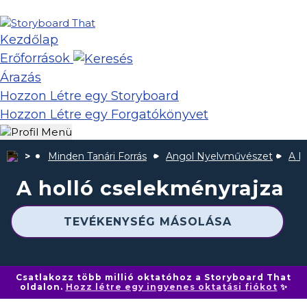
Kezdőlap
Erőforrások
Árazás
Hozzon Létre egy Storyboard
Hozzon Létre egy Forgatókönyvet
Minden Tanári Forrás
Angol Nyelvművészet
A H
A holló cselekményrajza
TEVÉKENYSÉG MÁSOLÁSA
Csatlakozz több millió oktatóhoz a Storyboard That
oldalon.
Hozz létre egy ingyenes oktatási fiókot
✨