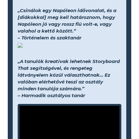
„Csinálok egy Napóleon idővonalat, és a
[diákokkal] meg kell határoznom, hogy
Napóleon jó vagy rossz fiú volt-e, vagy
valahol a kettő között.”
– Történelem és szaktanár
„A tanulók kreatívak lehetnek Storyboard
That segítségével, és rengeteg
látványelem közül választhatnak... Ez
valóban elérhetővé teszi az osztály
minden tanulója számára.”
– Harmadik osztályos tanár