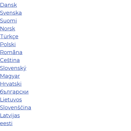
Dansk
Svenska
Suomi
Norsk
Türkçe
Polski
Româna
Ceština
Slovenský
Magyar
Hrvatski
български
Lietuvos
Slovenščina
Latvijas
eesti