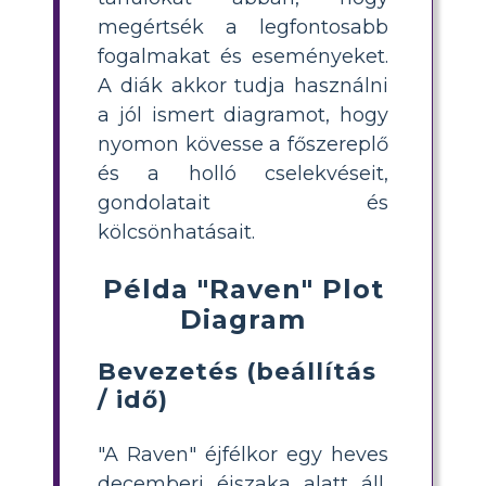
megértsék a legfontosabb
fogalmakat és eseményeket.
A diák akkor tudja használni
a jól ismert diagramot, hogy
nyomon kövesse a főszereplő
és a holló cselekvéseit,
gondolatait és
kölcsönhatásait.
Példa "Raven" Plot
Diagram
Bevezetés (beállítás
/ idő)
"A Raven" éjfélkor egy heves
decemberi éjszaka alatt áll,