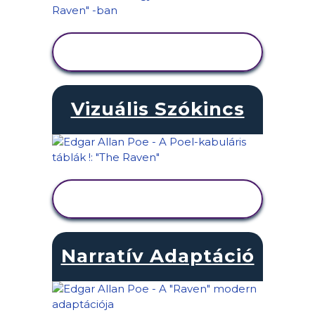
TEVÉKENYSÉG
MEGTEKINTÉSE
Vizuális Szókincs
TEVÉKENYSÉG
MEGTEKINTÉSE
Narratív Adaptáció