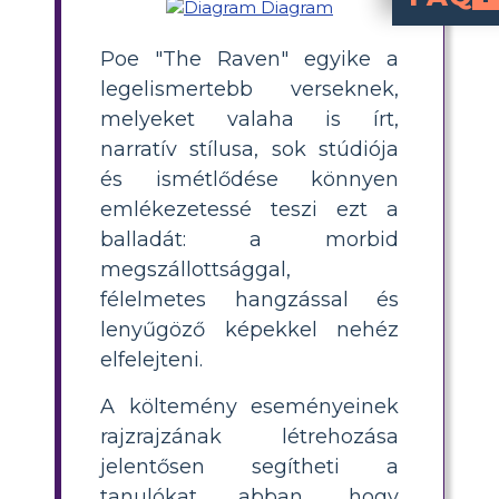
Mi történik a "The Raven"-
A "The Raven" története akkor éri el a tetőfokát, amikor a narrátor rendkívül reménytelen és kétségbeesett állapotában megkérdezi a hollót, van-e vigasztalás a gyászából. A holló „Soha többé” válasza tovább fokozza a narrátor szenvedését és reménytelenségét. A narrátor már tudja, hogy a Holló minden feltett kérdésére „soha többé” válaszol, ezért azt a kérdést tette fel, amelyre kétségbeesetten szerette volna, hogy a válasz igaz legyen.
Hogyan elemezhetik jobban a tanulók a versszerkezet
A vers szerkezete, a „Soha többé” visszatérő témája tovább
Poe "The Raven" egyike a
legelismertebb verseknek,
melyeket valaha is írt,
narratív stílusa, sok stúdiója
és ismétlődése könnyen
emlékezetessé teszi ezt a
balladát: a morbid
megszállottsággal,
félelmetes hangzással és
lenyűgöző képekkel nehéz
elfelejteni.
A költemény eseményeinek
rajzrajzának létrehozása
jelentősen segítheti a
tanulókat abban, hogy