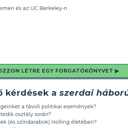
emen és az UC Berkeley-n
OZZON LÉTRE EGY FORGATÓKÖNYVET ▶
ő kérdések a
szerdai hábor
geinket a távoli politikai események?
tedik osztály során?
ek (és színdarabok) Holling életében?