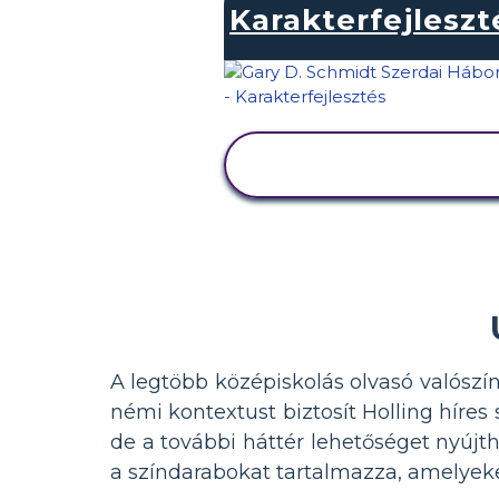
Karakterfejleszt
TEVÉKENYSÉG
MEGTEKINTÉSE
A legtöbb középiskolás olvasó valószí
némi kontextust biztosít Holling híres
de a további háttér lehetőséget nyújt
a színdarabokat tartalmazza, amelyeke