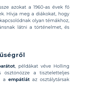
ssze azokat a 1960-as évek fő
ek. Hívja meg a diákokat, hogy
 kapcsolódnak olyan témákhoz,
ánsnak látni a történelmet, és
hűségről
barátot
, példákat véve Holling
és ösztönözze a tiszteletteljes
ti a
empátiát
az osztálytársak