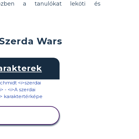
közben a tanulókat leköti és
 Szerda Wars
arakterek
TEVÉKENYSÉG
MEGTEKINTÉSE