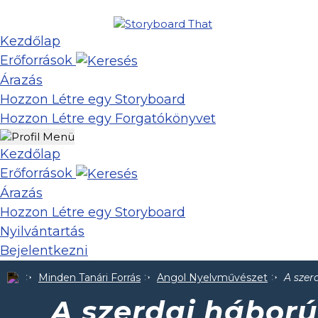
Kezdőlap
Erőforrások
Árazás
Hozzon Létre egy Storyboard
Hozzon Létre egy Forgatókönyvet
Kezdőlap
Erőforrások
Árazás
Hozzon Létre egy Storyboard
Nyilvántartás
Bejelentkezni
Minden Tanári Forrás
Angol Nyelvművészet
A szer
A szerdai hábor