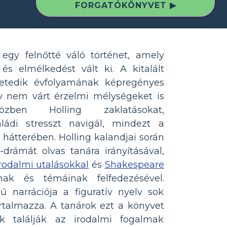
FORGATÓKÖNYVET ▶
egy felnőtté váló történet, amely
s elmélkedést vált ki. A kitalált
etedik évfolyamának képregényes
v nem várt érzelmi mélységeket is
zben Holling zaklatásokat,
ládi stresszt navigál, mindezt a
hátterében. Holling kalandjai során
rámát olvas tanára irányításával,
rodalmi utalásokkal
és
Shakespeare
inak és témáinak felfedezésével.
ű narrációja a figuratív nyelv sok
artalmazza. A tanárok ezt a könyvet
ak találják az irodalmi fogalmak