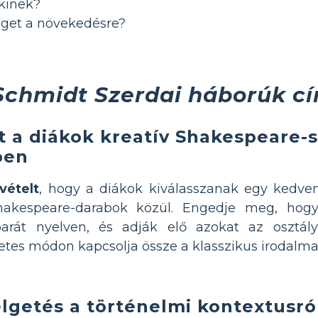
akinek?
éget a növekedésre?
 Schmidt Szerdai háborúk c
 a diákok kreatív Shakespeare-s
ben
vételt
, hogy a diákok kiválasszanak egy kedve
Shakespeare-darabok közül. Engedje meg, ho
rát nyelven, és adják elő azokat az osztál
etes módon kapcsolja össze a klasszikus irodalma
lgetés a történelmi kontextusról