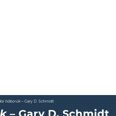
dai háborúk
– Gary D. Schmidt
úk
– Gary D. Schmidt