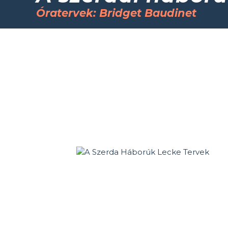
Óratervek: Bridget Baudinet