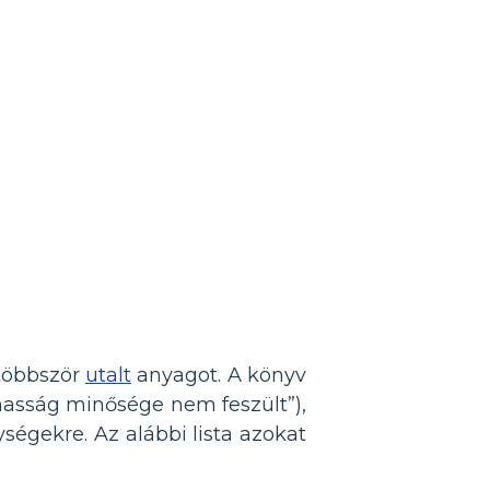
 többször
utalt
anyagot. A könyv
lmasság minősége nem feszült”),
ségekre. Az alábbi lista azokat