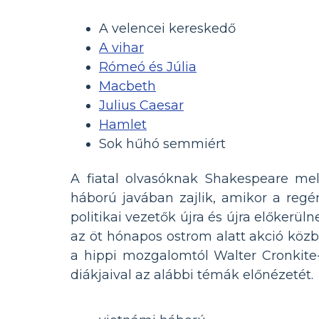
A velencei kereskedő
A vihar
Rómeó és Júlia
Macbeth
Julius Caesar
Hamlet
Sok hűhó semmiért
A fiatal olvasóknak Shakespeare mel
háború javában zajlik, amikor a regé
politikai vezetők újra és újra előkerü
az öt hónapos ostrom alatt akció közb
a hippi mozgalomtól Walter Cronkit
diákjaival az alábbi témák előnézetét.