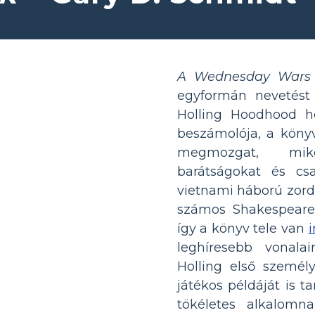
A Wednesday Wars
egyformán nevetést é
Holling Hoodhood h
beszámolója, a köny
megmozgat, mikö
barátságokat és csa
vietnami háború zord 
számos Shakespeare-d
így a könyv tele van
i
leghíresebb vonala
Holling első személy
játékos példáját is t
tökéletes alkalomn