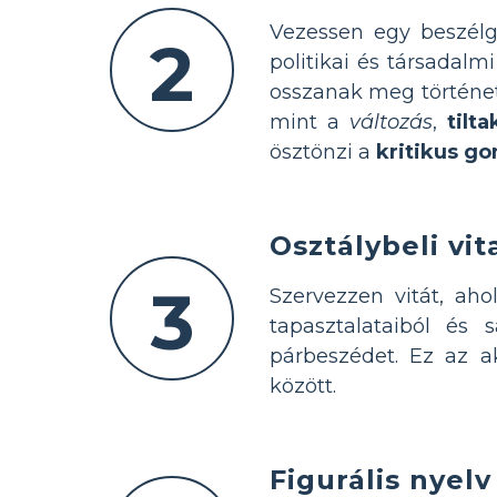
Vezessen egy beszél
2
politikai és társadal
osszanak meg történe
mint a
változás
,
tilt
ösztönzi a
kritikus g
Osztálybeli vi
3
Szervezzen vitát, ah
tapasztalataiból és s
párbeszédet. Ez az ak
között.
Figurális nyel