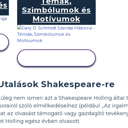
Témák,
és
Szimbólumok és
Motívumok
TEVÉKENYSÉG
MEGTEKINTÉSE
Utalások Shakespeare-re
nűleg nem ismeri azt a Shakespeare Holling által
 sorairól szóló elmélkedéseihez (például „Az irga
hat az olvasást támogató vagy gazdagító tevékeny
t Holling egész évben olvasott.