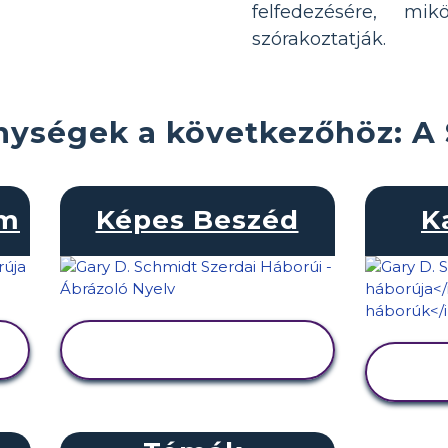
felfedezésére, mi
szórakoztatják.
nységek a következőhöz: A
am
Képes Beszéd
K
TEVÉKENYSÉG
MEGTEKINTÉSE