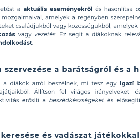
getést a
aktuális eseményekről
és hasonlítsa ö
mi mozgalmaival, amelyek a regényben szerepeln
teket családjukból vagy közösségükből, amelyek
akozás
vagy
vezetés
. Ez segít a diákoknak relev
ondolkodást
.
ta szervezése a barátságról és a 
ol a diákok arról beszélnek, mi tesz egy
igazi 
ajátjaikból. Állítson fel világos irányelveket, 
tivitás erősíti a
beszédkészségeket
és elősegí
v keresése és vadászat játékokkal