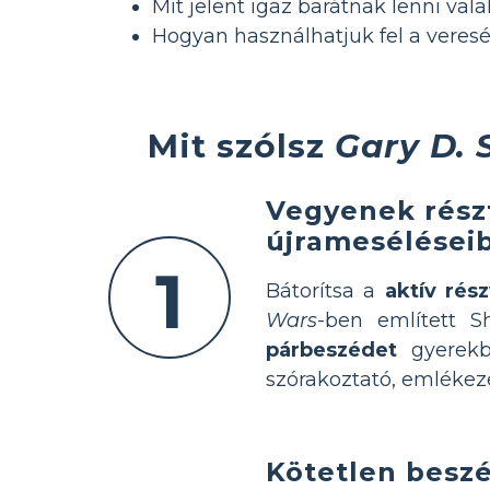
Mit jelent igaz barátnak lenni val
Hogyan használhatjuk fel a veres
Mit szólsz
Gary D.
Vegyenek részt
újramesélései
1
Bátorítsa a
aktív rész
Wars
-ben említett 
párbeszédet
gyerekba
szórakoztató, emlékez
Kötetlen beszé