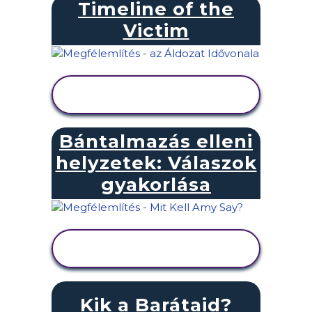
Timeline of the
Victim
TEVÉKENYSÉG
MEGTEKINTÉSE
Bántalmazás elleni
helyzetek: Válaszok
gyakorlása
TEVÉKENYSÉG
MEGTEKINTÉSE
Kik a Barátaid?