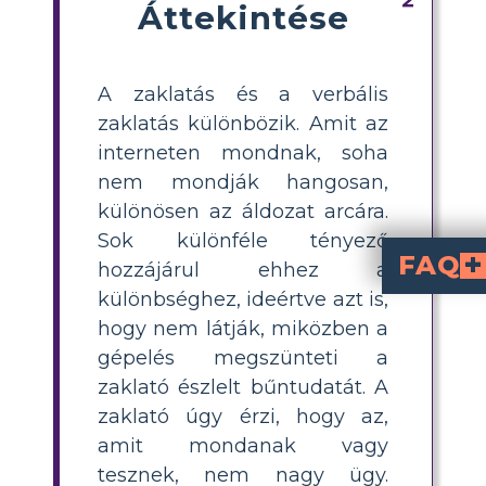
Áttekintése
A zaklatás és a verbális
zaklatás különbözik. Amit az
interneten mondnak, soha
nem mondják hangosan,
különösen az áldozat arcára.
Sok különféle tényező
FAQ
hozzájárul ehhez a
különbséghez, ideértve azt is,
Mi a fő különbség a cy
online vagy digit
személyesen fordul elő. A fizikai jelenlét és a vizuális jelek hiánya a cyberbullyingban kevésbé személyesnek tűnhet, de ugyanannyira káros.
Miért mondanak
Azért, mert az emberek nem látják az áldozat reakcióját, kevésbé érzik felelősnek magukat, és gyakran
Hogyan taníthatom meg a diákoknak a cyberbullying és a személyes zaklatás hatását?
szerepjátékokat vagy szcenári
, ahol a diákok összehasonlítják az online és személyes zaklatást, megvitatják az indí
Milyen jó osztálytermi 
„Ezt mondanád 
vagy használjon 
sorban állá
. Ezek a kérdések se
Mi egy könnyű ta
Biztassa a diákokat, hogy h
cyberbullyingról é
, majd magyarázzák el, miért lehetnek az online hozzászólások k
hogy nem látják, miközben a
gépelés megszünteti a
zaklató észlelt bűntudatát. A
zaklató úgy érzi, hogy az,
amit mondanak vagy
tesznek, nem nagy ügy.