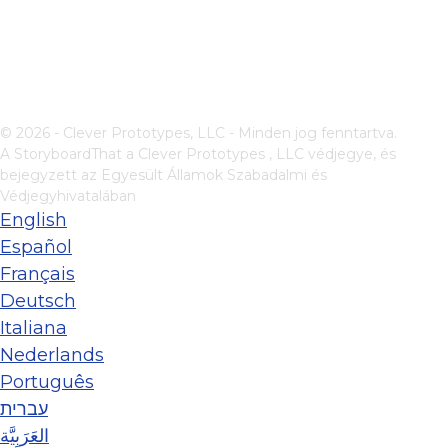
© 2026 - Clever Prototypes, LLC - Minden jog fenntartva.
A StoryboardThat a
Clever Prototypes , LLC
védjegye, és
bejegyzett az Egyesült Államok Szabadalmi és
Védjegyhivatalában
English
Español
Français
Deutsch
Italiana
Nederlands
Português
עברית
العَرَبِيَّة