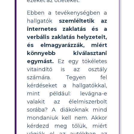
ezeket az ötleteket.
Ebben a tevékenységben a
hallgatók
szemléltetik az
internetes zaklatás és a
verbális zaklatás helyzeteit,
és elmagyarázzák, miért
könnyebb kiválasztani
egymást.
Ez egy tökéletes
vitaindító is az osztály
számára. Tegyen fel
kérdéseket a hallgatókkal,
mint például: levágna-e
valakit az élelmiszerbolt
sorába? A diákoknak mind
mondaniuk kell nem. Akkor
kérdezd meg tőlük, miért
vágják el az autókban az