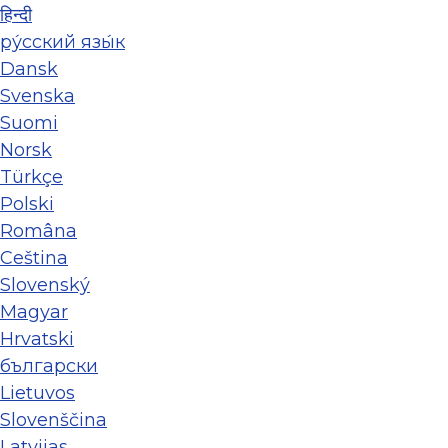
हिन्दी
ру́сский язы́к
Dansk
Svenska
Suomi
Norsk
Türkçe
Polski
Româna
Ceština
Slovenský
Magyar
Hrvatski
български
Lietuvos
Slovenščina
Latvijas