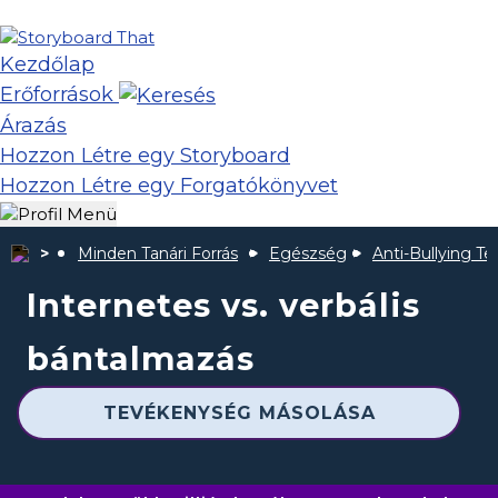
Kezdőlap
Erőforrások
Árazás
Hozzon Létre egy Storyboard
Hozzon Létre egy Forgatókönyvet
Minden Tanári Forrás
Egészség
Anti-Bullying T
Internetes vs. verbális
bántalmazás
TEVÉKENYSÉG MÁSOLÁSA