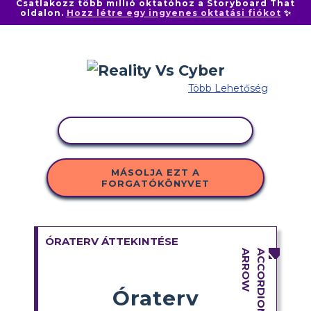
Csatlakozz több millió oktatóhoz a Storyboard That
oldalon.
Hozz létre egy ingyenes oktatási fiókot
✨
Több Lehetőség
TEVÉKENYSÉG MÁSOLÁSA
MÁSOLJA EZT A
FORGATÓKÖNYVET
ÓRATERV ÁTTEKINTÉSE
Óraterv