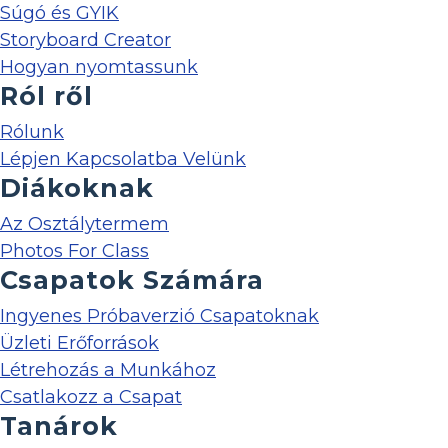
Súgó és GYIK
Storyboard Creator
Hogyan nyomtassunk
Ról ről
Rólunk
Lépjen Kapcsolatba Velünk
Diákoknak
Az Osztálytermem
Photos For Class
Csapatok Számára
Ingyenes Próbaverzió Csapatoknak
Üzleti Erőforrások
Létrehozás a Munkához
Csatlakozz a Csapat
Tanárok