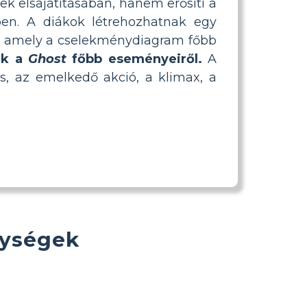
k elsajátításában, hanem erősíti a
ben. A diákok létrehozhatnak egy
el, amely a cselekménydiagram főbb
nek a
Ghost
főbb eseményeiről.
A
ás, az emelkedő akció, a klimax, a
nységek