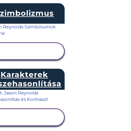
zimbolizmus
TEVÉKENYSÉG
MEGTEKINTÉSE
Karakterek
szehasonlítása
TEVÉKENYSÉG
MEGTEKINTÉSE