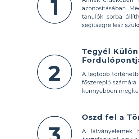
1
azonosításában. Meg
tanulók sorba állí
segítségre lesz szü
Tegyél Külön
Fordulópontj
2
A legtöbb történetb
főszereplő számára 
könnyebben megkerü
Oszd fel a T
3
A látványelemek h