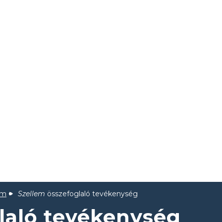
em
Szellem
összefoglaló tevékenység
laló tevékenység