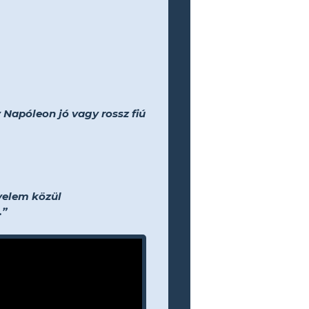
Napóleon jó vagy rossz fiú
yelem közül
.”