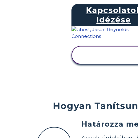
Kapcsolato
Idézése
TEVÉKENYSÉG
MEGTEKINTÉSE
Hogyan Tanítsun
Határozza me
Annak érdekében, ho