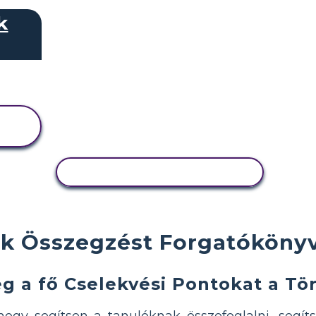
k
TEVÉKENYSÉG MÁSOLÁSA
k Összegzést Forgatókönyv
g a fő Cselekvési Pontokat a Tö
gy segítsen a tanulóknak összefoglalni, segíts