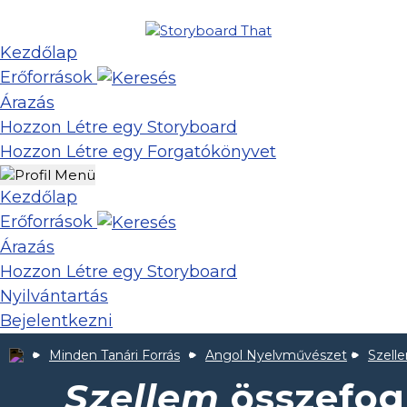
Kezdőlap
Erőforrások
Árazás
Hozzon Létre egy Storyboard
Hozzon Létre egy Forgatókönyvet
Kezdőlap
Erőforrások
Árazás
Hozzon Létre egy Storyboard
Nyilvántartás
Bejelentkezni
Minden Tanári Forrás
Angol Nyelvművészet
Szell
Szellem
összefog