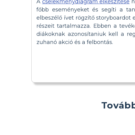
A
cselekménydiagram elkészítése
n
főbb eseményeket és segíti a tan
elbeszélő ívet rögzítő storyboardo
részeit tartalmazza. Ebben a tev
diákoknak azonosítaniuk kell a reg
zuhanó akció és a felbontás.
Tovább