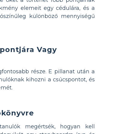
lekmény elemeit egy cédulára, és a
valószínűleg különböző mennyiségű
pontjára Vagy
fontosabb része. E pillanat után a
nulóknak kihozni a csúcspontot, és
emét.
ókönyvre
tanulók megértsék, hogyan kell