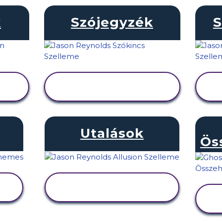
k
Szójegyzék
S
TEVÉKENYSÉG
MEGTEKINTÉSE
Utalások
Ös
TEVÉKENYSÉG
MEGTEKINTÉSE