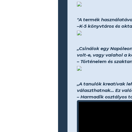
"A termék használatával
–K-5 könyvtáros és okta
„Csinálok egy Napóleon
volt-e, vagy valahol a k
– Történelem és szakta
„A tanulók kreatívak l
választhatnak... Ez val
– Harmadik osztályos t