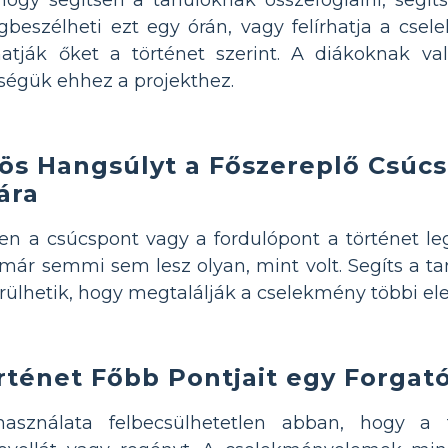
beszélheti ezt egy órán, vagy felírhatja a cse
thatják őket a történet szerint. A diákoknak 
kségük ehhez a projekthez.
ös Hangsúlyt a Főszereplő Csúcs
ára
en a csúcspont vagy a fordulópont a történet leg
már semmi sem lesz olyan, mint volt. Segíts a ta
lhetik, hogy megtalálják a cselekmény többi el
örténet Főbb Pontjait egy Forgat
asználata felbecsülhetetlen abban, hogy a 