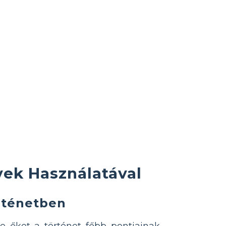
ek Használatával
rténetben
e őket a történet főbb pontjainak