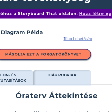
tóhoz a Storyboard That oldalon.
Hozz létre eg
Több Lehetőség
MÁSOLJA EZT A FORGATÓKÖNYVET
LON- ÉS
DIÁK RUBRIKA
YUTASÍTÁSOK
Óraterv Áttekintése