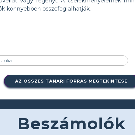
novellát vagy regényt. A cselekményelemek min
ók könnyebben összefoglalhatják.
AZ ÖSSZES TANÁRI FORRÁS MEGTEKINTÉSE
Beszámolók