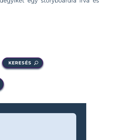
degyikét egy storyboardra írva és
KERESÉS