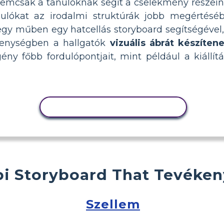
emcsak a tanulóknak segít a cselekmény részeine
ulókat az irodalmi struktúrák jobb megértésé
t egy műben egy hatcellás storyboard segítségév
ékenységben a hallgatók
vizuális ábrát készíte
ény főbb fordulópontjait, mint például a kiállít
TEVÉKENYSÉG MÁSOLÁSA
i Storyboard That Tevéke
Szellem