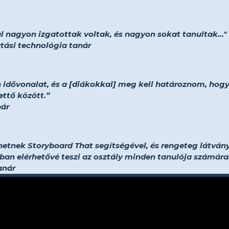
 nagyon izgatottak voltak, és nagyon sokat tanultak..."
tási technológia tanár
 idővonalat, és a [diákokkal] meg kell határoznom, hogy 
ettő között.”
nár
ehetnek Storyboard That segítségével, és rengeteg látván
óban elérhetővé teszi az osztály minden tanulója számára
anár