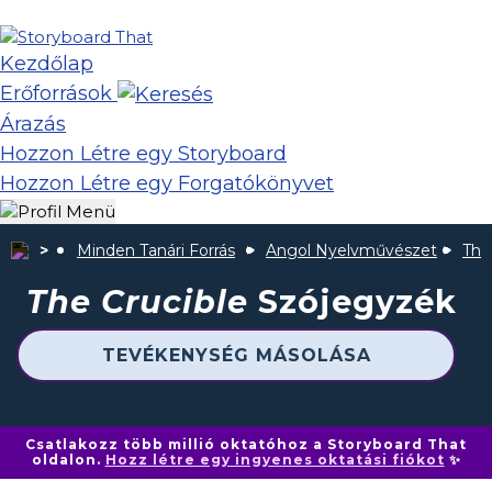
Kezdőlap
Erőforrások
Árazás
Hozzon Létre egy Storyboard
Hozzon Létre egy Forgatókönyvet
Minden Tanári Forrás
Angol Nyelvművészet
The
The Crucible
Szójegyzék
TEVÉKENYSÉG MÁSOLÁSA
Csatlakozz több millió oktatóhoz a Storyboard That
oldalon.
Hozz létre egy ingyenes oktatási fiókot
✨