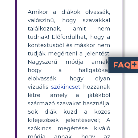
Amikor a diákok olvassák,
valószínű, hogy szavakkal
találkoznak, amit nem
tudnak! Előfordulhat, hogy a
kontextusból és máskor nem
tudják megérteni a jelentést.
Nagyszerű módja annak,
FAQ
hogy a hallgatókat
Hogyan javíthatja a „The Crucible” megértését a vizuális szóki
Azáltal, hogy vizuális kontextust biztosít a tanulóknak, a vizuális szókincs segíti a tanulókat az elvont vagy nehezen érthető témák tanulásában. Se
Hogyan tanítható a „The Crucible” 
Kezdje a látványelemek használatával a darab témáinak, szereplőinek és beállításainak bemutatására. Ha vannak bonyolult sz
elolvassák, hogy olyan
vizuális
szókincset
hozzanak
létre, amely a játékból
származó szavakat használja.
Sok diák küzd a közös
kifejezések jelentésével; A
szókincs megértése kiváló
módja annak, hogy az