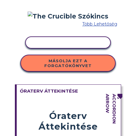
Több Lehetőség
TEVÉKENYSÉG MÁSOLÁSA
MÁSOLJA EZT A
FORGATÓKÖNYVET
ÓRATERV ÁTTEKINTÉSE
Óraterv
Áttekintése