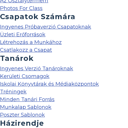
Az Osztálytermem
Photos For Class
Csapatok Számára
Ingyenes Próbaverzió Csapatoknak
Üzleti Erőforrások
Létrehozás a Munkához
Csatlakozz a Csapat
Tanárok
Ingyenes Verzió Tanároknak
Kerületi Csomagok
Iskolai Könyvtárak és Médiaközpontok
Tréningek
Minden Tanári Forrás
Munkalap Sablonok
Poszter Sablonok
Házirendje