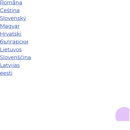
Româna
Ceština
Slovenský
Magyar
Hrvatski
български
Lietuvos
Slovenščina
Latvijas
eesti