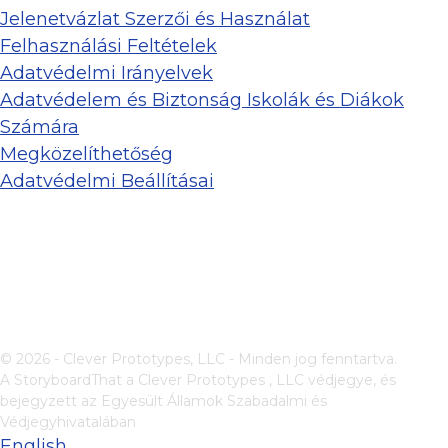
Jelenetvázlat Szerzői és Használat
Felhasználási Feltételek
Adatvédelmi Irányelvek
Adatvédelem és Biztonság Iskolák és Diákok
Számára
Megközelíthetőség
Adatvédelmi Beállításai
© 2026 - Clever Prototypes, LLC - Minden jog fenntartva.
A StoryboardThat a
Clever Prototypes , LLC
védjegye, és
bejegyzett az Egyesült Államok Szabadalmi és
Védjegyhivatalában
English