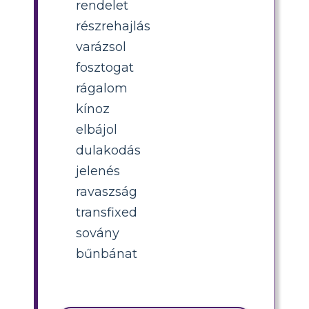
rendelet
részrehajlás
varázsol
fosztogat
rágalom
kínoz
elbájol
dulakodás
jelenés
ravaszság
transfixed
sovány
bűnbánat