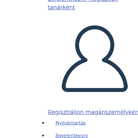
tanárként
Regisztráljon magánszemélykén
Nyilvántartás
Bejelentkezni