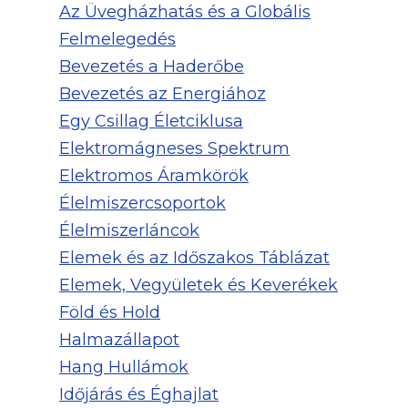
Az Üvegházhatás és a Globális
Felmelegedés
Bevezetés a Haderőbe
Bevezetés az Energiához
Egy Csillag Életciklusa
Elektromágneses Spektrum
Elektromos Áramkörök
Élelmiszercsoportok
Élelmiszerláncok
Elemek és az Időszakos Táblázat
Elemek, Vegyületek és Keverékek
Föld és Hold
Halmazállapot
Hang Hullámok
Időjárás és Éghajlat