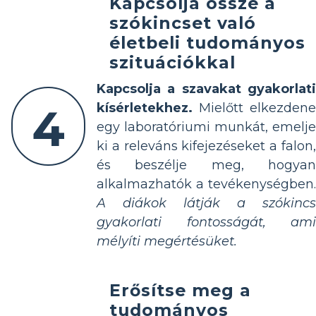
Kapcsolja össze a
szókincset való
életbeli tudományos
szituációkkal
Kapcsolja a szavakat gyakorlati
4
kísérletekhez.
Mielőtt elkezdene
egy laboratóriumi munkát, emelje
ki a releváns kifejezéseket a falon,
és beszélje meg, hogyan
alkalmazhatók a tevékenységben.
A diákok látják a szókincs
gyakorlati fontosságát, ami
mélyíti megértésüket.
Erősítse meg a
tudományos