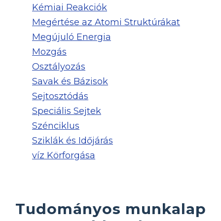
Kémiai Reakciók
Megértése az Atomi Struktúrákat
Megújuló Energia
Mozgás
Osztályozás
Savak és Bázisok
Sejtosztódás
Speciális Sejtek
Szénciklus
Sziklák és Időjárás
víz Körforgása
Tudományos munkalap