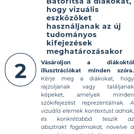
Bátorítsa a diákokat,
hogy vizuális
eszközöket
használjanak az új
tudományos
kifejezések
meghatározásakor
2
Vásároljon a diákoktól
illusztrációkat minden szóra.
Kérje meg a diákokat, hogy
rajzoljanak vagy találjanak
képeket, amelyek minden
szókifejezést reprezentálnak.
A
vizuális elemek kontextust adnak,
és konkrétabbá teszik az
absztrakt fogalmakat, növelve a