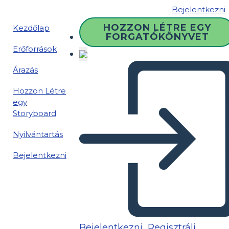
Bejelentkezni
HOZZON LÉTRE EGY
Kezdőlap
FORGATÓKÖNYVET
Erőforrások
Árazás
Hozzon Létre
egy
Storyboard
Nyilvántartás
Bejelentkezni
Bejelentkezni
Regisztrálj