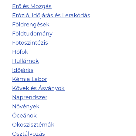
Erő és Mozgás
Erózió, Időjárás és Lerakódás
Földrengések
Földtudomány
Fotoszintézis
Hőfok
Hullámok
Időjárás
Kémia Labor
Kövek és Ásványok
Naprendszer
Növények
Óceánok
Ökoszisztémák
Osztályozás