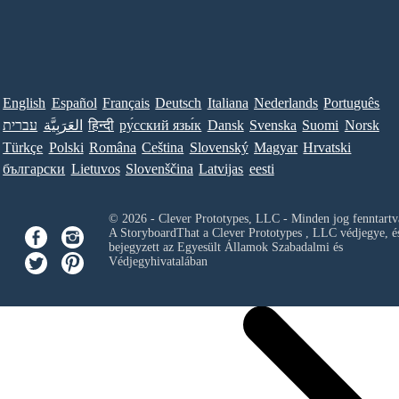
English
Español
Français
Deutsch
Italiana
Nederlands
Português
עברית
العَرَبِيَّة
हिन्दी
ру́сский язы́к
Dansk
Svenska
Suomi
Norsk
Türkçe
Polski
Româna
Ceština
Slovenský
Magyar
Hrvatski
български
Lietuvos
Slovenščina
Latvijas
eesti
© 2026 - Clever Prototypes, LLC - Minden jog fenntartv
A StoryboardThat a
Clever Prototypes , LLC
védjegye, é
bejegyzett az Egyesült Államok Szabadalmi és
Védjegyhivatalában