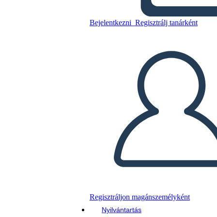
Bejelentkezni
Regisztrálj tanárként
Az előrejelző sablonok
típusai példákkal
Másolja ezt a forgatókönyvet
KÉSZÍTSEN EGY STORYBOARDOT
DIAVETÍTÉS LEJÁTSZÁSA
OLVASS NEKEM
Regisztráljon magánszemélyként
Nyilvántartás