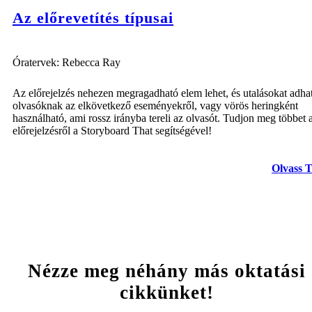
Az előrevetítés típusai
Óratervek: Rebecca Ray
Az előrejelzés nehezen megragadható elem lehet, és utalásokat adha
olvasóknak az elkövetkező eseményekről, vagy vörös heringként
használható, ami rossz irányba tereli az olvasót. Tudjon meg többet 
előrejelzésről a Storyboard That segítségével!
Olvass 
Nézze meg néhány más oktatási
cikkünket!