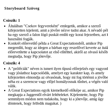
Storyboard Szöveg
Csúszik: 1
Általában "Csekov fegyvereként" emlegetik, amikor a szerző
kifejezetten kijelenti, amit a jövőre nézve tudni akar. A névadó pé
ha egy szerző a falon lógó puskát említi egy korai fejezetben, azt
használni fogják.
Konkrét előrevetítő példa a Great Expectationsből, amikor Pip
megemlíti, hogy az idegen a bárban egy reszelővel keverte az italá
előrevetítette a kapcsolatot az első elítélttel, akiről az olvasó késő
megtudja, hogy Pip jótevője.
Csúszik: 4
A "próféciák" néven is ismert ilyen típusú előrejelzés egy vagyon
vagy jóslathoz kapcsolódik, amelyet egy karakter kap, és amely
kifejezetten elmondja az olvasónak, hogy mi fog történni a jövőb
néha ez a szerencse vagy előjel homályosnak tűnhet, a végén való
válik.
A Great Expectations egyik kiemelkedő előképe az, amikor Pip
megkapja a Jaggerstől elvárt feltételeket. Kijelentette, hogy Pip
semmilyen módon nem tudakolta, hogy ki a jótevője, amíg úgy
döntenek, hogy felfedik magukat. )