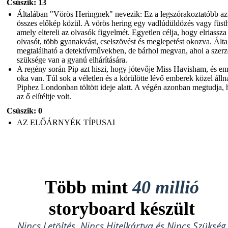
Csúszik: 13
Általában "Vörös Heringnek" nevezik: Ez a legszórakoztatóbb az
összes előkép közül. A vörös hering egy vadlúdüldözés vagy füst
amely eltereli az olvasók figyelmét. Egyetlen célja, hogy elriassza
olvasót, több gyanakvást, cselszövést és meglepetést okozva. Ált
megtalálható a detektívművekben, de bárhol megvan, ahol a szer
szüksége van a gyanú elhárítására.
A regény során Pip azt hiszi, hogy jótevője Miss Havisham, és en
oka van. Túl sok a véletlen és a körülötte lévő emberek közel álln
Piphez Londonban töltött ideje alatt. A végén azonban megtudja,
az ő elítéltje volt.
Csúszik: 0
AZ ELŐÁRNYÉK TÍPUSAI
Több mint
40 millió
storyboard készült
Nincs Letöltés, Nincs Hitelkártya és Nincs Szükség