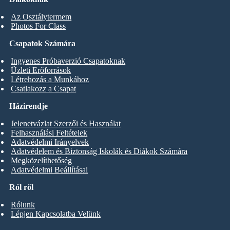
Az Osztálytermem
Photos For Class
Csapatok Számára
Ingyenes Próbaverzió Csapatoknak
Üzleti Erőforrások
Létrehozás a Munkához
Csatlakozz a Csapat
Házirendje
Jelenetvázlat Szerzői és Használat
Felhasználási Feltételek
Adatvédelmi Irányelvek
Adatvédelem és Biztonság Iskolák és Diákok Számára
Megközelíthetőség
Adatvédelmi Beállításai
Ról ről
Rólunk
Lépjen Kapcsolatba Velünk