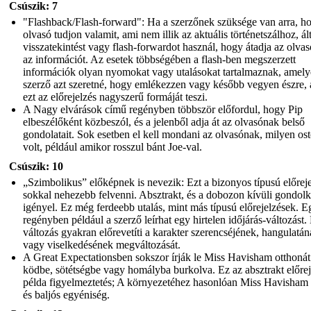
Csúszik: 7
"Flashback/Flash-forward": Ha a szerzőnek szüksége van arra, h
olvasó tudjon valamit, ami nem illik az aktuális történetszálhoz, ál
visszatekintést vagy flash-forwardot használ, hogy átadja az olva
az információt. Az esetek többségében a flash-ben megszerzett
információk olyan nyomokat vagy utalásokat tartalmaznak, amely
szerző azt szeretné, hogy emlékezzen vagy később vegyen észre,
ezt az előrejelzés nagyszerű formáját teszi.
A Nagy elvárások című regényben többször előfordul, hogy Pip
elbeszélőként közbeszól, és a jelenből adja át az olvasónak belső
gondolatait. Sok esetben el kell mondani az olvasónak, milyen os
volt, például amikor rosszul bánt Joe-val.
Csúszik: 10
„Szimbolikus” előképnek is nevezik: Ezt a bizonyos típusú előreje
sokkal nehezebb felvenni. Absztrakt, és a dobozon kívüli gondol
igényel. Ez még ferdeebb utalás, mint más típusú előrejelzések. E
regényben például a szerző leírhat egy hirtelen időjárás-változást.
változás gyakran előrevetíti a karakter szerencséjének, hangulatá
vagy viselkedésének megváltozását.
A Great Expectationsben sokszor írják le Miss Havisham otthonát
ködbe, sötétségbe vagy homályba burkolva. Ez az absztrakt előre
példa figyelmeztetés; A környezetéhez hasonlóan Miss Havisham 
és baljós egyéniség.