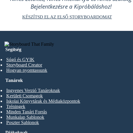
Bejelentkezésre a Kipróbáláshoz!
KÉSZÍTSD EL AZ ELSŐ STORYBOARDOMAT
Segítség
Súgó és GYIK
Storyboard Creator
Hogyan nyomtassunk
Tanárok
Ingyenes Verzió Tanároknak
Kerületi Csomagok
Iskolai Könyvtárak és Médiaközpontok
Tréningek
Minden Tanári Forrás
Munkalap Sablonok
Poszter Sablonok
Diákoknak