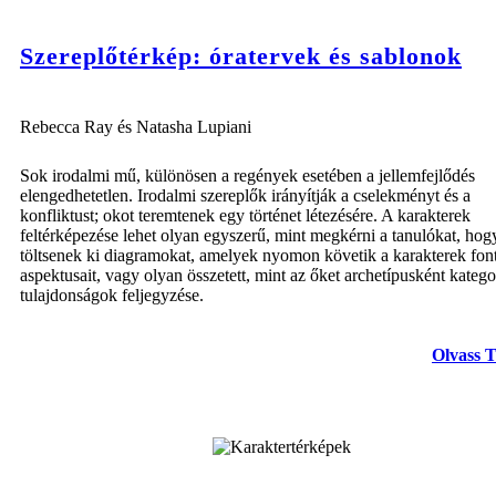
Szereplőtérkép: óratervek és sablonok
Rebecca Ray és Natasha Lupiani
Sok irodalmi mű, különösen a regények esetében a jellemfejlődés
elengedhetetlen. Irodalmi szereplők irányítják a cselekményt és a
konfliktust; okot teremtenek egy történet létezésére. A karakterek
feltérképezése lehet olyan egyszerű, mint megkérni a tanulókat, hog
töltsenek ki diagramokat, amelyek nyomon követik a karakterek fon
aspektusait, vagy olyan összetett, mint az őket archetípusként katego
tulajdonságok feljegyzése.
Olvass 