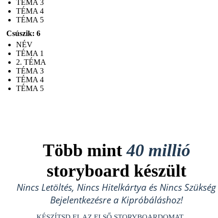
TÉMA 3
TÉMA 4
TÉMA 5
Csúszik: 6
NÉV
TÉMA 1
2. TÉMA
TÉMA 3
TÉMA 4
TÉMA 5
Több mint
40 millió
storyboard készült
Nincs Letöltés, Nincs Hitelkártya és Nincs Szükség
Bejelentkezésre a Kipróbáláshoz!
KÉSZÍTSD EL AZ ELSŐ STORYBOARDOMAT