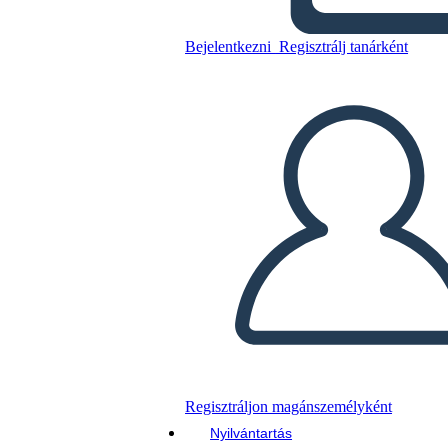
Bejelentkezni
Regisztrálj tanárként
Karakterelemzési 5-Field
Template
Másolja ezt a forgatókönyvet
KÉSZÍTSEN EGY STORYBOARDOT
DIAVETÍTÉS LEJÁTSZÁSA
OLVASS NEKEM
Regisztráljon magánszemélyként
Nyilvántartás