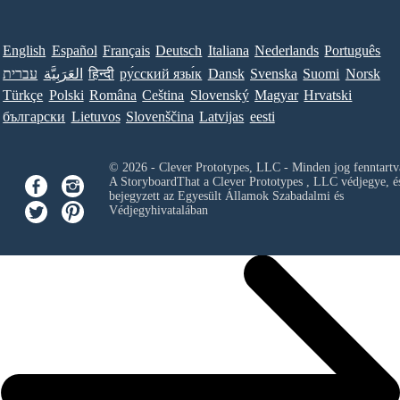
English
Español
Français
Deutsch
Italiana
Nederlands
Português
עברית
العَرَبِيَّة
हिन्दी
ру́сский язы́к
Dansk
Svenska
Suomi
Norsk
Türkçe
Polski
Româna
Ceština
Slovenský
Magyar
Hrvatski
български
Lietuvos
Slovenščina
Latvijas
eesti
© 2026 - Clever Prototypes, LLC - Minden jog fenntartv
A StoryboardThat a
Clever Prototypes , LLC
védjegye, é
bejegyzett az Egyesült Államok Szabadalmi és
Védjegyhivatalában