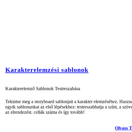
Karakterelemzési sablonok
Karakterelemző Sablonok Testreszabása
Tekintse meg a storyboard sablonjait a karakter elemzéséhez. Haszná
egyik sablonunkat az első lépésekhez: testreszabhatja a színt, a szöv
az elrendezést. cellák száma és így tovább!
Olvass 