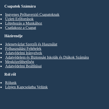
Csapatok Számára
Ingyenes Próbaverzió Csapatoknak
Üzleti Erőforrások
Létrehozás a Munkához
Csatlakozz a Csapat
Házirendje
Jelenetvázlat Szerzői és Használat
Felhasználási Feltételek
Adatvédelmi Irányelvek
Adatvédelem és Biztonság Iskolák és Diákok Számára
Megközelíthetőség
Adatvédelmi Beállításai
Ról ről
Rólunk
Lépjen Kapcsolatba Velünk