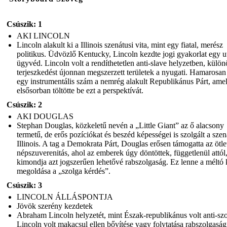
Csúszik: 1
AKI LINCOLN
Lincoln alakult ki a Illinois szenátusi vita, mint egy fiatal, merész
politikus. Üdvözlő Kentucky, Lincoln kezdte jogi gyakorlat egy u
ügyvéd. Lincoln volt a rendíthetetlen anti-slave helyzetben, külön
terjeszkedést újonnan megszerzett területek a nyugati. Hamarosan
egy instrumentális szám a nemrég alakult Republikánus Párt, ame
elsősorban töltötte be ezt a perspektívát.
Csúszik: 2
AKI DOUGLAS
Stephan Douglas, közkeletű nevén a „Little Giant” az ő alacsony
termetű, de erős pozíciókat és beszéd képességei is szolgált a szen
Illinois. A tag a Demokrata Párt, Douglas erősen támogatta az ötle
népszuverenitás, ahol az emberek úgy döntöttek, függetlenül attól
kimondja azt jogszerűen lehetővé rabszolgaság. Ez lenne a méltó k
megoldása a „szolga kérdés”.
Csúszik: 3
LINCOLN ÁLLÁSPONTJA
Jövök szerény kezdetek
Abraham Lincoln helyzetét, mint Észak-republikánus volt anti-szo
Lincoln volt makacsul ellen bővítése vagy folytatása rabszolgaság