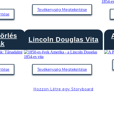
Tevékenység Megtekintése
ntése
örlés
Lincoln Douglas Vita
ak
ntése
Tevékenység Megtekintése
Hozzon Létre egy Storyboard