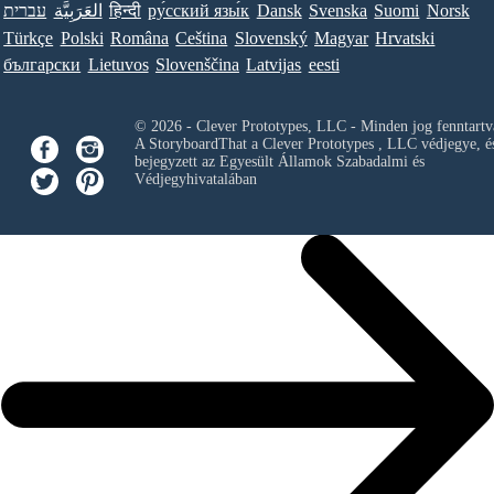
עברית
العَرَبِيَّة
हिन्दी
ру́сский язы́к
Dansk
Svenska
Suomi
Norsk
Türkçe
Polski
Româna
Ceština
Slovenský
Magyar
Hrvatski
български
Lietuvos
Slovenščina
Latvijas
eesti
© 2026 - Clever Prototypes, LLC - Minden jog fenntartv
A StoryboardThat a
Clever Prototypes , LLC
védjegye, é
bejegyzett az Egyesült Államok Szabadalmi és
Védjegyhivatalában