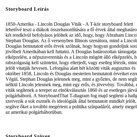
Storyboard Leírás
1850-Amerika - Lincoln Douglas Viták - A T-kör storyboard felett
lehetővé teszi a diákok összehasonlítására a fő érvek által meghatáro
két rendkívül befolyásos jelöltek az idő, hogy, hogy Abraham Linco
Stephan Douglas. Az ő versenyben Illinois szenátora, mind a Lincol
Douglas bemutatott erős érvek szólnak, hogy hogyan gondoljuk sor
jövőbeli Amerikában kell futtatni. A Douglas határozottan támogatja
elképzelést, a népszuverenitás és a Lincoln mögött álló elképzelés, 
rabszolgaság kell szüntetni, hogy elterjedt, vagy esetleg létezik, min
jelölt vitatják hevesen. Leforgása alatt hét közötti viták augusztus és
október 1858, Lincoln és Douglas mesterien bemutatott érveiket ezrei
Végül, Stephan Douglas jelennek meg, mint a győztes, de nem segí
nélkül Lincoln jelennek meg, mint egy erős, és jövevény. Továbbá, 
viták segítenek a terepet az elnökválasztás 1860 és az esetleges járv
polgárháború. A StoryboardThat T-diagram fog majd segíteni a hall
szervezik a sok eszmék és ideológiák által bemutatott mindkét jelölt,
segítve őket a további megérteni a politika színpadáról, amely megel
az amerikai polgárháborúban.
Storyboard Szöveg