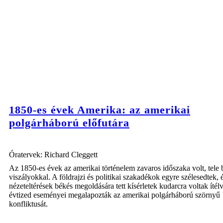
1850-es évek Amerika: az amerikai
polgárháború előfutára
Óratervek: Richard Cleggett
Az 1850-es évek az amerikai történelem zavaros időszaka volt, tele 
viszályokkal. A földrajzi és politikai szakadékok egyre szélesedtek, 
nézeteltérések békés megoldására tett kísérletek kudarcra voltak ítél
évtized eseményei megalapozták az amerikai polgárháború szörnyű
konfliktusát.