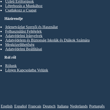
Üzleti Erőforrások
Létrehozás a Munkához
Csatlakozz a Csapat
Házirendje
Jelenetvázlat Szerzői és Használat
Felhasználási Feltételek
Adatvédelmi Irányelvek
Adatvédelem és Biztonság Iskolák és Diákok Számára
Megközelíthetőség
Adatvédelmi Beállításai
Ról ről
Rólunk
Lépjen Kapcsolatba Velünk
English
Español
Français
Deutsch
Italiana
Nederlands
Português