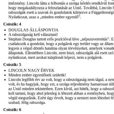
intézmény. Lincoln látta a felbontás a szolga kérdés rendkívül fon
hogy megakadályozza a feloszlatását az Unió. Továbbá, Lincoln h
rabszolgák esett a szavak és gondolatok kifejezve a Függetlenségi
Nyilatkozat, azaz a „minden ember egyenlő”.
Csúszik: 4
DOUGLAS ÁLLÁSPONTJA
A rabszolgaság kell választani!
Stephan Douglas tartott erős pozícióval híve „népszuverenitás”. Ez
csatlakozik a gondolat, hogy a polgárok egy terület vagy az állam
legyen a végső döntés hatalma olyan törvényeket, amelyek vonat
állapotuk. Ellentétben Lincoln, nem hiszi, rabszolgák alá esett szó
nyilatkozat, mert azokat tulajdonát képezi, nem a polgárok.
Csúszik: 5
LINCOLN NAGY ÉRVEK
Minden ember egyenlőnek születik!
Lincoln legfőbb érv az volt, hogy a rabszolgaság nem tágul, a ne
volt, és ha hagyjuk, hogy ezt, a szolga teljesítmény hamarosan túl
az Unió minden tekintetben. Ezen kívül, azt hitték, hogy a rabszo
kell tartani, hogy ahol jelenleg is létezett abban a reményben, hog
végül megszűnik. Ezért úgy érvelt, hogy a nemzet nem létezhet fé
szabad, félig rabszolga.
Csúszik: 6