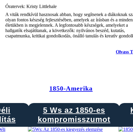
Óratervek: Kristy Littlehale
A viták rendkívül hasznosak abban, hogy segítsenek a diákoknak s
olyan fontos készség fejlesztésében, amelyek az írásban és a minde
életükben is megjelennek. A legfontosabb készségek, amelyeket a
hallgatók elsajátítanak, a következők: nyilvános beszéd, kutatás,
csapatmunka, kritikai gondolkodás, önálló tanulás és kreatív gondol
Olvass 
1850-Amerika
éli
5 Ws az 1850-es
ítás
kompromisszumot