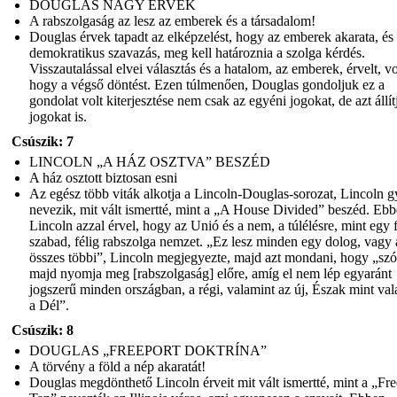
DOUGLAS NAGY ÉRVEK
A rabszolgaság az lesz az emberek és a társadalom!
Douglas érvek tapadt az elképzelést, hogy az emberek akarata, és
demokratikus szavazás, meg kell határoznia a szolga kérdés.
Visszautalással elvei választás és a hatalom, az emberek, érvelt, vo
hogy a végső döntést. Ezen túlmenően, Douglas gondoljuk ez a
gondolat volt kiterjesztése nem csak az egyéni jogokat, de azt állít
jogokat is.
Csúszik: 7
LINCOLN „A HÁZ OSZTVA” BESZÉD
A ház osztott biztosan esni
Az egész több viták alkotja a Lincoln-Douglas-sorozat, Lincoln 
nevezik, mit vált ismertté, mint a „A House Divided” beszéd. Ebb
Lincoln azzal érvel, hogy az Unió és a nem, a túlélésre, mint egy f
szabad, félig rabszolga nemzet. „Ez lesz minden egy dolog, vagy 
összes többi”, Lincoln megjegyezte, majd azt mondani, hogy „szó
majd nyomja meg [rabszolgaság] előre, amíg el nem lép egyaránt
jogszerű minden országban, a régi, valamint az új, Észak mint va
a Dél”.
Csúszik: 8
DOUGLAS „FREEPORT DOKTRÍNA”
A törvény a föld a nép akaratát!
Douglas megdönthető Lincoln érveit mit vált ismertté, mint a „Fre