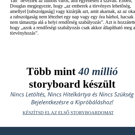
Tan” nevezték az Illinois város, ami egyenesen a szavait. Ebben,
Douglas megjegyezte, hogy „az emberek a törvényes lehetőség,
amellyel [rabszolgaság] vagy kizárják azt, amit akarnak, az az ok
a rabszolgaság nem létezhet egy nap vagy egy óra bárhol, hacsak 
nem támasztja alá a helyi rendőrség szabályozás”. Azt is hozzátett
hogy „azok a rendőrségi szabályozás csak akkor állapítható meg a
törvényhozás”.
Több mint
40 millió
storyboard készült
Nincs Letöltés, Nincs Hitelkártya és Nincs Szükség
Bejelentkezésre a Kipróbáláshoz!
KÉSZÍTSD EL AZ ELSŐ STORYBOARDOMAT