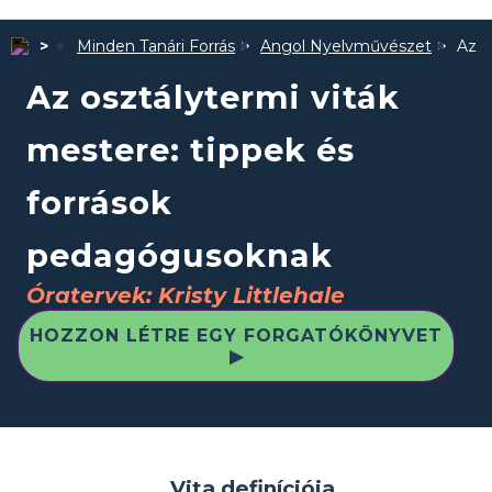
Minden Tanári Forrás
Angol Nyelvművészet
Az o
Az osztálytermi viták
mestere: tippek és
források
pedagógusoknak
Óratervek: Kristy Littlehale
HOZZON LÉTRE EGY FORGATÓKÖNYVET
▶
Vita definíciója