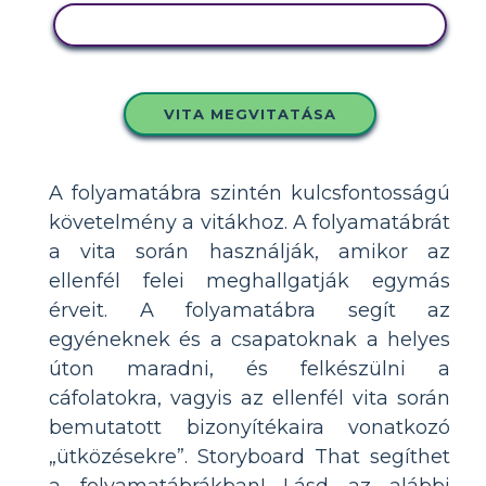
MÁSOLJA EZT A FORGATÓKÖNYVET
VITA MEGVITATÁSA
A folyamatábra szintén kulcsfontosságú
követelmény a vitákhoz. A folyamatábrát
a vita során használják, amikor az
ellenfél felei meghallgatják egymás
érveit. A folyamatábra segít az
egyéneknek és a csapatoknak a helyes
úton maradni, és felkészülni a
cáfolatokra, vagyis az ellenfél vita során
bemutatott bizonyítékaira vonatkozó
„ütközésekre”. Storyboard That segíthet
a folyamatábrákban! Lásd az alábbi