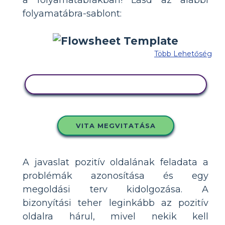
folyamatábra-sablont:
Több Lehetőség
MÁSOLJA EZT A FORGATÓKÖNYVET
VITA MEGVITATÁSA
A javaslat pozitív oldalának feladata a
problémák azonosítása és egy
megoldási terv kidolgozása. A
bizonyítási teher leginkább az pozitív
oldalra hárul, mivel nekik kell