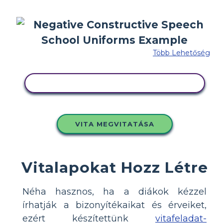
Több Lehetőség
MÁSOLJA EZT A FORGATÓKÖNYVET
VITA MEGVITATÁSA
Vitalapokat Hozz Létre
Néha hasznos, ha a diákok kézzel
írhatják a bizonyítékaikat és érveiket,
ezért készítettünk
vitafeladat-