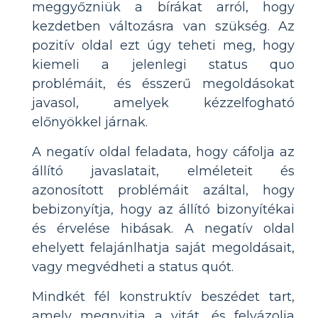
meggyőzniük a bírákat arról, hogy
kezdetben változásra van szükség. Az
pozitív oldal ezt úgy teheti meg, hogy
kiemeli a jelenlegi status quo
problémáit, és ésszerű megoldásokat
javasol, amelyek kézzelfogható
előnyökkel járnak.
A negatív oldal feladata, hogy cáfolja az
állító javaslatait, elméleteit és
azonosított problémáit azáltal, hogy
bebizonyítja, hogy az állító bizonyítékai
és érvelése hibásak. A negatív oldal
ehelyett felajánlhatja saját megoldásait,
vagy megvédheti a status quót.
Mindkét fél konstruktív beszédet tart,
amely megnyitja a vitát, és felvázolja