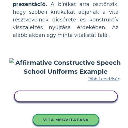
prezentáció.
A bírákat arra ösztönzik,
hogy szóbeli kritikákat adjanak a vita
résztvevőinek dicsérete és konstruktív
visszajelzés nyújtása érdekében. Az
alábbiakban egy minta vitalistát talál.
Több Lehetőség
MÁSOLJA EZT A FORGATÓKÖNYVET
VITA MEGVITATÁSA