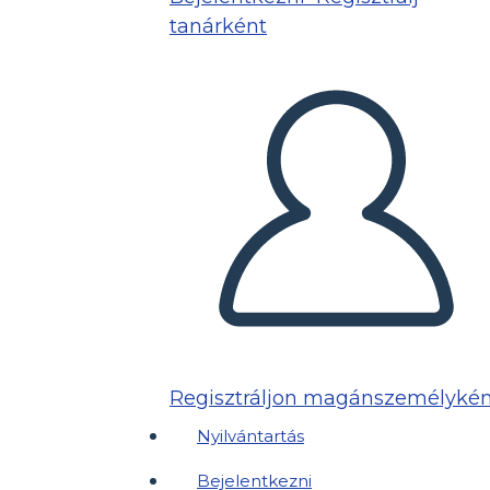
tanárként
Regisztráljon magánszemélykén
Nyilvántartás
Bejelentkezni