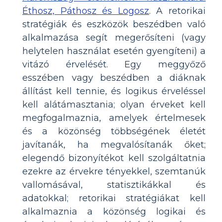
Éthosz, Páthosz és Logosz
. A retorikai
stratégiák és eszközök beszédben való
alkalmazása segít megerősíteni (vagy
helytelen használat esetén gyengíteni) a
vitázó érvelését. Egy meggyőző
esszében vagy beszédben a diáknak
állítást kell tennie, és logikus érveléssel
kell alátámasztania; olyan érveket kell
megfogalmaznia, amelyek értelmesek
és a közönség többségének életét
javítanák, ha megvalósítanák őket;
elegendő bizonyítékot kell szolgáltatnia
ezekre az érvekre tényekkel, szemtanúk
vallomásával, statisztikákkal és
adatokkal; retorikai stratégiákat kell
alkalmaznia a közönség logikai és