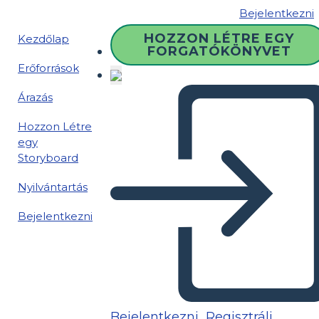
Bejelentkezni
HOZZON LÉTRE EGY
Kezdőlap
FORGATÓKÖNYVET
Erőforrások
Árazás
Hozzon Létre
egy
Storyboard
Nyilvántartás
Bejelentkezni
Bejelentkezni
Regisztrálj