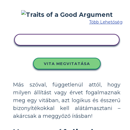
Több Lehetőség
MÁSOLJA EZT A FORGATÓKÖNYVET
VITA MEGVITATÁSA
Más szóval, függetlenül attól, hogy
milyen állítást vagy érvet fogalmaznak
meg egy vitában, azt logikus és ésszerű
bizonyítékokkal kell alátámasztani –
akárcsak a meggyőző írásban!