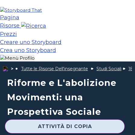
Pagina
Risorse
Prezzi
Creare uno Storyboard
Crea uno Storyboard
Tutte le Risorse Dell'insegnante
Studi Sociali
185
Riforme e L'abolizione
Movimenti: una
Prospettiva Sociale
ATTIVITÀ DI COPIA