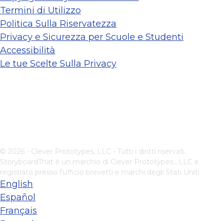
Termini di Utilizzo
Politica Sulla Riservatezza
Privacy e Sicurezza per Scuole e Studenti
Accessibilità
Le tue Scelte Sulla Privacy
© 2026 - Clever Prototypes, LLC - Tutti i diritti riservati.
StoryboardThat è un marchio di
Clever Prototypes , LLC
e
registrato presso l'ufficio brevetti e marchi degli Stati Uniti
English
Español
Français