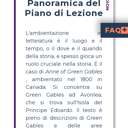
Panoramica del
Piano di Lezione
FAQ
L'ambientazione in
Qual è l’ambientazione di Anna dai capelli rossi?
è Green Gables, una fattoria ad Avonlea sull’Isola del Principe Edoardo, in Canada, durante la fine del 1800. La storia de
Perché è importante l’a
determina l’atmosfera della storia e le esperienze di Anna. Gli ambienti
Come possono gli studenti crea
mappa dell’
scegliendo luoghi chiave del romanzo, descrivendo ciascun
Quali sono alcuni esempi di linguaggio 
utilizza frasi vivide come "la Strada Bianca dell
Quali attività aiutano gli studenti ad analizzare l’ambientaz
Attività efficaci includono la creazione di storyboards, disegni
letteratura è il luogo e il
tempo, o il dove e il quando
della storia, e spesso gioca un
ruolo cruciale nella storia. È il
caso di
Anne of Green Gables
, ambientato nel 1800 in
Canada. Si concentra su
Green Gables ad Avonlea,
che si trova sull'Isola del
Principe Edoardo. Il testo è
pieno di descrizioni di Green
Gables e delle aree