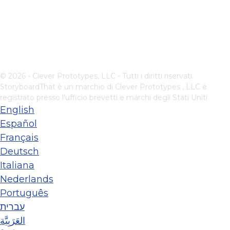
© 2026 - Clever Prototypes, LLC - Tutti i diritti riservati.
StoryboardThat è un marchio di
Clever Prototypes , LLC
e
registrato presso l'ufficio brevetti e marchi degli Stati Uniti
English
Español
Français
Deutsch
Italiana
Nederlands
Português
עברית
العَرَبِيَّة