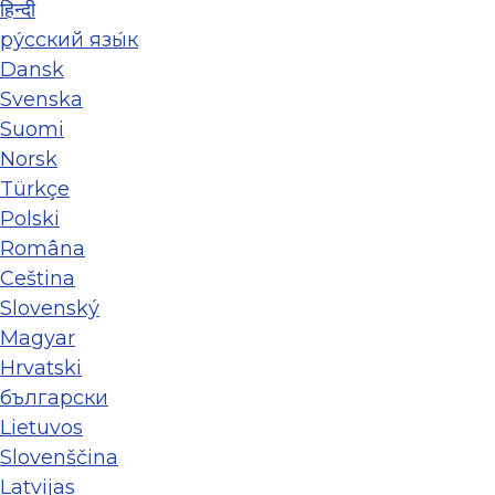
हिन्दी
ру́сский язы́к
Dansk
Svenska
Suomi
Norsk
Türkçe
Polski
Româna
Ceština
Slovenský
Magyar
Hrvatski
български
Lietuvos
Slovenščina
Latvijas