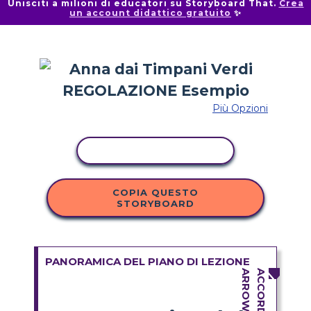
Unisciti a milioni di educatori su Storyboard That.
Crea
un account didattico gratuito
✨
Più Opzioni
ATTIVITÀ DI COPIA
COPIA QUESTO
STORYBOARD
PANORAMICA DEL PIANO DI LEZIONE