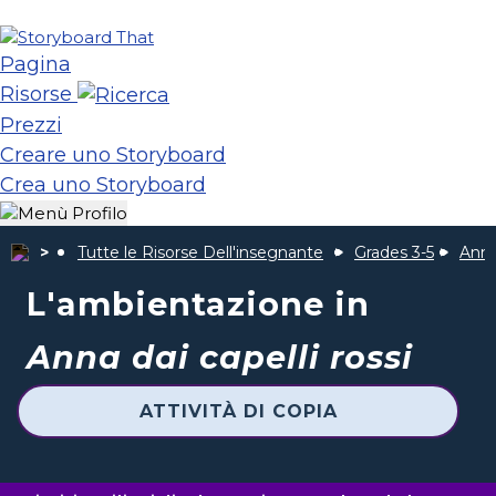
Pagina
Risorse
Prezzi
Creare uno Storyboard
Crea uno Storyboard
Tutte le Risorse Dell'insegnante
Grades 3-5
Anne
L'ambientazione in
Anna dai capelli rossi
ATTIVITÀ DI COPIA