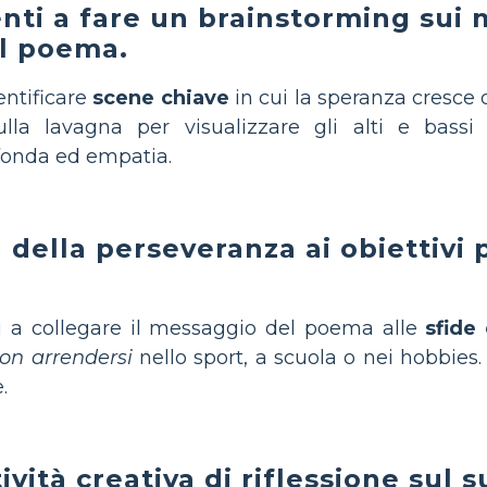
denti a fare un brainstorming sui
el poema.
entificare
scene chiave
in cui la speranza cresce o
lla lavagna per visualizzare gli alti e bassi
fonda ed empatia.
 della perseveranza ai obiettivi 
ti a collegare il messaggio del poema alle
sfide
on arrendersi
nello sport, a scuola o nei hobbies.
.
vità creativa di riflessione sul s