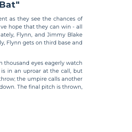
 Bat"
lent as they see the chances of
ave hope that they can win - all
nately, Flynn, and Jimmy Blake
y, Flynn gets on third base and
Ten thousand eyes eagerly watch
is in an uproar at the call, but
throw; the umpire calls another
down. The final pitch is thrown,