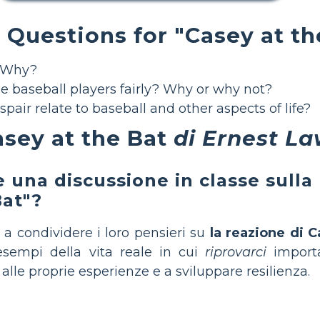
 Questions for "Casey at th
? Why?
he baseball players fairly? Why or why not?
air relate to baseball and other aspects of life?
sey at the Bat
di Ernest L
una discussione in classe sull
Bat"?
 a condividere i loro pensieri su
la reazione di 
esempi della vita reale in cui
riprovarci
importa
 alle proprie esperienze e a sviluppare resilienza.