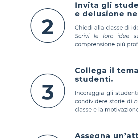
Invita gli stu
e delusione n
2
Chiedi alla classe di id
Scrivi le loro idee
su
comprensione più pro
Collega il tema
studenti.
3
Incoraggia gli studen
condividere storie di
n
classe e la motivazione
Assegna un’atti