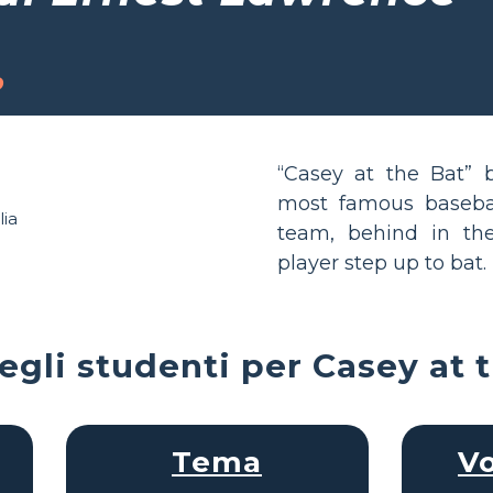
o
“Casey at the Bat” 
most famous basebal
team, behind in the
player step up to bat.
degli studenti per Casey at 
Tema
Vo