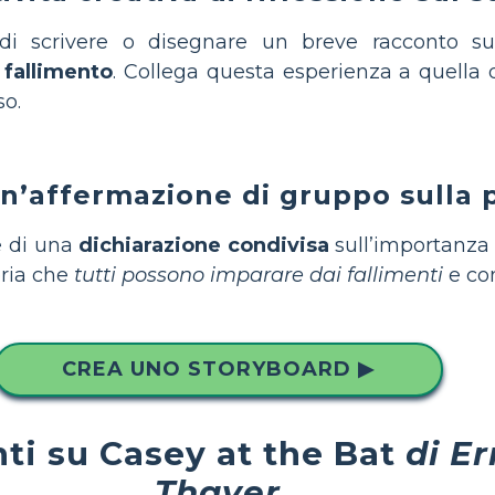
i di scrivere o disegnare un breve racconto
fallimento
. Collega questa esperienza a quella d
so.
n’affermazione di gruppo sulla 
e di una
dichiarazione condivisa
sull’importanza 
ria che
tutti possono imparare dai fallimenti
e co
CREA UNO STORYBOARD ▶
i su Casey at the Bat
di E
Thayer