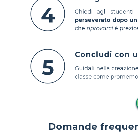
4
Chiedi agli student
perseverato dopo un 
che
riprovarci
è prezio
Concludi con u
5
Guidali nella creazion
classe come promemo
Domande frequent