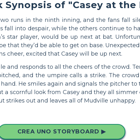
 Synopsis of "Casey at the
o runs in the ninth inning, and the fans fall si
 fall into despair, while the others continue to h
’s star player, would be up next at bat. Unfortu
pe that they’d be able to get on base. Unexpectedl
s cheer, excited that Casey will be up next.
le and responds to all the cheers of the crowd. 
pitched, and the umpire calls a strike. The crowd 
hand. He smiles again and signals the pitcher to 
ut a scornful look from Casey and they all simmer 
t strikes out and leaves all of Mudville unhappy.
CREA UNO STORYBOARD ▶