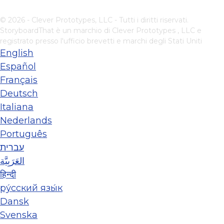
© 2026 - Clever Prototypes, LLC - Tutti i diritti riservati.
StoryboardThat è un marchio di
Clever Prototypes , LLC
e
registrato presso l'ufficio brevetti e marchi degli Stati Uniti
English
Español
Français
Deutsch
Italiana
Nederlands
Português
עברית
العَرَبِيَّة
हिन्दी
ру́сский язы́к
Dansk
Svenska