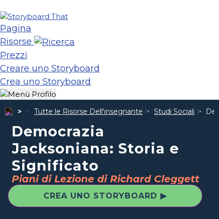
Pagina
Risorse
Prezzi
Creare uno Storyboard
Crea uno Storyboard
Tutte le Risorse Dell'insegnante
Studi Sociali
Dem
Democrazia
Jacksoniana: Storia e
Significato
Piani di Lezione di Richard Cleggett
CREA UNO STORYBOARD ▶