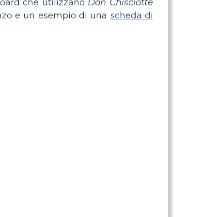
board che utilizzano
Don Chisciotte
anzo e un esempio di una
scheda di