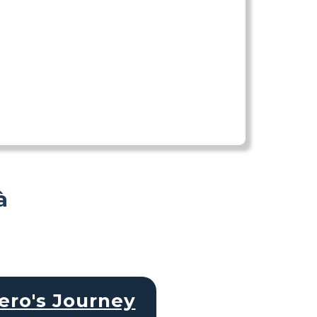
à
ero's Journey