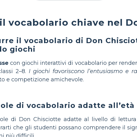
l vocabolario chiave nel D
re il vocabolario di Don Chisciot
do giochi
sse
con giochi interattivi di vocabolario per rende
lassi 2–8.
I giochi favoriscono l’entusiasmo e raf
to e competizione amichevole.
ole di vocabolario adatte all’età
le di Don Chisciotte adatte al livello di lettur
rarti che gli studenti possano comprendere il sign
più difficili.