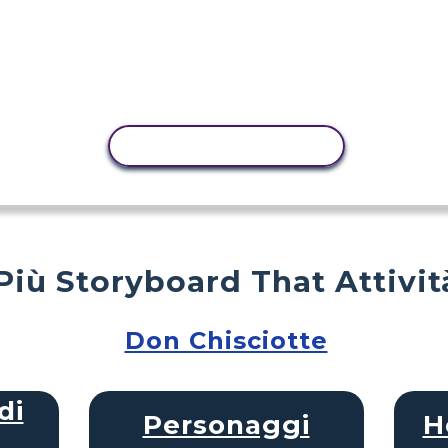
ATTIVITÀ DI COPIA
Più Storyboard That Attivit
Don Chisciotte
di
Personaggi
H