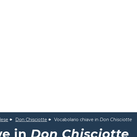
lese
Don Chisciotte
Vocabolario chiave in
Don Chisciotte
ve in
Don Chisciotte