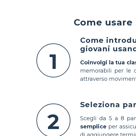
Come usare i
Come introdur
giovani usan
1
Coinvolgi la tua cla
memorabili per le c
attraverso movimen
Seleziona par
2
Scegli da 5 a 8 paro
semplice
per assicu
di aggiungere termini 