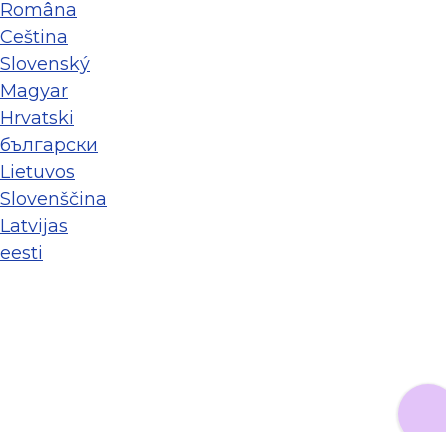
Româna
Ceština
Slovenský
Magyar
Hrvatski
български
Lietuvos
Slovenščina
Latvijas
eesti