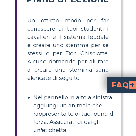
Un ottimo modo per far
conoscere ai tuoi studenti i
cavalieri e il sistema feudale
è creare uno stemma per se
stessi o per Don Chisciotte.
Alcune domande per aiutare
a creare uno stemma sono
elencate di seguito.
FAQ
Cos'è un'attività di stemma per gli stud
è un esercizio creativo in classe in cui gli studenti progettano il proprio scu
in classe, gli studenti suddividono un modello di scudo in sezioni, aggiungono simboli per le loro forze, hobby, obiettivi futuri, valori e un motto personale, e poi etichettano ogni sezione. Gli insegnanti possono fornire istruzioni passo passo ed esem
Cosa dovrebbero includ
Gli studenti dovrebbero includere un animale che rappresenti le loro forze, un
Come aiuta creare uno stemma g
aiuta gli studenti a connettersi con argomenti stor
Quali sono alcune 
per il coraggi
per la gentilezza o una citazione preferita come motto. Incoraggiate un
Nel pannello in alto a sinistra,
aggiungi un animale che
rappresenta te oi tuoi punti di
forza. Assicurati di dargli
un'etichetta.