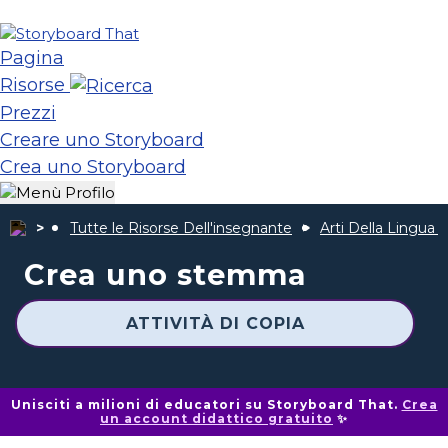
Pagina
Risorse
Prezzi
Creare uno Storyboard
Crea uno Storyboard
Tutte le Risorse Dell'insegnante
Arti Della Lingua 
Crea uno stemma
ATTIVITÀ DI COPIA
Unisciti a milioni di educatori su Storyboard That.
Crea
un account didattico gratuito
✨