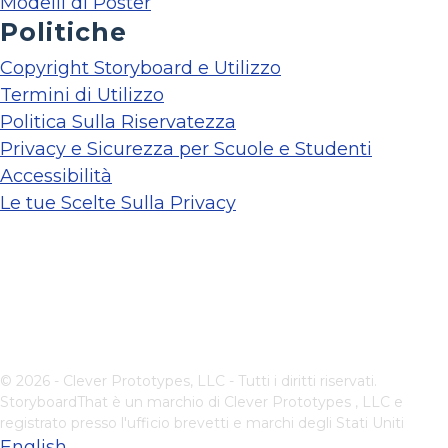
Modelli di Poster
Politiche
Copyright Storyboard e Utilizzo
Termini di Utilizzo
Politica Sulla Riservatezza
Privacy e Sicurezza per Scuole e Studenti
Accessibilità
Le tue Scelte Sulla Privacy
© 2026 - Clever Prototypes, LLC - Tutti i diritti riservati.
StoryboardThat è un marchio di
Clever Prototypes , LLC
e
registrato presso l'ufficio brevetti e marchi degli Stati Uniti
English