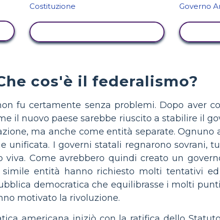
VISUALIZZA ATTIVITÀ
VIS
Che cos'è il federalismo?
non fu certamente senza problemi. Dopo aver con
 il nuovo paese sarebbe riuscito a stabilire il gov
azione, ma anche come entità separate. Ognuno av
 unificata. I governi statali regnarono sovrani, tut
o viva. Come avrebbero quindi creato un governo 
 simile entità hanno richiesto molti tentativi ed er
ubblica democratica che equilibrasse i molti punt
nno motivato la rivoluzione.
ica americana iniziò con la ratifica dello Statuto