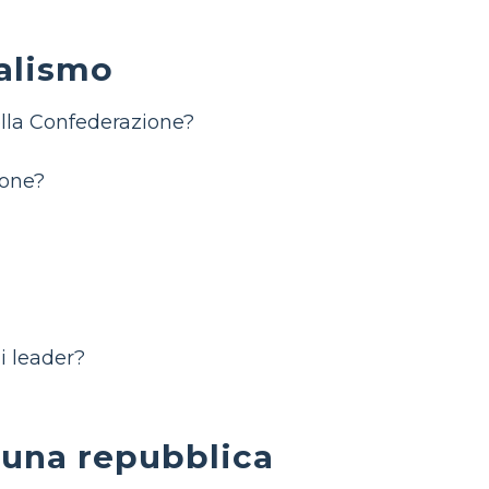
ralismo
ella Confederazione?
ione?
i leader?
 una repubblica