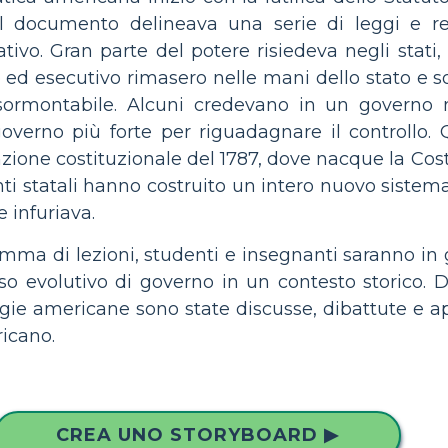
il documento delineava una serie di leggi e re
ivo. Gran parte del potere risiedeva negli stati,
rio ed esecutivo rimasero nelle mani dello stato e 
nsormontabile. Alcuni credevano in un governo 
overno più forte per riguadagnare il controllo. 
zione costituzionale del 1787, dove nacque la Cost
i statali hanno costruito un intero nuovo sistema d
e infuriava.
amma di lezioni, studenti e insegnanti saranno in g
evolutivo di governo in un contesto storico. Dagli 
ogie americane sono state discusse, dibattute e a
icano.
CREA UNO STORYBOARD ▶