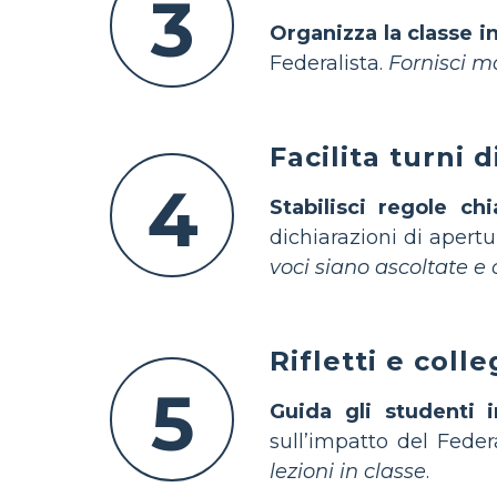
3
Organizza la classe 
Federalista.
Fornisci ma
Facilita turni d
4
Stabilisci regole ch
dichiarazioni di apert
voci siano ascoltate e 
Rifletti e coll
5
Guida gli studenti i
sull’impatto del Fede
lezioni in classe
.