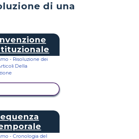
oluzione di una
nvenzione
tituzionale
UALIZZA ATTIVITÀ
Sequenza
emporale