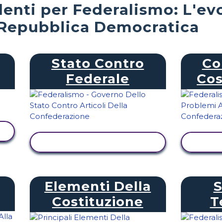
denti per Federalismo: L'ev
Repubblica Democratica
Stato Contro
Co
Federale
Cos
VISUALIZZA ATTIVITÀ
VIS
Elementi Della
Costituzione
T