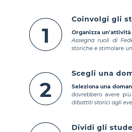
Coinvolgi gli s
1
Organizza un’attività 
Assegna ruoli di Feder
storiche e stimolare u
Scegli una dom
2
Seleziona una domand
dovrebbero avere più 
dibattiti storici agli ev
Dividi gli stud