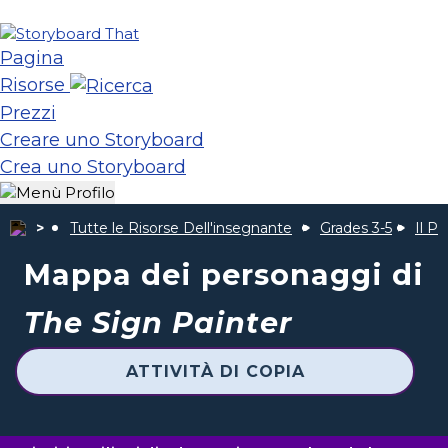
Pagina
Risorse
Prezzi
Creare uno Storyboard
Crea uno Storyboard
Tutte le Risorse Dell'insegnante
Grades 3-5
Il P
Mappa dei personaggi di
The Sign Painter
ATTIVITÀ DI COPIA