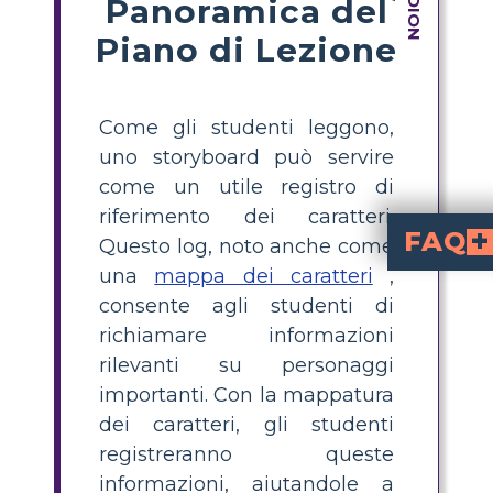
Panoramica del
Piano di Lezione
Come gli studenti leggono,
uno storyboard può servire
come un utile registro di
riferimento dei caratteri.
FAQ
Questo log, noto anche come
una
mappa dei caratteri
,
Cos'è una mappa dei personaggi nella
è un organizzatore grafico che aiuta gli studenti a tracciare i tratti, le azioni e le prove sui personaggi di una storia, facilitando la comprensione del loro sviluppo e delle relazioni.
Come posso creare una ma
The Sign Painter
, identifica i personaggi principa
Perché è utile la mappatura dei
supporta la comprensione aiutando gli studenti a organizzare i dettagli, riconoscere le motivazioni dei personaggi e ricordare informazioni importanti durante la lettura.
Quali sono alcuni suggeriment
Usa esempi chiari, fornisci un modello semplice, mostra come compilare un personaggio insieme e incoraggia gli studenti a us
Quali dettagli devono
The Sign Painter
dalla storia, come cit
consente agli studenti di
richiamare informazioni
rilevanti su personaggi
importanti. Con la mappatura
dei caratteri, gli studenti
registreranno queste
informazioni, aiutandole a