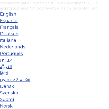
StoryboardThat è un marchio di
Clever Prototypes , LLC
e
registrato presso l'ufficio brevetti e marchi degli Stati Uniti
English
Español
Français
Deutsch
Italiana
Nederlands
Português
עברית
العَرَبِيَّة
हिन्दी
ру́сский язы́к
Dansk
Svenska
Suomi
Norsk