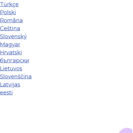
Türkçe
Polski
Româna
Ceština
Slovenský
Magyar
Hrvatski
български
Lietuvos
Slovenščina
Latvijas
eesti