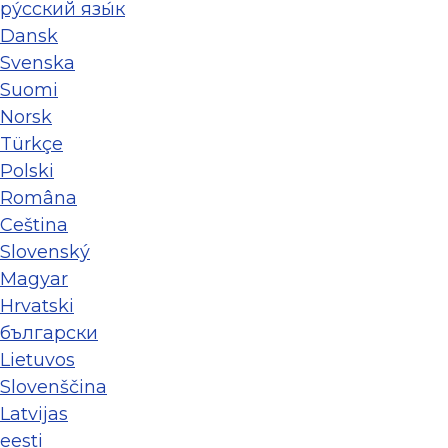
ру́сский язы́к
Dansk
Svenska
Suomi
Norsk
Türkçe
Polski
Româna
Ceština
Slovenský
Magyar
Hrvatski
български
Lietuvos
Slovenščina
Latvijas
eesti