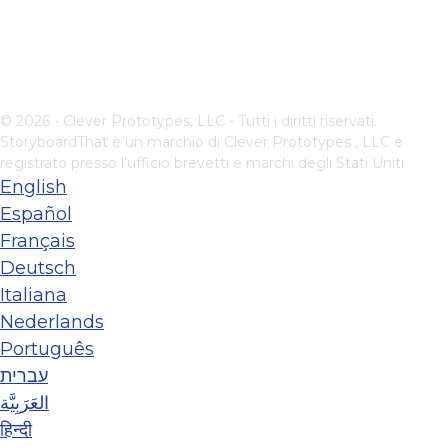
© 2026 - Clever Prototypes, LLC - Tutti i diritti riservati.
StoryboardThat è un marchio di
Clever Prototypes , LLC
e
registrato presso l'ufficio brevetti e marchi degli Stati Uniti
English
Español
Français
Deutsch
Italiana
Nederlands
Português
עברית
العَرَبِيَّة
हिन्दी