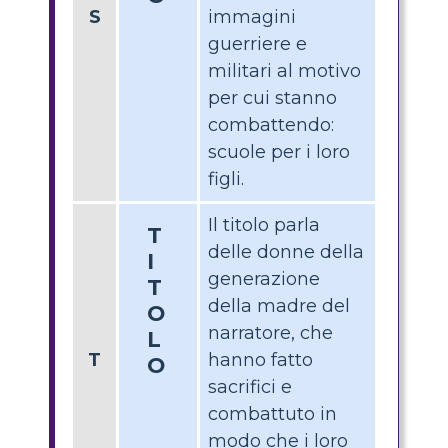
S
immagini
guerriere e
militari al motivo
per cui stanno
combattendo:
scuole per i loro
figli.
Il titolo parla
T
delle donne della
I
generazione
T
della madre del
O
narratore, che
L
T
hanno fatto
O
sacrifici e
combattuto in
modo che i loro