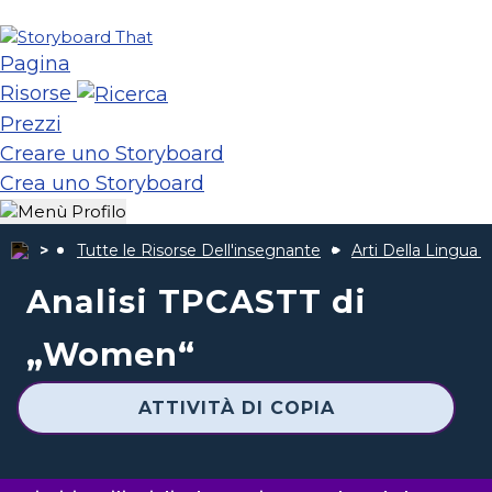
Pagina
Risorse
Prezzi
Creare uno Storyboard
Crea uno Storyboard
Tutte le Risorse Dell'insegnante
Arti Della Lingua 
Analisi TPCASTT di
„Women“
ATTIVITÀ DI COPIA