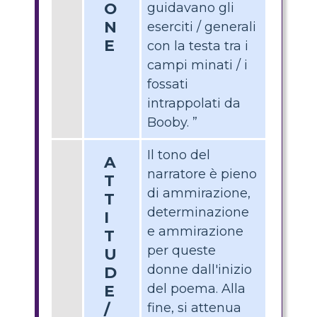
O
guidavano gli
N
eserciti / generali
E
con la testa tra i
campi minati / i
fossati
intrappolati da
Booby. ”
Il tono del
A
narratore è pieno
T
di ammirazione,
T
determinazione
I
e ammirazione
T
per queste
U
donne dall'inizio
D
del poema. Alla
E
/
fine, si attenua