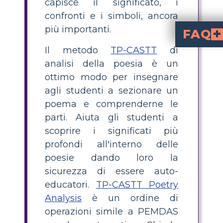
capisce il significato, i
confronti e i simboli, ancora
più importanti.
FAQ
Il metodo
TP-CASTT
di
Qual è il metodo TPCASTT per l'an
è una strategia p
Titolo, Parafrasi, Connotazione, Attitudine/Tono, Cambio, 
, guidando gli studenti a scomporre e comprendere
Come analizzare 'Women' 
con TPCAST
, parafrasa
, determina
per un significato pi
, concentrandot
di 'Women' di Alice Walker è il cora
l'istruzione 
, anche quando 
Perché è utile TPCA
è utile alle scuole superiori perché fornisce agli s
Quali sono alcuni es
in 'Women' includono frasi come "con pugni tanto quant
analisi della poesia è un
ottimo modo per insegnare
agli studenti a sezionare un
poema e comprenderne le
parti. Aiuta gli studenti a
scoprire i significati più
profondi all'interno delle
poesie dando loro la
sicurezza di essere auto-
educatori.
TP-CASTT Poetry
Analysis
è un ordine di
operazioni simile a PEMDAS