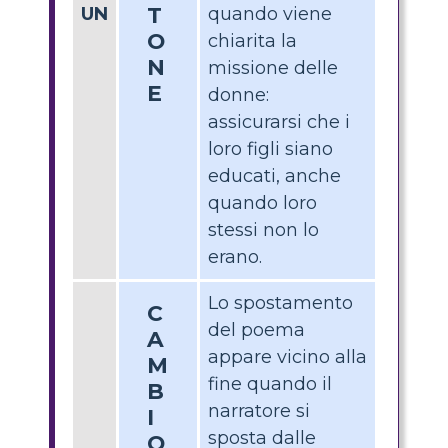
T
UN
quando viene
O
chiarita la
N
missione delle
E
donne:
assicurarsi che i
loro figli siano
educati, anche
quando loro
stessi non lo
erano.
Lo spostamento
C
del poema
A
appare vicino alla
M
fine quando il
B
narratore si
I
sposta dalle
O