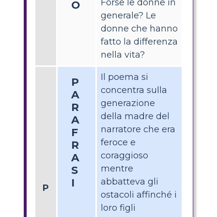
Forse le donne in
O
generale? Le
donne che hanno
fatto la differenza
nella vita?
Il poema si
P
concentra sulla
A
generazione
R
della madre del
A
narratore che era
F
feroce e
R
coraggioso
A
mentre
S
I
abbatteva gli
P
ostacoli affinché i
loro figli