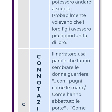
potessero andare
a scuola.
Probabilmente
volevano che i
loro figli avessero
più opportunità
di loro.
Il narratore usa
C
parole che fanno
O
sembrare le
N
donne guerriere:
N
"... con i pugni
O
come le mani /
T
Come hanno
A
abbattuto le
Z
C
I
porte" ... "Come