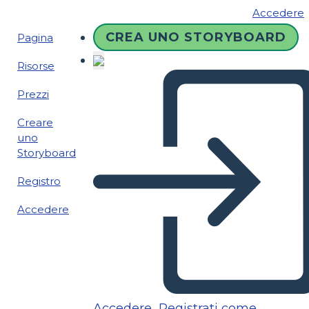
Accedere
CREA UNO STORYBOARD
Pagina
Risorse
Prezzi
Creare
uno
Storyboard
Registro
Accedere
Accedere
Registrati come