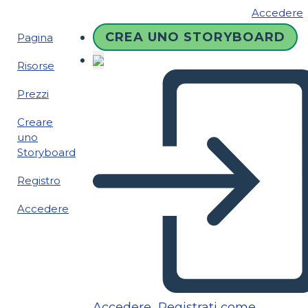
Accedere
CREA UNO STORYBOARD
Pagina
Risorse
Prezzi
Creare
uno
Storyboard
Registro
Accedere
Accedere
Registrati come