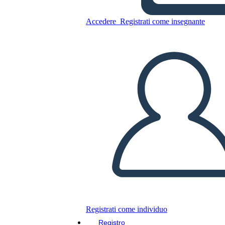
Accedere
Registrati come insegnante
La inteligencia emocional -
Daniel Goleman
Copia questo Storyboard
CREARE UNO STORYBOARD
RIPRODURRE LA PRESENTAZIONE
LEGGIMI
Registrati come individuo
Registro