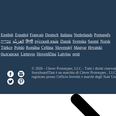
English
Español
Français
Deutsch
Italiana
Nederlands
Português
עברית
العَرَبِيَّة
हिन्दी
ру́сский язы́к
Dansk
Svenska
Suomi
Norsk
Türkçe
Polski
Româna
Ceština
Slovenský
Magyar
Hrvatski
български
Lietuvos
Slovenščina
Latvijas
eesti
© 2026 - Clever Prototypes, LLC - Tutti i diritti riservati
StoryboardThat è un marchio di
Clever Prototypes , LLC
registrato presso l'ufficio brevetti e marchi degli Stati Uni